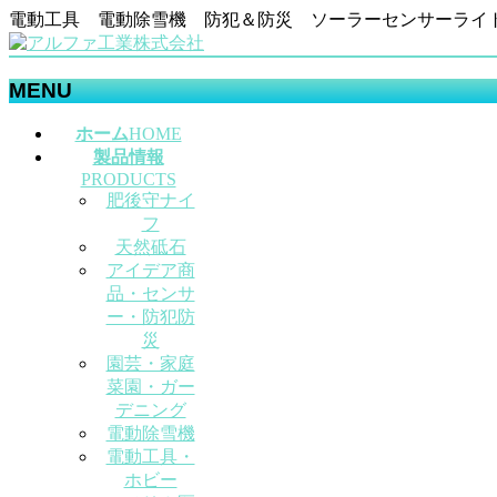
電動工具 電動除雪機 防犯＆防災 ソーラーセンサーライ
MENU
メ
ホーム
HOME
ニ
製品情報
ュ
PRODUCTS
肥後守ナイ
ー
フ
を
天然砥石
飛
アイデア商
ば
品・センサ
す
ー・防犯防
災
園芸・家庭
菜園・ガー
デニング
電動除雪機
電動工具・
ホビー