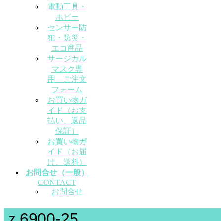
電動工具・
ホビー
センサー防
犯・防災・
エコ商品
サージカル
マスク専
用 ご注文
フォーム
お買い物ガ
イド（お支
払い、返品
保証）
お買い物ガ
イド（お届
け、送料）
お問合せ（一般）
CONTACT
お問合せ
ｚ6900-25