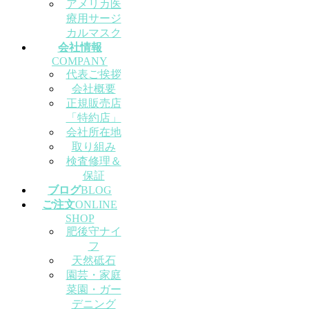
アメリカ医
療用サージ
カルマスク
会社情報
COMPANY
代表ご挨拶
会社概要
正規販売店
「特約店」
会社所在地
取り組み
検査修理＆
保証
ブログ
BLOG
ご注文
ONLINE
SHOP
肥後守ナイ
フ
天然砥石
園芸・家庭
菜園・ガー
デニング