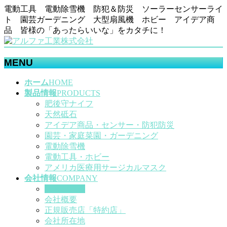
電動工具 電動除雪機 防犯＆防災 ソーラーセンサーライ
ト 園芸ガーデニング 大型扇風機 ホビー アイデア商
品 皆様の「あったらいいな」をカタチに！
MENU
メ
ホーム
HOME
ニ
製品情報
PRODUCTS
ュ
肥後守ナイフ
ー
天然砥石
を
アイデア商品・センサー・防犯防災
飛
園芸・家庭菜園・ガーデニング
ば
電動除雪機
す
電動工具・ホビー
アメリカ医療用サージカルマスク
会社情報
COMPANY
代表ご挨拶
会社概要
正規販売店「特約店」
会社所在地