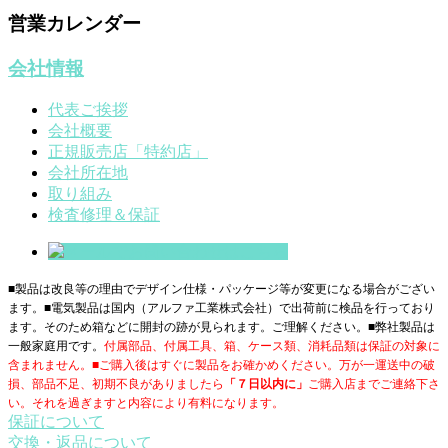
営業カレンダー
会社情報
代表ご挨拶
会社概要
正規販売店「特約店」
会社所在地
取り組み
検査修理＆保証
■製品は改良等の理由でデザイン仕様・パッケージ等が変更になる場合がござい
ます。■電気製品は国内（アルファ工業株式会社）で出荷前に検品を行っており
ます。そのため箱などに開封の跡が見られます。ご理解ください。■
弊社製品は
一般家庭用です。
付属部品、付属工具、箱、ケース類、消耗品類は保証の対象に
含まれません。■ご購入後はすぐに製品をお確かめください。万が一運送中の破
損、部品不足、初期不良がありましたら
「７日以内に」
ご購入店までご連絡下さ
い。それを過ぎますと内容により有料になります。
保証について
交換・返品について