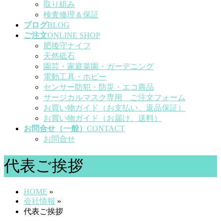
取り組み
検査修理＆保証
ブログ
BLOG
ご注文
ONLINE SHOP
肥後守ナイフ
天然砥石
園芸・家庭菜園・ガーデニング
電動工具・ホビー
センサー防犯・防災・エコ商品
サージカルマスク専用 ご注文フォーム
お買い物ガイド（お支払い、返品保証）
お買い物ガイド（お届け、送料）
お問合せ（一般）
CONTACT
お問合せ
代表ご挨拶
HOME
»
会社情報
»
代表ご挨拶