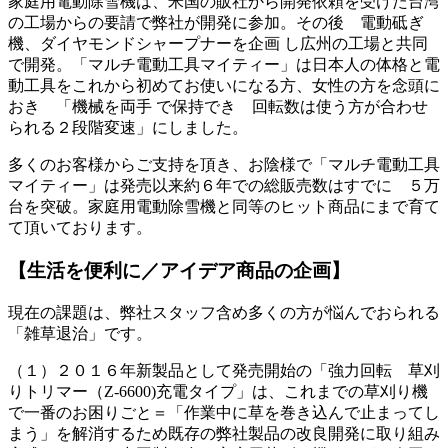
家庭用電動除雪機は、米国の販社から開発依頼を受けた台湾
の工場からの要請で弊社が開発に参加。その後 電動砥ぎ
機、ダイヤモンドシャープナーを企画 し広州の工場と共同
で開発。「マルチ電動工具マイティー」は日本人の体格と電
動工具をこれから初めてお使いになる方、女性の方を念頭に
おき 「機械を両手 で保持でき 回転数は使う方が合わせ
られる２段階変速」にしました。
多くのお客様からご支持を頂き、お陰様で「マルチ電動工具
マイティー」は発売以来約６年での総販売数はすでに ５万
台を突破。家庭用電動除雪機と同等のヒット商品にまで育て
て頂いております。
【生活を便利に／アイデア商品の企画】
現在の課題は、弊社スタッフ含め多くの方が悩んでおられる
「雑草退治」です。
（１）２０１６年新製品として発売開始の「強力回転 草刈
りトリマー（Z-6600)充電タイプ」は、これまでの草刈り機
で一番のお困りごと＝「作業中に草を巻き込んで止まってし
まう」を解消するため既存の弊社製品の改良開発に取り組み