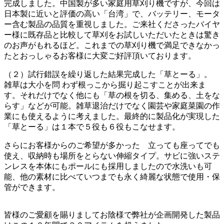
完成しました。中国製が多い家庭用草刈り機ですが、今回は
日本製に近いと評価の高い「台湾」で、バッテリー、モータ
ー含む製品の品質を重視しました。ご来社くださったバイヤ
ー様に既存品と比較して草刈をお試しいただいたときは驚き
のお声がもれるほど。これまでの草刈り機で満足できなかっ
たとおっしゃるお客様に大変ご好評頂いております。
（２）試行錯誤を繰り返した結果完成した「草とーる」。
雑草は大小を問 わず根っこから掘り起こすことが出来ま
す。それだけでなく他にも「草の根を切る、集める、土をな
らす」などが可能。雑草退治だけでなく園芸や家庭菜園の作
業にも使えるように考えました。最終的に製品化が実現した
「草とーる」は１本で５役も６役もこなせます。
さらにお客様からのご希望が多かった 立っても座ってでも
使え、収納時も場所をとらない伸縮タイプ。サビに強いステ
ンレスを本体にもポールにも採用しましたので水洗いも可
能、他の素材に比べていつまでも永く綺麗な状態で使用・保
管ができます。
皆様のご愛顧を賜りましてお陰様で弊社が企画開発した製品