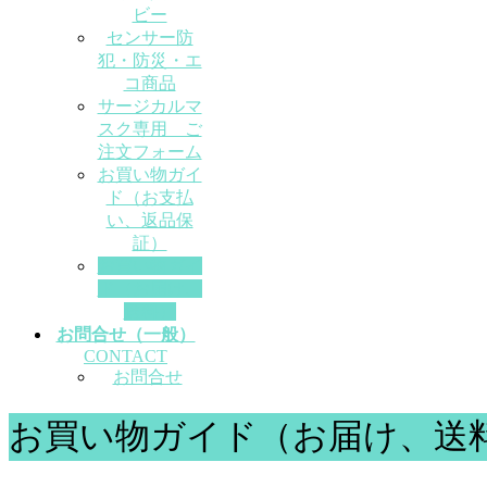
ビー
センサー防
犯・防災・エ
コ商品
サージカルマ
スク専用 ご
注文フォーム
お買い物ガイ
ド（お支払
い、返品保
証）
お買い物ガイ
ド（お届け、
送料）
お問合せ（一般）
CONTACT
お問合せ
お買い物ガイド（お届け、送