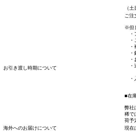
（土
ご注
※但
・ア
・ご
・複
・銀
・お
・送
お引き渡し時期について
（一
・入
■在
弊社
稀で
荷予
海外へのお届けについて
現在