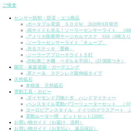
ご注文
センサー防犯・防災・エコ商品
-ポータブル電源 ５００W 2020年9月発売
-両サイドも光る！ソーラーセンサーライト （80
-アメリカ医療用サージカルマスク SS8（8枚入り）
-ソーラーセンサーライト「キューブ」
-光るステッキ「愛棒」
-ソーラーアプローチライト５灯
-自転車こぎ機 ペダル＆手回し（計測器つき）
園芸・家庭菜園・ガーデニング
-草とーる ステンレス製伸縮タイプ
天然砥石
本格派 天然砥石
電動工具・ホビー
-ダイヤモンド刃物とぎ ハンドマイティー
-ペンスタイル電動パワーリューターセット （
ヨーロピアンスタイル ドイツのグラスアート 
電動ルーター用 ビットセット150PC
お買い物ガイド（お届け、送料）
お買い物ガイド（お支払い、返品保証）