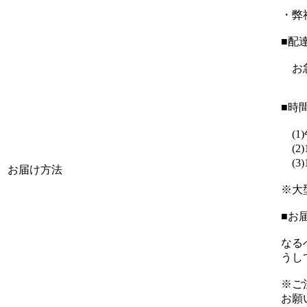
・弊
■配
お急
■時
(1
(2)1
(3)1
お届け方法
※大
■お
なる
うし
※ご
お願