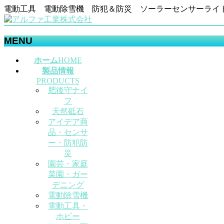
電動工具 電動除雪機 防犯＆防災 ソーラーセンサーライ
MENU
メ
ホーム
HOME
ニ
製品情報
ュ
PRODUCTS
肥後守ナイ
ー
フ
を
天然砥石
飛
アイデア商
ば
品・センサ
す
ー・防犯防
災
園芸・家庭
菜園・ガー
デニング
電動除雪機
電動工具・
ホビー