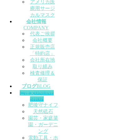
アメリカ医
療用サージ
カルマスク
会社情報
COMPANY
代表ご挨拶
会社概要
正規販売店
「特約店」
会社所在地
取り組み
検査修理＆
保証
ブログ
BLOG
ご注文
ONLINE
SHOP
肥後守ナイフ
天然砥石
園芸・家庭菜
園・ガーデニ
ング
電動工具・ホ