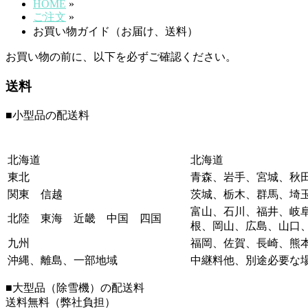
HOME
»
ご注文
»
お買い物ガイド（お届け、送料）
お買い物の前に、以下を必ずご確認ください。
送料
■小型品の配送料
北海道
北海道
東北
青森、岩手、宮城、秋
関東 信越
茨城、栃木、群馬、埼
富山、石川、福井、岐
北陸 東海 近畿 中国 四国
根、岡山、広島、山口
九州
福岡、佐賀、長崎、熊
沖縄、離島、一部地域
中継料他、別途必要な
■大型品（除雪機）の配送料
送料無料（弊社負担）