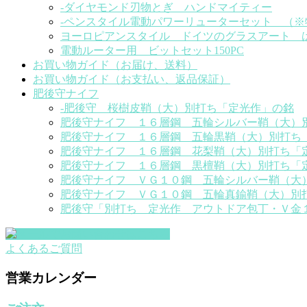
-ダイヤモンド刃物とぎ ハンドマイティー
-ペンスタイル電動パワーリューターセット （
ヨーロピアンスタイル ドイツのグラスアート 
電動ルーター用 ビットセット150PC
お買い物ガイド（お届け、送料）
お買い物ガイド（お支払い、返品保証）
肥後守ナイフ
-肥後守 桜樹皮鞘（大）別打ち「定光作」の銘
肥後守ナイフ １６層鋼 五輪シルバー鞘（大）
肥後守ナイフ １６層鋼 五輪黒鞘（大）別打ち
肥後守ナイフ １６層鋼 花梨鞘（大）別打ち「
肥後守ナイフ １６層鋼 黒檀鞘（大）別打ち「
肥後守ナイフ ＶＧ１０鋼 五輪シルバー鞘（大
肥後守ナイフ ＶＧ１０鋼 五輪真鍮鞘（大）別
肥後守「別打ち 定光作 アウトドア包丁・Ｖ金
よくあるご質問
営業カレンダー