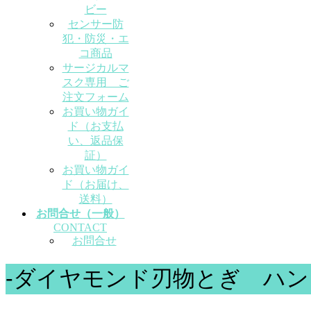
ビー
センサー防
犯・防災・エ
コ商品
サージカルマ
スク専用 ご
注文フォーム
お買い物ガイ
ド（お支払
い、返品保
証）
お買い物ガイ
ド（お届け、
送料）
お問合せ（一般）
CONTACT
お問合せ
-ダイヤモンド刃物とぎ ハ