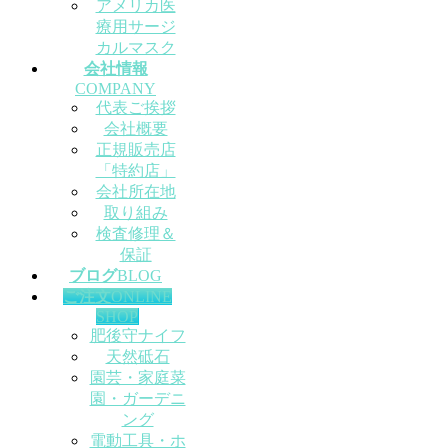
アメリカ医
療用サージ
カルマスク
会社情報
COMPANY
代表ご挨拶
会社概要
正規販売店
「特約店」
会社所在地
取り組み
検査修理＆
保証
ブログ
BLOG
ご注文
ONLINE
SHOP
肥後守ナイフ
天然砥石
園芸・家庭菜
園・ガーデニ
ング
電動工具・ホ