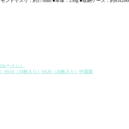
イヤモンドヤスリ：約175mm ●本体：250g ●収納ケース：約8
0ルーメン）
SS10（10枚入り）SS20（20枚入り）中国製