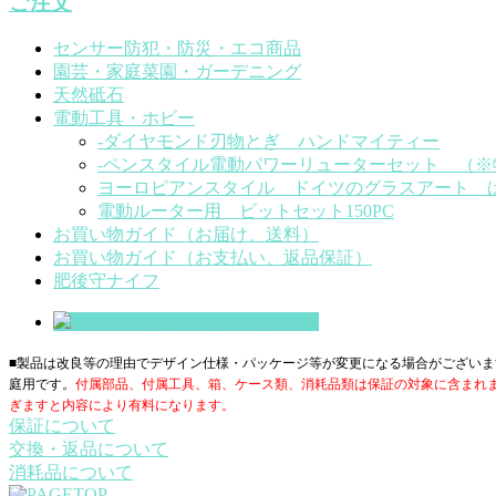
ご注文
センサー防犯・防災・エコ商品
園芸・家庭菜園・ガーデニング
天然砥石
電動工具・ホビー
-ダイヤモンド刃物とぎ ハンドマイティー
-ペンスタイル電動パワーリューターセット （
ヨーロピアンスタイル ドイツのグラスアート 
電動ルーター用 ビットセット150PC
お買い物ガイド（お届け、送料）
お買い物ガイド（お支払い、返品保証）
肥後守ナイフ
■製品は改良等の理由でデザイン仕様・パッケージ等が変更になる場合がございま
庭用です。
付属部品、付属工具、箱、ケース類、消耗品類は保証の対象に含まれ
ぎますと内容により有料になります。
保証について
交換・返品について
消耗品について