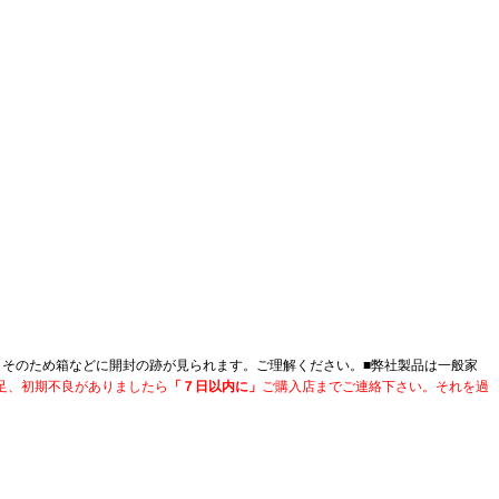
。そのため箱などに開封の跡が見られます。ご理解ください。■
弊社製品は一般家
足、初期不良がありましたら
「７日以内に」
ご購入店までご連絡下さい。それを過