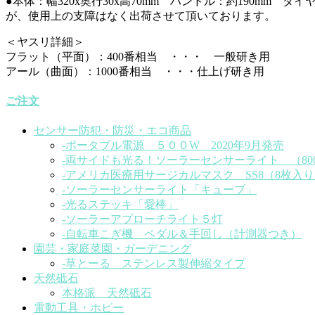
●本体：幅320x奥行30x高70mm ハンドル：約190mm ダ
が、使用上の支障はなく出荷させて頂いております。
＜ヤスリ詳細＞
フラット（平面）：400番相当 ・・・ 一般研き用
アール（曲面）：1000番相当 ・・・仕上げ研き用
ご注文
センサー防犯・防災・エコ商品
-ポータブル電源 ５００W 2020年9月発売
-両サイドも光る！ソーラーセンサーライト （80
-アメリカ医療用サージカルマスク SS8（8枚入り）
-ソーラーセンサーライト「キューブ」
-光るステッキ「愛棒」
-ソーラーアプローチライト５灯
-自転車こぎ機 ペダル＆手回し（計測器つき）
園芸・家庭菜園・ガーデニング
-草とーる ステンレス製伸縮タイプ
天然砥石
本格派 天然砥石
電動工具・ホビー