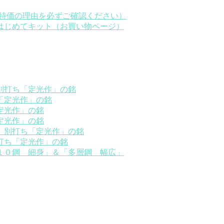
※特価の理由を必ずご確認ください）
はじめてキット（お買い物ページ）
別打ち「定光作」の銘
「定光作」の銘
定光作」の銘
定光作」の銘
）別打ち「定光作」の銘
打ち「定光作」の銘
１０鋼 細身」＆「多層鋼 幅広」