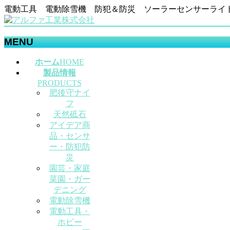
電動工具 電動除雪機 防犯＆防災 ソーラーセンサーライ
MENU
メ
ホーム
HOME
ニ
製品情報
ュ
PRODUCTS
肥後守ナイ
ー
フ
を
天然砥石
飛
アイデア商
ば
品・センサ
す
ー・防犯防
災
園芸・家庭
菜園・ガー
デニング
電動除雪機
電動工具・
ホビー