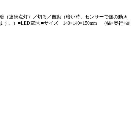
ッチ 明暗（連続点灯）／切る／自動（暗い時、センサーで熱の動き
LED電球 ■サイズ 140×140×150mm （幅×奥行×高
。