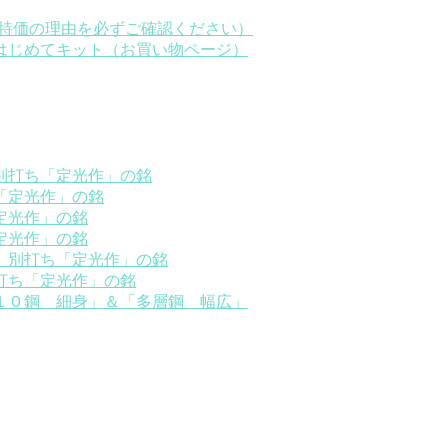
※特価の理由を必ずご確認ください）
はじめてキット（お買い物ページ）
別打ち「定光作」の銘
「定光作」の銘
定光作」の銘
定光作」の銘
）別打ち「定光作」の銘
打ち「定光作」の銘
１０鋼 細身」＆「多層鋼 幅広」