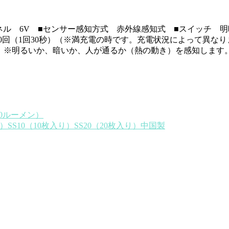
■ソーラーパネル 6V ■センサー感知方式 赤外線感知式 ■スイ
（1回30秒）（※満充電の時です。充電状況によって異なります。）■
ー内蔵 ※明るいか、暗いか、人が通るか（熱の動き）を感知します
0ルーメン）
SS10（10枚入り）SS20（20枚入り）中国製