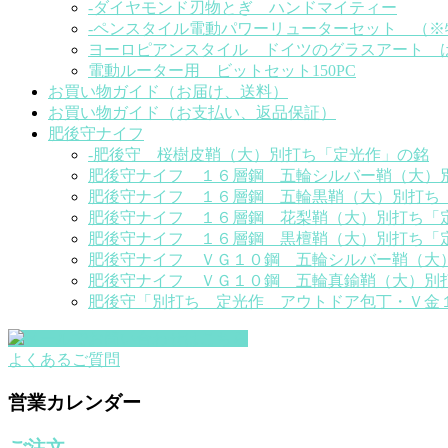
-ダイヤモンド刃物とぎ ハンドマイティー
-ペンスタイル電動パワーリューターセット （
ヨーロピアンスタイル ドイツのグラスアート 
電動ルーター用 ビットセット150PC
お買い物ガイド（お届け、送料）
お買い物ガイド（お支払い、返品保証）
肥後守ナイフ
-肥後守 桜樹皮鞘（大）別打ち「定光作」の銘
肥後守ナイフ １６層鋼 五輪シルバー鞘（大）
肥後守ナイフ １６層鋼 五輪黒鞘（大）別打ち
肥後守ナイフ １６層鋼 花梨鞘（大）別打ち「
肥後守ナイフ １６層鋼 黒檀鞘（大）別打ち「
肥後守ナイフ ＶＧ１０鋼 五輪シルバー鞘（大
肥後守ナイフ ＶＧ１０鋼 五輪真鍮鞘（大）別
肥後守「別打ち 定光作 アウトドア包丁・Ｖ金
よくあるご質問
営業カレンダー
ご注文