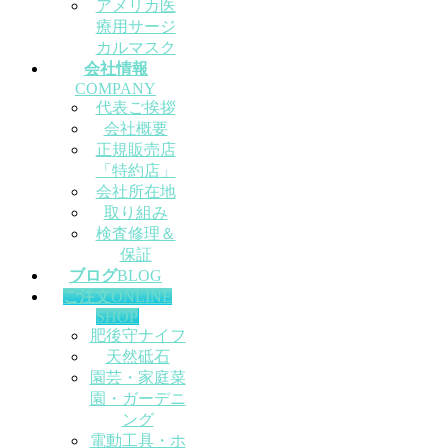
アメリカ医
療用サージ
カルマスク
会社情報
COMPANY
代表ご挨拶
会社概要
正規販売店
「特約店」
会社所在地
取り組み
検査修理＆
保証
ブログ
BLOG
ご注文
ONLINE
SHOP
肥後守ナイフ
天然砥石
園芸・家庭菜
園・ガーデニ
ング
電動工具・ホ