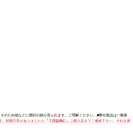
。そのため箱などに開封の跡が見られます。ご理解ください。■
弊社製品は一般家
足、初期不良がありましたら
「７日以内に」
ご購入店までご連絡下さい。それを過