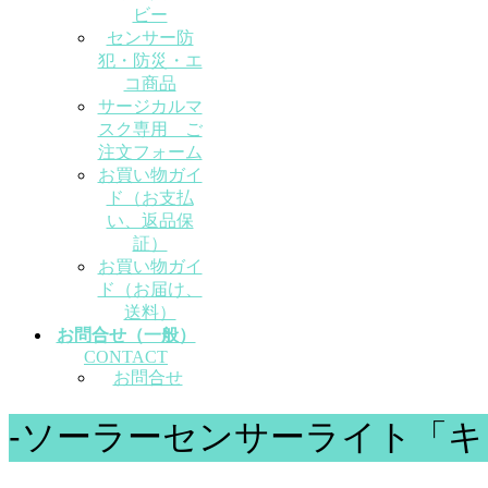
ビー
センサー防
犯・防災・エ
コ商品
サージカルマ
スク専用 ご
注文フォーム
お買い物ガイ
ド（お支払
い、返品保
証）
お買い物ガイ
ド（お届け、
送料）
お問合せ（一般）
CONTACT
お問合せ
-ソーラーセンサーライト「