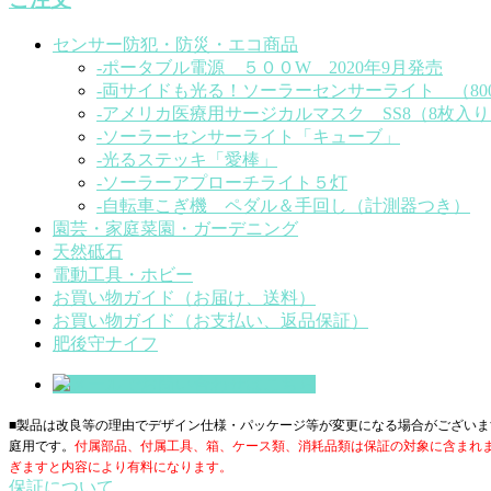
センサー防犯・防災・エコ商品
-ポータブル電源 ５００W 2020年9月発売
-両サイドも光る！ソーラーセンサーライト （80
-アメリカ医療用サージカルマスク SS8（8枚入り）
-ソーラーセンサーライト「キューブ」
-光るステッキ「愛棒」
-ソーラーアプローチライト５灯
-自転車こぎ機 ペダル＆手回し（計測器つき）
園芸・家庭菜園・ガーデニング
天然砥石
電動工具・ホビー
お買い物ガイド（お届け、送料）
お買い物ガイド（お支払い、返品保証）
肥後守ナイフ
■製品は改良等の理由でデザイン仕様・パッケージ等が変更になる場合がございま
庭用です。
付属部品、付属工具、箱、ケース類、消耗品類は保証の対象に含まれ
ぎますと内容により有料になります。
保証について