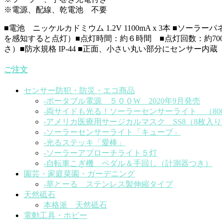
※電源、配線、乾電池 不要
■電池 ニッケルカドミウム 1.2V 1100mA x 3本 
を感知すると点灯）■点灯時間：約６時間 ■点灯回数：約700回
さ）■防水規格 IP-44 ■正面、小さい丸い部分にセンサ
ご注文
センサー防犯・防災・エコ商品
-ポータブル電源 ５００W 2020年9月発売
-両サイドも光る！ソーラーセンサーライト （80
-アメリカ医療用サージカルマスク SS8（8枚入り）
-ソーラーセンサーライト「キューブ」
-光るステッキ「愛棒」
-ソーラーアプローチライト５灯
-自転車こぎ機 ペダル＆手回し（計測器つき）
園芸・家庭菜園・ガーデニング
-草とーる ステンレス製伸縮タイプ
天然砥石
本格派 天然砥石
電動工具・ホビー