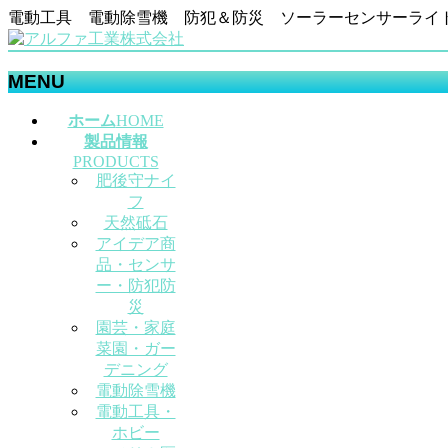
電動工具 電動除雪機 防犯＆防災 ソーラーセンサーライ
MENU
メ
ホーム
HOME
ニ
製品情報
ュ
PRODUCTS
肥後守ナイ
ー
フ
を
天然砥石
飛
アイデア商
ば
品・センサ
す
ー・防犯防
災
園芸・家庭
菜園・ガー
デニング
電動除雪機
電動工具・
ホビー