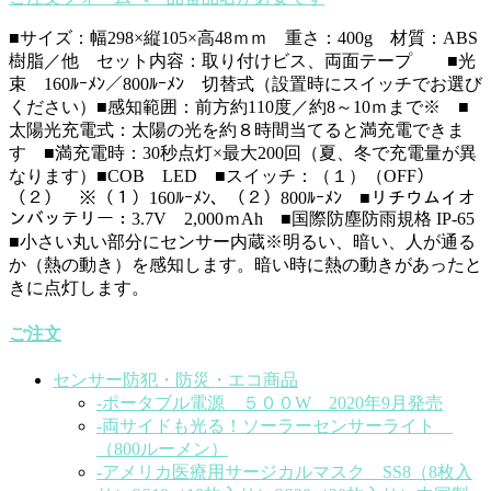
■サイズ：幅298×縦105×高48ｍｍ 重さ：400g 材質：ABS
樹脂／他 セット内容：取り付けビス、両面テープ ■光
束 160ﾙｰﾒﾝ／800ﾙｰﾒﾝ 切替式（設置時にスイッチでお選び
ください）■感知範囲：前方約110度／約8～10ｍまで※ ■
太陽光充電式：太陽の光を約８時間当てると満充電できま
す ■満充電時：30秒点灯×最大200回（夏、冬で充電量が異
なります）■COB LED ■スイッチ：（１）（OFF）
（２） ※（１）160ﾙｰﾒﾝ、（２）800ﾙｰﾒﾝ ■リチウムイオ
ンバッテリー：3.7V 2,000ｍAh ■国際防塵防雨規格 IP-65
■小さい丸い部分にセンサー内蔵※明るい、暗い、人が通る
か（熱の動き）を感知します。暗い時に熱の動きがあったと
きに点灯します。
ご注文
センサー防犯・防災・エコ商品
-ポータブル電源 ５００W 2020年9月発売
-両サイドも光る！ソーラーセンサーライト
（800ルーメン）
-アメリカ医療用サージカルマスク SS8（8枚入