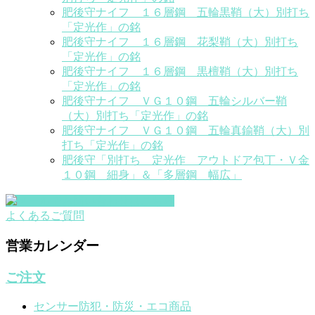
肥後守ナイフ １６層鋼 五輪黒鞘（大）別打ち
「定光作」の銘
肥後守ナイフ １６層鋼 花梨鞘（大）別打ち
「定光作」の銘
肥後守ナイフ １６層鋼 黒檀鞘（大）別打ち
「定光作」の銘
肥後守ナイフ ＶＧ１０鋼 五輪シルバー鞘
（大）別打ち「定光作」の銘
肥後守ナイフ ＶＧ１０鋼 五輪真鍮鞘（大）別
打ち「定光作」の銘
肥後守「別打ち 定光作 アウトドア包丁・Ｖ金
１０鋼 細身」＆「多層鋼 幅広」
よくあるご質問
営業カレンダー
ご注文
センサー防犯・防災・エコ商品