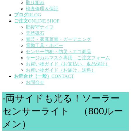
取り組み
検査修理＆保証
ブログ
BLOG
ご注文
ONLINE SHOP
肥後守ナイフ
天然砥石
園芸・家庭菜園・ガーデニング
電動工具・ホビー
センサー防犯・防災・エコ商品
サージカルマスク専用 ご注文フォーム
お買い物ガイド（お支払い、返品保証）
お買い物ガイド（お届け、送料）
お問合せ（一般）
CONTACT
お問合せ
-両サイドも光る！ソーラー
センサーライト （800ルー
メン）