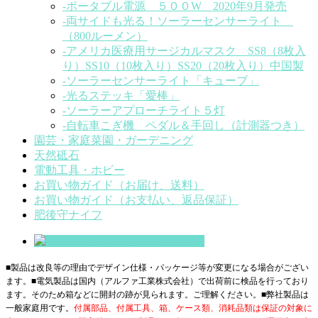
-ポータブル電源 ５００W 2020年9月発売
-両サイドも光る！ソーラーセンサーライト
（800ルーメン）
-アメリカ医療用サージカルマスク SS8（8枚入
り）SS10（10枚入り）SS20（20枚入り）中国製
-ソーラーセンサーライト「キューブ」
-光るステッキ「愛棒」
-ソーラーアプローチライト５灯
-自転車こぎ機 ペダル＆手回し（計測器つき）
園芸・家庭菜園・ガーデニング
天然砥石
電動工具・ホビー
お買い物ガイド（お届け、送料）
お買い物ガイド（お支払い、返品保証）
肥後守ナイフ
■製品は改良等の理由でデザイン仕様・パッケージ等が変更になる場合がござい
ます。■電気製品は国内（アルファ工業株式会社）で出荷前に検品を行っており
ます。そのため箱などに開封の跡が見られます。ご理解ください。■
弊社製品は
一般家庭用です。
付属部品、付属工具、箱、ケース類、消耗品類は保証の対象に