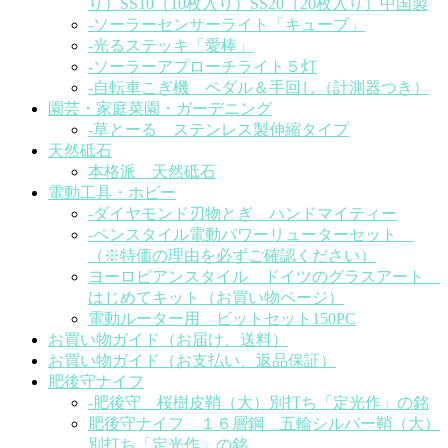
り）SS10（10枚入り）SS20（20枚入り）中国製
-ソーラーセンサーライト「キューブ」
-光るステッキ「愛棒」
-ソーラーアプローチライト５灯
-自転車こぎ機 ペダル＆手回し（計測器つき）
園芸・家庭菜園・ガーデニング
-草とーる ステンレス製伸縮タイプ
天然砥石
本格派 天然砥石
電動工具・ホビー
-ダイヤモンド刃物とぎ ハンドマイティー
-ペンスタイル電動パワーリューターセット
（※特価の理由を必ずご確認ください）
ヨーロピアンスタイル ドイツのグラスアート
はじめてキット（お買い物ページ）
電動ルーター用 ビットセット150PC
お買い物ガイド（お届け、送料）
お買い物ガイド（お支払い、返品保証）
肥後守ナイフ
-肥後守 桜樹皮鞘（大）別打ち「定光作」の銘
肥後守ナイフ １６層鋼 五輪シルバー鞘（大）
別打ち「定光作」の銘