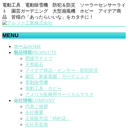
電動工具 電動除雪機 防犯＆防災 ソーラーセンサーライ
ト 園芸ガーデニング 大型扇風機 ホビー アイデア商
品 皆様の「あったらいいな」をカタチに！
MENU
メ
ホーム
HOME
ニ
製品情報
PRODUCTS
ュ
肥後守ナイフ
ー
天然砥石
を
アイデア商品・センサー・防犯防災
飛
園芸・家庭菜園・ガーデニング
ば
電動除雪機
す
電動工具・ホビー
アメリカ医療用サージカルマスク
会社情報
COMPANY
代表ご挨拶
会社概要
正規販売店「特約店」
会社所在地