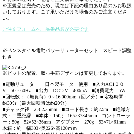
※正規品は完売のため、現在は下記の理由あり品のみお取扱
いしております。ご了承いただける場合のみご注文くださ
い。
ご注文フォームへ 品番品名が必要です
※ペンスタイル電動パワーリューターセット スピード調整
付き
※ビットの配置、取っ手部デザインは変更しております。
■電動リューター 日本製モーター使用 ■入力AC1００
V 50・60Hz ■出力 DC12V 400mA ■消費電力 5W
■回転数：（無負荷）0～16,000rpm（回／分）■ 定格時間：
約30分（最大回転時は約20分）
■チャック径 2.3-2.35mm ■コード長さ：約2.5m ■絶縁方
式：二重絶縁 ■本体：150g 165×37×45mm コントローラ
ー：50g 52×52×36mm アダプター：270g 53×71×61mm
木箱：約 幅303×奥226×高120ｍｍ