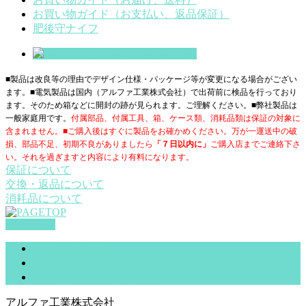
お買い物ガイド（お支払い、返品保証）
肥後守ナイフ
■製品は改良等の理由でデザイン仕様・パッケージ等が変更になる場合がござい
ます。■電気製品は国内（アルファ工業株式会社）で出荷前に検品を行っており
ます。そのため箱などに開封の跡が見られます。ご理解ください。■
弊社製品は
一般家庭用です。
付属部品、付属工具、箱、ケース類、消耗品類は保証の対象に
含まれません。■ご購入後はすぐに製品をお確かめください。万が一運送中の破
損、部品不足、初期不良がありましたら
「７日以内に」
ご購入店までご連絡下さ
い。それを過ぎますと内容により有料になります。
保証について
交換・返品について
消耗品について
PAGETOP
サイトマップ
お問合せ（一般）
特定商取引法に基づく表記
アルファ工業株式会社