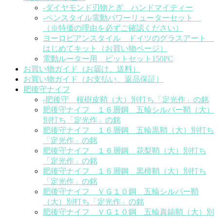
-ダイヤモンド刃物とぎ ハンドマイティー
-ペンスタイル電動パワーリューターセット
（※特価の理由を必ずご確認ください）
ヨーロピアンスタイル ドイツのグラスアート
はじめてキット（お買い物ページ）
電動ルーター用 ビットセット150PC
お買い物ガイド（お届け、送料）
お買い物ガイド（お支払い、返品保証）
肥後守ナイフ
-肥後守 桜樹皮鞘（大）別打ち「定光作」の銘
肥後守ナイフ １６層鋼 五輪シルバー鞘（大）
別打ち「定光作」の銘
肥後守ナイフ １６層鋼 五輪黒鞘（大）別打ち
「定光作」の銘
肥後守ナイフ １６層鋼 花梨鞘（大）別打ち
「定光作」の銘
肥後守ナイフ １６層鋼 黒檀鞘（大）別打ち
「定光作」の銘
肥後守ナイフ ＶＧ１０鋼 五輪シルバー鞘
（大）別打ち「定光作」の銘
肥後守ナイフ ＶＧ１０鋼 五輪真鍮鞘（大）別