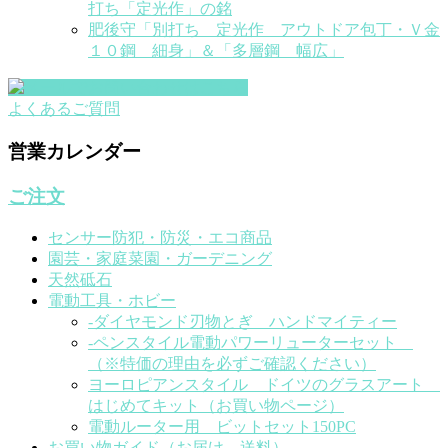
打ち「定光作」の銘
肥後守「別打ち 定光作 アウトドア包丁・Ｖ金
１０鋼 細身」＆「多層鋼 幅広」
よくあるご質問
営業カレンダー
ご注文
センサー防犯・防災・エコ商品
園芸・家庭菜園・ガーデニング
天然砥石
電動工具・ホビー
-ダイヤモンド刃物とぎ ハンドマイティー
-ペンスタイル電動パワーリューターセット
（※特価の理由を必ずご確認ください）
ヨーロピアンスタイル ドイツのグラスアート
はじめてキット（お買い物ページ）
電動ルーター用 ビットセット150PC
お買い物ガイド（お届け、送料）