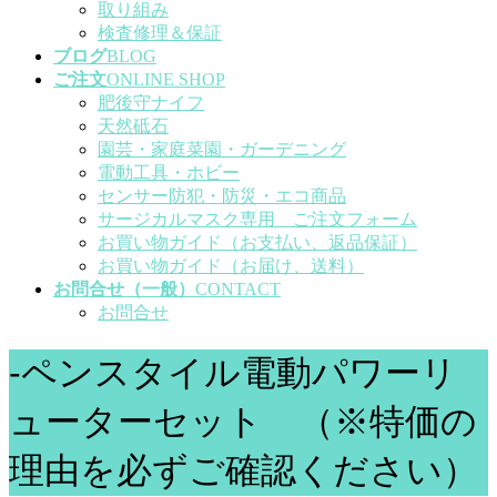
取り組み
検査修理＆保証
ブログ
BLOG
ご注文
ONLINE SHOP
肥後守ナイフ
天然砥石
園芸・家庭菜園・ガーデニング
電動工具・ホビー
センサー防犯・防災・エコ商品
サージカルマスク専用 ご注文フォーム
お買い物ガイド（お支払い、返品保証）
お買い物ガイド（お届け、送料）
お問合せ（一般）
CONTACT
お問合せ
-ペンスタイル電動パワーリ
ューターセット （※特価の
理由を必ずご確認ください）