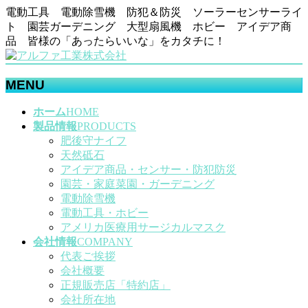
電動工具 電動除雪機 防犯＆防災 ソーラーセンサーライ
ト 園芸ガーデニング 大型扇風機 ホビー アイデア商
品 皆様の「あったらいいな」をカタチに！
MENU
メ
ホーム
HOME
ニ
製品情報
PRODUCTS
ュ
肥後守ナイフ
ー
天然砥石
を
アイデア商品・センサー・防犯防災
飛
園芸・家庭菜園・ガーデニング
ば
電動除雪機
す
電動工具・ホビー
アメリカ医療用サージカルマスク
会社情報
COMPANY
代表ご挨拶
会社概要
正規販売店「特約店」
会社所在地