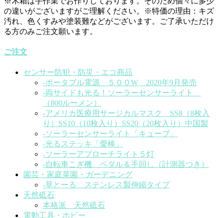
※木箱は手作業でお作りしております。そのため個々に多少
の違いがございますがご理解ください。※特価の理由：キズ
汚れ、色くすみや塗装難などがございます。ご了承いただけ
る方のみご注文願います。
ご注文
センサー防犯・防災・エコ商品
-ポータブル電源 ５００W 2020年9月発売
-両サイドも光る！ソーラーセンサーライト
（800ルーメン）
-アメリカ医療用サージカルマスク SS8（8枚入
り）SS10（10枚入り）SS20（20枚入り）中国製
-ソーラーセンサーライト「キューブ」
-光るステッキ「愛棒」
-ソーラーアプローチライト５灯
-自転車こぎ機 ペダル＆手回し（計測器つき）
園芸・家庭菜園・ガーデニング
-草とーる ステンレス製伸縮タイプ
天然砥石
本格派 天然砥石
電動工具・ホビー