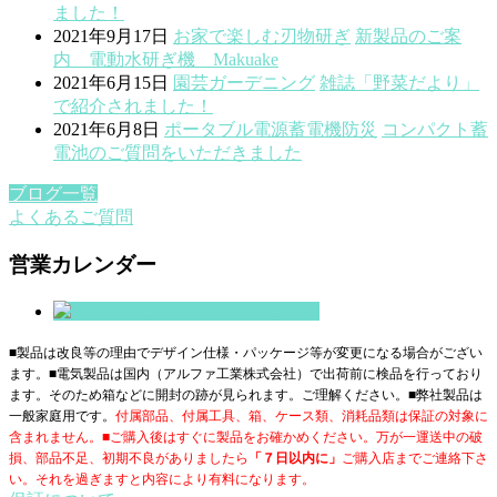
ました！
2021年9月17日
お家で楽しむ
刃物研ぎ
新製品のご案
内 電動水研ぎ機 Makuake
2021年6月15日
園芸ガーデニング
雑誌「野菜だより」
で紹介されました！
2021年6月8日
ポータブル電源蓄電機
防災
コンパクト蓄
電池のご質問をいただきました
ブログ一覧
よくあるご質問
営業カレンダー
■製品は改良等の理由でデザイン仕様・パッケージ等が変更になる場合がござい
ます。■電気製品は国内（アルファ工業株式会社）で出荷前に検品を行っており
ます。そのため箱などに開封の跡が見られます。ご理解ください。■
弊社製品は
一般家庭用です。
付属部品、付属工具、箱、ケース類、消耗品類は保証の対象に
含まれません。■ご購入後はすぐに製品をお確かめください。万が一運送中の破
損、部品不足、初期不良がありましたら
「７日以内に」
ご購入店までご連絡下さ
い。それを過ぎますと内容により有料になります。