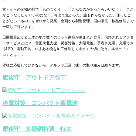
古くからの金物の町で
「ものづくり」。
「こんなのがあったらいいな！」「ここ
がこうだったら いいのにな！」今まで無かった、誰も作らなかった、使ったこ
とがない「もの」をゼロから発案。企画から製造管理、国内販売、検品修理まで
一環して行います。
田園風景広がる三木の地で数々のヒット商品が生まれた背景。信頼されるアフタ
ーサービスとは？ 雪国東北支援、災害対策、太陽電池、手巻き充電、充電でき
るLED。電動工具、いまある物を加工修理して末永く大切に使う。本当の「エ
コ」とは．．．
皆様に応援して頂きながら、アルファ工業（株）の取り組みは続きます。
肥後守 アウトドア包丁
停電対策 コンパクト蓄電池
肥後守 多層鋼特選 特大