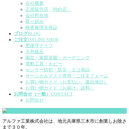
会社概要
正規販売店「特約店」
会社所在地
取り組み
検査修理＆保証
ブログ
BLOG
ご注文
ONLINE SHOP
肥後守ナイフ
天然砥石
園芸・家庭菜園・ガーデニング
電動工具・ホビー
センサー防犯・防災・エコ商品
サージカルマスク専用 ご注文フォーム
お買い物ガイド（お支払い、返品保証）
お買い物ガイド（お届け、送料）
お問合せ（一般）
CONTACT
お問合せ
アルファ工業株式会社は、地元兵庫県三木市に創業しお陰さ
まで３０年。