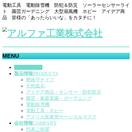
電動工具 電動除雪機 防犯＆防災 ソーラーセンサーライ
ト 園芸ガーデニング 大型扇風機 ホビー アイデア商
品 皆様の「あったらいいな」をカタチに！
MENU
メ
ホーム
HOME
ニ
製品情報
PRODUCTS
ュ
肥後守ナイフ
ー
天然砥石
を
アイデア商品・センサー・防犯防災
飛
園芸・家庭菜園・ガーデニング
ば
電動除雪機
す
電動工具・ホビー
アメリカ医療用サージカルマスク
会社情報
COMPANY
代表ご挨拶