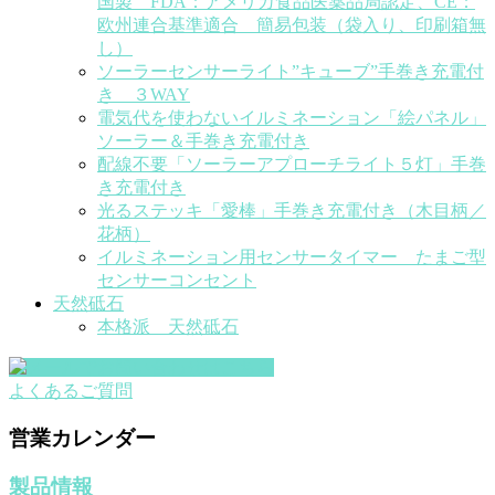
国製 FDA：アメリカ食品医薬品局認定、CE：
欧州連合基準適合 簡易包装（袋入り、印刷箱無
し）
ソーラーセンサーライト”キューブ”手巻き充電付
き ３WAY
電気代を使わないイルミネーション「絵パネル」
ソーラー＆手巻き充電付き
配線不要「ソーラーアプローチライト５灯」手巻
き充電付き
光るステッキ「愛棒」手巻き充電付き（木目柄／
花柄）
イルミネーション用センサータイマー たまご型
センサーコンセント
天然砥石
本格派 天然砥石
よくあるご質問
営業カレンダー
製品情報