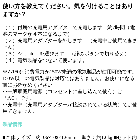
使い方を教えてください。気を付けることはあり
ますか？
（１）付属の充電用アダプターで充電します 約7時間（電
池のマークが４本になるまで）
（２）充電用アダプターを外します （充電中は使用できま
せん）
（３）AC、dc を選びます （緑のボタンで切り替え）
（４）電気製品をつないで使います。
※Z-150は消費電力が150W未満の電気製品が使用可能です。
150W以上の電気製品は対応ではありません。お使いになる
前にお確かめください。
※一般家庭用電源（コンセントに差し込んで使う）は
「AC」です。
※充電中（充電用アダプターが接続されている状態）では使
用できません。
製品情報
■本体サイズ：約196×108×126mm 重さ：約1.6㎏ ■セット内