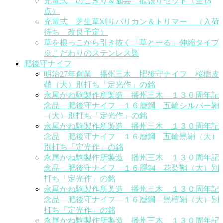
充電式 のこぎり＆園芸 欲張りセット（全18
点）
充電式 芝生草刈りバリカン＆トリマー （入荷
待ち 改良予定）
草を根っこから引き抜く「草とーる」伸縮タイプ
※こだわりのステンレス製
肥後守ナイフ
明治27年創業 播州三木 肥後守ナイフ 桜樹皮
鞘（大）別打ち「定光作」の銘
永尾かね駒製作所製造 播州三木 １３０周年記
念品 肥後守ナイフ １６層鋼 五輪シルバー鞘
（大）別打ち「定光作」の銘
永尾かね駒製作所製造 播州三木 １３０周年記
念品 肥後守ナイフ １６層鋼 五輪黒鞘（大）
別打ち「定光作」の銘
永尾かね駒製作所製造 播州三木 １３０周年記
念品 肥後守ナイフ １６層鋼 花梨鞘（大）別
打ち「定光作」の銘
永尾かね駒製作所製造 播州三木 １３０周年記
念品 肥後守ナイフ １６層鋼 黒檀鞘（大）別
打ち「定光作」の銘
永尾かね駒製作所製造 播州三木 １３０周年記