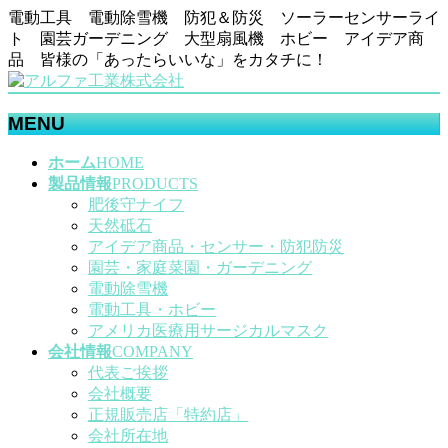
電動工具 電動除雪機 防犯＆防災 ソーラーセンサーライ
ト 園芸ガーデニング 大型扇風機 ホビー アイデア商
品 皆様の「あったらいいな」をカタチに！
MENU
メ
ホーム
HOME
ニ
製品情報
PRODUCTS
ュ
肥後守ナイフ
ー
天然砥石
を
アイデア商品・センサー・防犯防災
飛
園芸・家庭菜園・ガーデニング
ば
電動除雪機
す
電動工具・ホビー
アメリカ医療用サージカルマスク
会社情報
COMPANY
代表ご挨拶
会社概要
正規販売店「特約店」
会社所在地