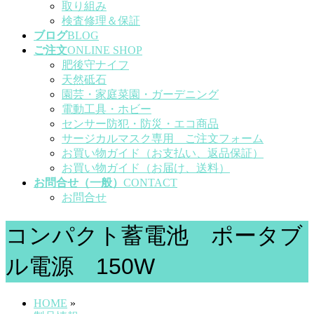
取り組み
検査修理＆保証
ブログ
BLOG
ご注文
ONLINE SHOP
肥後守ナイフ
天然砥石
園芸・家庭菜園・ガーデニング
電動工具・ホビー
センサー防犯・防災・エコ商品
サージカルマスク専用 ご注文フォーム
お買い物ガイド（お支払い、返品保証）
お買い物ガイド（お届け、送料）
お問合せ（一般）
CONTACT
お問合せ
コンパクト蓄電池 ポータブ
ル電源 150W
HOME
»