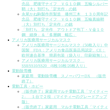
念品 肥後守ナイフ ＶＧ１０鋼 五輪シルバー
鞘（大）別打ち「定光作」の銘
永尾かね駒製作所製造 播州三木 １３０周年記
念品 肥後守ナイフ ＶＧ１０鋼 五輪真鍮鞘
（大）別打ち「定光作」の銘
「別打ち 定光作 アウトドア包丁・Ｖ金１０
鋼 細身」＆「多層鋼 幅広」
アメリカ医療用サージカルマスク
アメリカ医療用サージカルマスク（50枚入り）中
国製 FDA：アメリカ食品医薬品局認定、CE：
欧州連合基準 簡易包装（袋入り、印刷箱無し）
アメリカ医療用サージカルマスク
SS8/SS10/SS20 (8枚/10枚/20枚入り）
電動除雪機
家庭用 電動除雪機 スノーパワーDX （販売
終了）
電動工具・ホビー
（販売終了）家庭用マルチ電動工具「マイティー
2」 １台で２役 （マイティーのグレードアップ
版）
（販売終了）家庭用 マルチ電動工具「マイティ