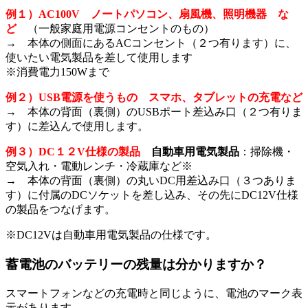
例１）AC100V ノートパソコン、扇風機、照明機器 な
ど
（一般家庭用電源コンセントのもの）
→ 本体の側面にあるACコンセント（２つ有ります）に、
使いたい電気製品を差して使用します
※消費電力150Wまで
例２）USB電源を使うもの スマホ、タブレットの充電など
→ 本体の背面（裏側）のUSBポート差込み口（２つ有りま
す）に差込んで使用します。
例３）DC１２V仕様の製品
自動車用電気製品
：掃除機・
空気入れ・電動レンチ・冷蔵庫など※
→ 本体の背面（裏側）の丸いDC用差込み口（３つありま
す）に付属のDCソケットを差し込み、その先にDC12V仕様
の製品をつなげます。
※DC12Vは自動車用電気製品の仕様です。
蓄電池のバッテリーの残量は分かりますか？
スマートフォンなどの充電時と同じように、電池のマーク表
示があります。