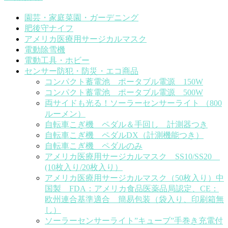
園芸・家庭菜園・ガーデニング
肥後守ナイフ
アメリカ医療用サージカルマスク
電動除雪機
電動工具・ホビー
センサー防犯・防災・エコ商品
コンパクト蓄電池 ポータブル電源 150W
コンパクト蓄電池 ポータブル電源 500W
両サイドも光る！ソーラーセンサーライト （800
ルーメン）
自転車こぎ機 ペダル＆手回し 計測器つき
自転車こぎ機 ペダルDX（計測機能つき）
自転車こぎ機 ペダルのみ
アメリカ医療用サージカルマスク SS10/SS20
(10枚入り/20枚入り）
アメリカ医療用サージカルマスク（50枚入り）中
国製 FDA：アメリカ食品医薬品局認定、CE：
欧州連合基準適合 簡易包装（袋入り、印刷箱無
し）
ソーラーセンサーライト”キューブ”手巻き充電付