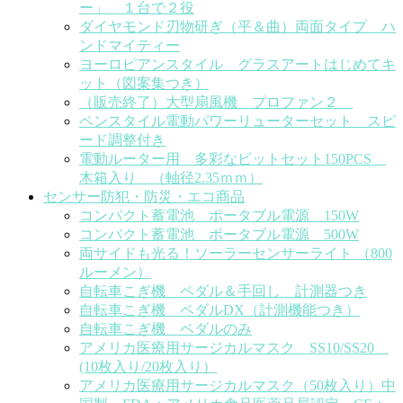
ー」 １台で２役
ダイヤモンド刃物研ぎ（平＆曲）両面タイプ ハ
ンドマイティー
ヨーロピアンスタイル グラスアートはじめてキ
ット（図案集つき）
（販売終了）大型扇風機 プロファン２
ペンスタイル電動パワーリューターセット スピ
ード調整付き
電動ルーター用 多彩なビットセット150PCS
木箱入り （軸径2.35ｍｍ）
センサー防犯・防災・エコ商品
コンパクト蓄電池 ポータブル電源 150W
コンパクト蓄電池 ポータブル電源 500W
両サイドも光る！ソーラーセンサーライト （800
ルーメン）
自転車こぎ機 ペダル＆手回し 計測器つき
自転車こぎ機 ペダルDX（計測機能つき）
自転車こぎ機 ペダルのみ
アメリカ医療用サージカルマスク SS10/SS20
(10枚入り/20枚入り）
アメリカ医療用サージカルマスク（50枚入り）中