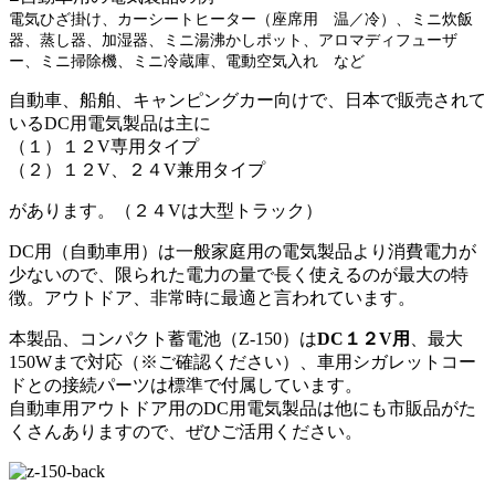
電気ひざ掛け、
カーシートヒーター（座席用 温／冷）、
ミニ炊飯
器、
蒸し器、
加湿器、
ミニ湯沸かしポット、
アロマディフューザ
ー、
ミニ掃除機、
ミニ冷蔵庫、
電動空気入れ など
自動車、船舶、キャンピングカー向けで、日本で販売されて
いるDC用電気製品は主に
（１）１２V専用タイプ
（２）１２V、２４V兼用タイプ
があります。（２４Vは大型トラック）
DC用（自動車用）は一般家庭用の電気製品より消費電力が
少ないので、限られた電力の量で長く使えるのが最大の特
徴。アウトドア、非常時に最適と言われています。
本製品、コンパクト蓄電池（Z-150）は
DC１２V用
、最大
150Wまで対応（※ご確認ください）、車用シガレットコー
ドとの接続パーツは標準で付属しています。
自動車用アウトドア用のDC用電気製品は他にも市販品がた
くさんありますので、ぜひご活用ください。