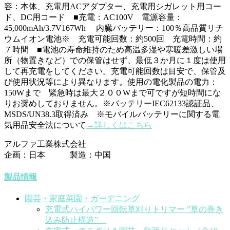
容：本体、充電用ACアダプター、充電用シガレット用コー
ド、DC用コード ■充電：AC100V 電源容量：
45,000mAh/3.7V167Wh 内臓バッテリー：100％高品質リチ
ウムイオン電池※ 充電可能回数：約500回 充電時間：約
７時間 ■電池の寿命維持のため高温多湿や寒暖差激しい場
所（物置きなど）での保管はせず、最低３か月に１度は使用
して再充電をしてください。充電可能回数は目安で、保管及
び使用状況等により異なります。使用の電化製品の電力：
150Wまで 緊急時は最大２００Wまで可ですが短時間にな
りお奨めしておりません。※バッテリーIEC62133認証品、
MSDS/UN38.3取得済み ※モバイルバッテリーに関する電
気用品安全法について
→詳しくはこちら
アルファ工業株式会社
企画：日本 製造：中国
製品情報
園芸・家庭菜園・ガーデニング
充電式ハイパワー回転草刈りトリマー ”草の巻き
込み防止構造”