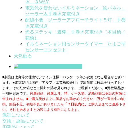
き ３WAY
電気代を使わないイルミネーション「絵パネル」
ソーラー＆手巻き充電付き
配線不要「ソーラーアプローチライト５灯」手巻
き充電付き
光るステッキ「愛棒」手巻き充電付き（木目柄／
花柄）
イルミネーション用センサータイマー たまご型
センサーコンセント
天然砥石
■製品は改良等の理由でデザイン仕様・パッケージ等が変更になる場合がござい
ます。■電気製品は国内（アルファ工業株式会社）で出荷前に検品を行っており
ます。そのため箱などに開封の跡が見られます。ご理解ください。■
弊社製品は
一般家庭用です。
付属部品、付属工具、箱、ケース類、消耗品類は保証の対象に
含まれません。■ご購入後はすぐに製品をお確かめください。万が一運送中の破
損、部品不足、初期不良がありましたら
「７日以内に」
ご購入店までご連絡下さ
い。それを過ぎますと内容により有料になります。
保証について
交換・返品について
消耗品について