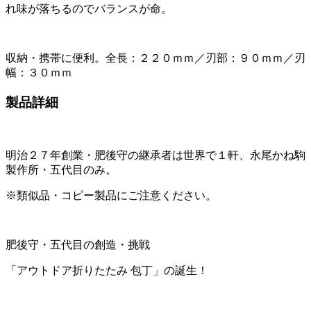
れ味が落ちるのでバランスが命。
収納・携帯に便利。全長：２２０ｍｍ／刃部：９０ｍｍ／刃
幅：３０ｍｍ
製品詳細
明治２７年創業・肥後守の継承者は世界で１軒、永尾かね駒
製作所・五代目のみ。
※類似品・コピー製品にご注意ください。
肥後守・五代目の創造・挑戦
「アウトドア折りたたみ 包丁」の誕生！