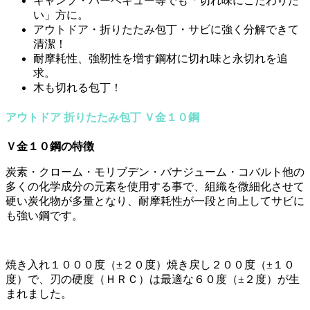
キャンプ・バーベキュー等でも「切れ味にこだわりた
い」方に。
アウトドア・折りたたみ包丁・サビに強く分解できて
清潔！
耐摩耗性、強靭性を増す鋼材に切れ味と永切れを追
求。
木も切れる包丁！
アウトドア 折りたたみ包丁 Ｖ金１０鋼
Ｖ金１０鋼の特徴
炭素・クローム・モリブデン・バナジューム・コバルト他の
多くの化学成分の元素を使用する事で、組織を微細化させて
硬い炭化物が多量となり、耐摩耗性が一段と向上してサビに
も強い鋼です。
焼き入れ１０００度（±２０度）焼き戻し２００度（±１０
度）で、刃の硬度（ＨＲＣ）は最適な６０度（±２度）が生
まれました。