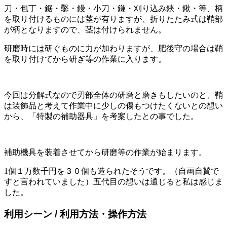
刀・包丁・鋸・鑿・鏝・小刀・鎌・刈り込み鋏・鍬・等、柄
を取り付けるものには茎が有りますが、折りたたみ式は鞘部
が柄となりますので、茎は付けられません。
研磨時には研ぐものに力が加わりますが、肥後守の場合は鞘
を取り付けてから研ぎ等の作業に入ります。
今回は分解式なので刃部全体の研磨と磨きもしたいのと、鞘
は装飾品と考えて作業中に少しの傷もつけたくないとの想い
から、「特製の補助器具」を考案したとの事でした。
補助機具を装着させてから研磨等の作業が始まります。
1個１万数千円を３０個も造られたそうです。（自画自賛で
すと言われていました）五代目の想いは通じると私は感じま
した。
利用シーン / 利用方法・操作方法