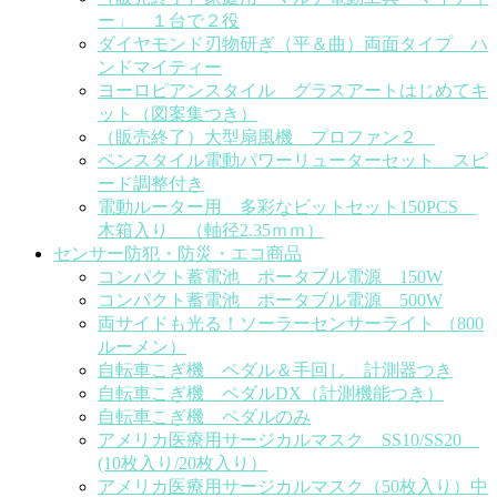
ー」 １台で２役
ダイヤモンド刃物研ぎ（平＆曲）両面タイプ ハ
ンドマイティー
ヨーロピアンスタイル グラスアートはじめてキ
ット（図案集つき）
（販売終了）大型扇風機 プロファン２
ペンスタイル電動パワーリューターセット スピ
ード調整付き
電動ルーター用 多彩なビットセット150PCS
木箱入り （軸径2.35ｍｍ）
センサー防犯・防災・エコ商品
コンパクト蓄電池 ポータブル電源 150W
コンパクト蓄電池 ポータブル電源 500W
両サイドも光る！ソーラーセンサーライト （800
ルーメン）
自転車こぎ機 ペダル＆手回し 計測器つき
自転車こぎ機 ペダルDX（計測機能つき）
自転車こぎ機 ペダルのみ
アメリカ医療用サージカルマスク SS10/SS20
(10枚入り/20枚入り）
アメリカ医療用サージカルマスク（50枚入り）中