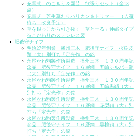
充電式 のこぎり＆園芸 欲張りセット（全18
点）
充電式 芝生草刈りバリカン＆トリマー （入荷
待ち 改良予定）
草を根っこから引き抜く「草とーる」伸縮タイプ
※こだわりのステンレス製
肥後守ナイフ
明治27年創業 播州三木 肥後守ナイフ 桜樹皮
鞘（大）別打ち「定光作」の銘
永尾かね駒製作所製造 播州三木 １３０周年記
念品 肥後守ナイフ １６層鋼 五輪シルバー鞘
（大）別打ち「定光作」の銘
永尾かね駒製作所製造 播州三木 １３０周年記
念品 肥後守ナイフ １６層鋼 五輪黒鞘（大）
別打ち「定光作」の銘
永尾かね駒製作所製造 播州三木 １３０周年記
念品 肥後守ナイフ １６層鋼 花梨鞘（大）別
打ち「定光作」の銘
永尾かね駒製作所製造 播州三木 １３０周年記
念品 肥後守ナイフ １６層鋼 黒檀鞘（大）別
打ち「定光作」の銘