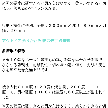
※刃の硬度は硬すぎると刃が欠けやすく、柔らかすぎると切
れ味が落ちるのでバランスが命。
収納・携帯に便利。全長：２００ｍｍ／刃部：８０ｍｍ／刃
幅：２０ｍｍ
アウトドア 折りたたみ 幅広包丁 多層鋼
多層鋼の特徴
Ｖ金１０鋼をベースに幾重もの異なる鋼を結合させる事で、
さらなる強靭性・耐摩耗性・切れ味・錆に強く、刃紋の美し
さを際立たせた極上品です。
焼き入れ８００度（±２０度）焼き戻し２００度（±３０
度）で、刃の硬度（ＨＲＣ）は最適な６０度以上が生まれま
した。
※刃の硬度は硬すぎると刃が欠けやすく、柔らかすぎると切