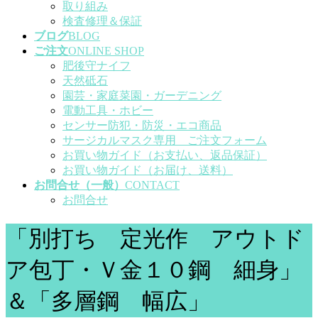
取り組み
検査修理＆保証
ブログ
BLOG
ご注文
ONLINE SHOP
肥後守ナイフ
天然砥石
園芸・家庭菜園・ガーデニング
電動工具・ホビー
センサー防犯・防災・エコ商品
サージカルマスク専用 ご注文フォーム
お買い物ガイド（お支払い、返品保証）
お買い物ガイド（お届け、送料）
お問合せ（一般）
CONTACT
お問合せ
「別打ち 定光作 アウトド
ア包丁・Ｖ金１０鋼 細身」
＆「多層鋼 幅広」