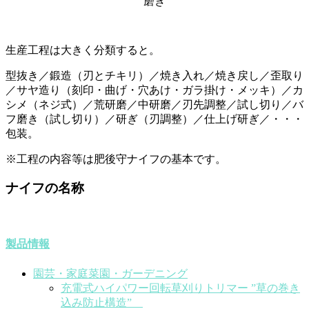
磨き
生産工程は大きく分類すると。
型抜き／鍛造（刃とチキリ）／焼き入れ／焼き戻し／歪取り
／サヤ造り（刻印・曲げ・穴あけ・ガラ掛け・メッキ）／カ
シメ（ネジ式）／荒研磨／中研磨／刃先調整／試し切り／バ
フ磨き（試し切り）／研ぎ（刃調整）／仕上げ研ぎ／・・・
包装。
※工程の内容等は肥後守ナイフの基本です。
ナイフの名称
製品情報
園芸・家庭菜園・ガーデニング
充電式ハイパワー回転草刈りトリマー ”草の巻き
込み防止構造”