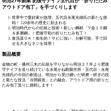
明治27年創業 肥後守ナイフ五代目が「折りたたみ
アウトドア包丁」を手づくりします
世界中で愛好家が急増、五代目永尾光雄氏の新たな挑
戦！ 120余年の歴史に刻まれる
明治時代からの伝統と技術！新しい鋼材 「V金１０鋼
＆多層鋼」！肥後守初の折りたたみ包丁！
食洗器ＯＫ！衛生的！サビに強い、分解可能、手で回
せる大きなネジを採用！
製品概要
金物の町・播州三木の伝統を守りながら明治２７年より肥後
守ナイフを造り続けている永尾かね駒製作所・五代目・永尾
光雄氏の今回の創造は、明治から受け継いだ研磨・研ぎの技
と新たな技法「冷間鍛造」との融合。アウトドア用の折りた
たみ包丁造りに挑戦します！