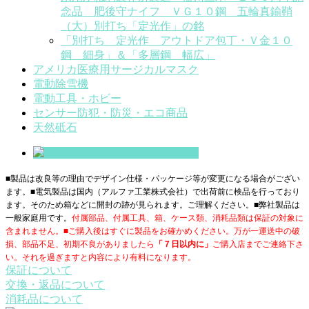
念品 肥後守ナイフ ＶＧ１０鋼 五輪真鍮鞘
（大）別打ち「定光作」の銘
「別打ち 定光作 アウトドア包丁・Ｖ金１０
鋼 細身」＆「多層鋼 幅広」
アメリカ医療用サージカルマスク
電動除雪機
電動工具・ホビー
センサー防犯・防災・エコ商品
天然砥石
■製品は改良等の理由でデザイン仕様・パッケージ等が変更になる場合がござい
ます。■電気製品は国内（アルファ工業株式会社）で出荷前に検品を行っており
ます。そのため箱などに開封の跡が見られます。ご理解ください。■
弊社製品は
一般家庭用です。
付属部品、付属工具、箱、ケース類、消耗品類は保証の対象に
含まれません。■ご購入後はすぐに製品をお確かめください。万が一運送中の破
損、部品不足、初期不良がありましたら
「７日以内に」
ご購入店までご連絡下さ
い。それを過ぎますと内容により有料になります。
保証について
交換・返品について
消耗品について