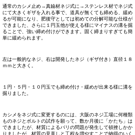
通常のカシメ止め→真鍮材ネジ式に→ステンレス材でネジ式
にて大きくギザを入れる事で、道具が無くても締める、緩め
るが可能になり、肥後守としては初めての分解可能な仕様が
できました、さらに１円玉他が使える様にマイナスの溝を掘
ることで、強い締め付けができます。固く締まりすぎても簡
単に緩められます。
左は一般的なネジ、右は開発したネジ（ギザ付き）直径１８
ｍｍと大きく。
１円・５円・１０円玉でも締め付け・緩めが出来る様に溝を
掘りました。
カシメをネジ式に変更するのには、大阪のネジ工場に何種類
ものネジとボルトの試作を願って、数か月後に「かたち」は
できましたが、材質によるバリの問題が発生して頓挫しかか
りましたが、材質の見直しと工程を増やすことで納得のいく