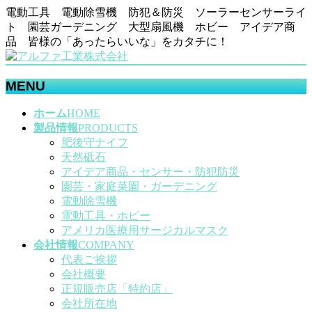
電動工具 電動除雪機 防犯＆防災 ソーラーセンサーライ
ト 園芸ガーデニング 大型扇風機 ホビー アイデア商
品 皆様の「あったらいいな」をカタチに！
MENU
メ
ホーム
HOME
ニ
製品情報
PRODUCTS
ュ
肥後守ナイフ
ー
天然砥石
を
アイデア商品・センサー・防犯防災
飛
園芸・家庭菜園・ガーデニング
ば
電動除雪機
す
電動工具・ホビー
アメリカ医療用サージカルマスク
会社情報
COMPANY
代表ご挨拶
会社概要
正規販売店「特約店」
会社所在地