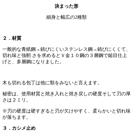
決まった形
細身と幅広の2種類
２．材質
一般的な青紙鋼→錆びにくいステンレス鋼→錆びにくくて、
切れ味と強靭 さを求めるとＶ金１０鋼の３層鋼で鎚目仕上
げと、多層鋼になりました。
木も切れる包丁は他に類をみないと言えます。
秘密は、使用材質と焼き入れと焼き戻しの硬度そして刃の厚
さは２ミリ。
※刃の硬度は硬すぎると刃が欠けやすく、柔らかいと切れ味
が落ちます。
３．カシメ止め