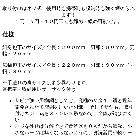
取り付けはネジ式、使用時も携帯時も収納時も強く締められ
ます！
１円・５円・１０円玉でも締め・緩め可能です。
仕様
細身包丁のサイズ／全長：２００ｍｍ・刃部：８０ｍｍ／刃
幅：２０ｍｍ
広幅包丁のサイズ／全長：２２０ｍｍ・刃部：９０ｍｍ／刃
幅：３０ｍｍ
※手造りの為サイズは多少異なります。
※携帯・収納用レザーサック付き
サビに強い刃物鋼としては、究極のＶ金１０鋼と近年
開発された多層鋼を用いた刃部、 そしてサヤも、取り
付けネジ一式もステンレス系なので、全体が錆びにく
い。
ネジを外せば分解できて食洗器もＯＫだから清潔。小
さなパーツは無くならないように、食洗器用小物ケー