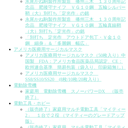
永尾かね駒製作所製造 播州三木 １３０周年記
念品 肥後守ナイフ ＶＧ１０鋼 五輪シルバー
鞘（大）別打ち「定光作」の銘
永尾かね駒製作所製造 播州三木 １３０周年記
念品 肥後守ナイフ ＶＧ１０鋼 五輪真鍮鞘
（大）別打ち「定光作」の銘
「別打ち 定光作 アウトドア包丁・Ｖ金１０
鋼 細身」＆「多層鋼 幅広」
アメリカ医療用サージカルマスク
アメリカ医療用サージカルマスク（50枚入り）中
国製 FDA：アメリカ食品医薬品局認定、CE：
欧州連合基準 簡易包装（袋入り、印刷箱無し）
アメリカ医療用サージカルマスク
SS8/SS10/SS20 (8枚/10枚/20枚入り）
電動除雪機
家庭用 電動除雪機 スノーパワーDX （販売
終了）
電動工具・ホビー
（販売終了）家庭用マルチ電動工具「マイティー
2」 １台で２役 （マイティーのグレードアップ
版）
（販売終了）家庭用 マルチ電動工具「マイティ