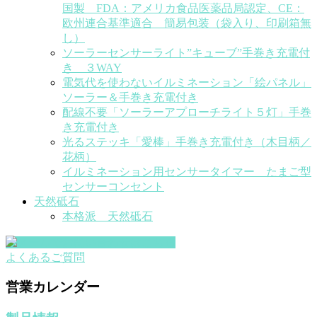
国製 FDA：アメリカ食品医薬品局認定、CE：
欧州連合基準適合 簡易包装（袋入り、印刷箱無
し）
ソーラーセンサーライト”キューブ”手巻き充電付
き ３WAY
電気代を使わないイルミネーション「絵パネル」
ソーラー＆手巻き充電付き
配線不要「ソーラーアプローチライト５灯」手巻
き充電付き
光るステッキ「愛棒」手巻き充電付き（木目柄／
花柄）
イルミネーション用センサータイマー たまご型
センサーコンセント
天然砥石
本格派 天然砥石
よくあるご質問
営業カレンダー