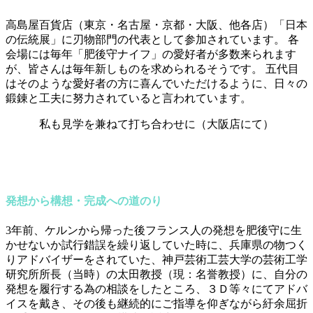
高島屋百貨店（東京・名古屋・京都・大阪、他各店）「日本
の伝統展」に刃物部門の代表として参加されています。 各
会場には毎年「肥後守ナイフ」の愛好者が多数来られます
が、皆さんは毎年新しものを求められるそうです。 五代目
はそのような愛好者の方に喜んでいただけるように、日々の
鍛錬と工夫に努力されていると言われています。
私も見学を兼ねて打ち合わせに（大阪店にて）
発想から構想・完成への道のり
3年前、ケルンから帰った後フランス人の発想を肥後守に生
かせないか試行錯誤を繰り返していた時に、兵庫県の物つく
りアドバイザーをされていた、神戸芸術工芸大学の芸術工学
研究所所長（当時）の太田教授（現：名誉教授）に、自分の
発想を履行する為の相談をしたところ、３Ｄ等々にてアドバ
イスを戴き、その後も継続的にご指導を仰ぎながら紆余屈折