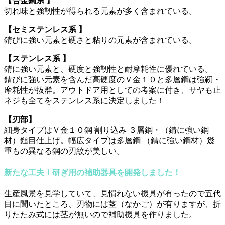
【合金鋼系 】
切れ味と強靭性が得られる元素が多く含まれている。
【セミステンレス系 】
錆びに強い元素と硬さと粘りの元素が含まれている。
【ステンレス系 】
錆に強い元素と、硬度と強靭性と耐摩耗性に優れている。
錆びに強い元素を含んだ高硬度のＶ金１０と多層鋼は強靭・
摩耗性が抜群。アウトドア用としての考案に付き、サヤも止
ネジも全てをステンレス系に決定しました！
【刃部】
細身タイプはＶ金１０鋼 割り込み ３層鋼・（錆に強い鋼
材）鎚目仕上げ。幅広タイプは多層鋼 （錆に強い鋼材）幾
重もの異なる鋼の刃紋が美しい。
新たな工夫！研ぎ用の補助器具を開発しました！
生産風景を見学していて、見慣れない機具が有ったので五代
目に聞いたところ、刃物には茎（なかご）が有りますが、折
りたたみ式には茎が無いので補助機具を作りました。