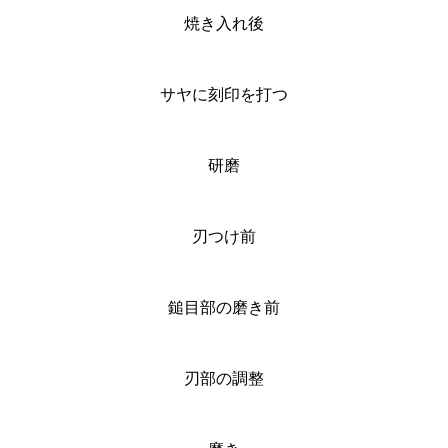
焼き入れ後
サヤに刻印を打つ
研磨
刃つけ前
鎚目部の磨き前
刃部の調整