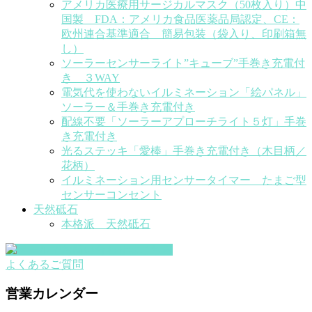
アメリカ医療用サージカルマスク（50枚入り）中
国製 FDA：アメリカ食品医薬品局認定、CE：
欧州連合基準適合 簡易包装（袋入り、印刷箱無
し）
ソーラーセンサーライト”キューブ”手巻き充電付
き ３WAY
電気代を使わないイルミネーション「絵パネル」
ソーラー＆手巻き充電付き
配線不要「ソーラーアプローチライト５灯」手巻
き充電付き
光るステッキ「愛棒」手巻き充電付き（木目柄／
花柄）
イルミネーション用センサータイマー たまご型
センサーコンセント
天然砥石
本格派 天然砥石
よくあるご質問
営業カレンダー