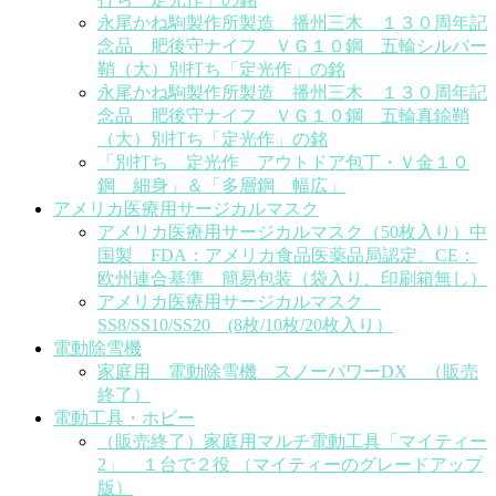
永尾かね駒製作所製造 播州三木 １３０周年記
念品 肥後守ナイフ ＶＧ１０鋼 五輪シルバー
鞘（大）別打ち「定光作」の銘
永尾かね駒製作所製造 播州三木 １３０周年記
念品 肥後守ナイフ ＶＧ１０鋼 五輪真鍮鞘
（大）別打ち「定光作」の銘
「別打ち 定光作 アウトドア包丁・Ｖ金１０
鋼 細身」＆「多層鋼 幅広」
アメリカ医療用サージカルマスク
アメリカ医療用サージカルマスク（50枚入り）中
国製 FDA：アメリカ食品医薬品局認定、CE：
欧州連合基準 簡易包装（袋入り、印刷箱無し）
アメリカ医療用サージカルマスク
SS8/SS10/SS20 (8枚/10枚/20枚入り）
電動除雪機
家庭用 電動除雪機 スノーパワーDX （販売
終了）
電動工具・ホビー
（販売終了）家庭用マルチ電動工具「マイティー
2」 １台で２役 （マイティーのグレードアップ
版）