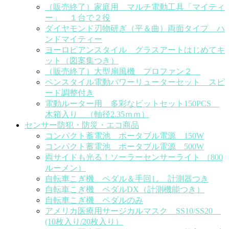
（販売終了）家庭用 マルチ電動工具「マイティ
ー」 １台で２役
ダイヤモンド刃物研ぎ（平＆曲）両面タイプ ハ
ンドマイティー
ヨーロピアンスタイル グラスアートはじめてキ
ット（図案集つき）
（販売終了）大型扇風機 プロファン２
ペンスタイル電動パワーリューターセット スピ
ード調整付き
電動ルーター用 多彩なビットセット150PCS
木箱入り （軸径2.35ｍｍ）
センサー防犯・防災・エコ商品
コンパクト蓄電池 ポータブル電源 150W
コンパクト蓄電池 ポータブル電源 500W
両サイドも光る！ソーラーセンサーライト （800
ルーメン）
自転車こぎ機 ペダル＆手回し 計測器つき
自転車こぎ機 ペダルDX（計測機能つき）
自転車こぎ機 ペダルのみ
アメリカ医療用サージカルマスク SS10/SS20
(10枚入り/20枚入り）