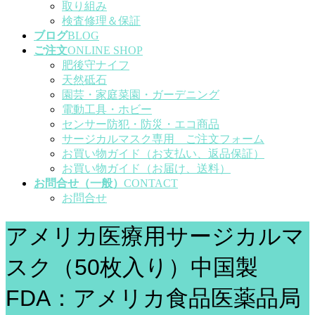
取り組み
検査修理＆保証
ブログ
BLOG
ご注文
ONLINE SHOP
肥後守ナイフ
天然砥石
園芸・家庭菜園・ガーデニング
電動工具・ホビー
センサー防犯・防災・エコ商品
サージカルマスク専用 ご注文フォーム
お買い物ガイド（お支払い、返品保証）
お買い物ガイド（お届け、送料）
お問合せ（一般）
CONTACT
お問合せ
アメリカ医療用サージカルマ
スク（50枚入り）中国製
FDA：アメリカ食品医薬品局