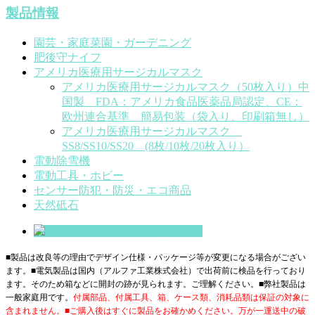
製品情報
園芸・家庭菜園・ガーデニング
肥後守ナイフ
アメリカ医療用サージカルマスク
アメリカ医療用サージカルマスク（50枚入り）中
国製 FDA：アメリカ食品医薬品局認定、CE：
欧州連合基準 簡易包装（袋入り、印刷箱無し）
アメリカ医療用サージカルマスク
SS8/SS10/SS20 (8枚/10枚/20枚入り）
電動除雪機
電動工具・ホビー
センサー防犯・防災・エコ商品
天然砥石
■製品は改良等の理由でデザイン仕様・パッケージ等が変更になる場合がござい
ます。■電気製品は国内（アルファ工業株式会社）で出荷前に検品を行っており
ます。そのため箱などに開封の跡が見られます。ご理解ください。■
弊社製品は
一般家庭用です。
付属部品、付属工具、箱、ケース類、消耗品類は保証の対象に
含まれません。■ご購入後はすぐに製品をお確かめください。万が一運送中の破