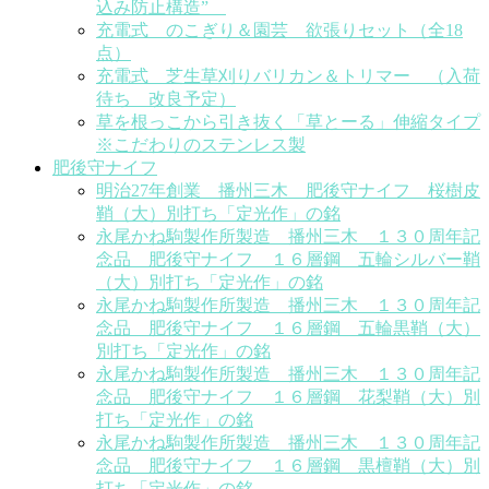
込み防止構造”
充電式 のこぎり＆園芸 欲張りセット（全18
点）
充電式 芝生草刈りバリカン＆トリマー （入荷
待ち 改良予定）
草を根っこから引き抜く「草とーる」伸縮タイプ
※こだわりのステンレス製
肥後守ナイフ
明治27年創業 播州三木 肥後守ナイフ 桜樹皮
鞘（大）別打ち「定光作」の銘
永尾かね駒製作所製造 播州三木 １３０周年記
念品 肥後守ナイフ １６層鋼 五輪シルバー鞘
（大）別打ち「定光作」の銘
永尾かね駒製作所製造 播州三木 １３０周年記
念品 肥後守ナイフ １６層鋼 五輪黒鞘（大）
別打ち「定光作」の銘
永尾かね駒製作所製造 播州三木 １３０周年記
念品 肥後守ナイフ １６層鋼 花梨鞘（大）別
打ち「定光作」の銘
永尾かね駒製作所製造 播州三木 １３０周年記
念品 肥後守ナイフ １６層鋼 黒檀鞘（大）別
打ち「定光作」の銘