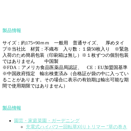
製品情報
サイズ：約175×90ｍｍ 一般用 普通サイズ、 厚めタイ
プ※当社比 材質：不織布 入り数：１袋50枚入り ※緊急
入荷のため簡易包装（印刷箱は無し）※１枚ずつの個別包装
ではありません 中国製
※FDA：アメリカ食品医薬品局認証、 CE：EU加盟国基準
※中国政府指定 輸出検査済み（合格証が袋の中に入ってい
ることがあります。その場合に表示の有効期は輸出可能な期
間で使用期限ではありません）
製品情報
園芸・家庭菜園・ガーデニング
充電式ハイパワー回転草刈りトリマー ”草の巻き