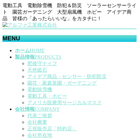
電動工具 電動除雪機 防犯＆防災 ソーラーセンサーライ
ト 園芸ガーデニング 大型扇風機 ホビー アイデア商
品 皆様の「あったらいいな」をカタチに！
MENU
メ
ホーム
HOME
ニ
製品情報
PRODUCTS
ュ
肥後守ナイフ
ー
天然砥石
を
アイデア商品・センサー・防犯防災
飛
園芸・家庭菜園・ガーデニング
ば
電動除雪機
す
電動工具・ホビー
アメリカ医療用サージカルマスク
会社情報
COMPANY
代表ご挨拶
会社概要
正規販売店「特約店」
会社所在地