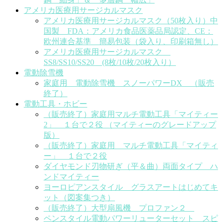
アメリカ医療用サージカルマスク
アメリカ医療用サージカルマスク（50枚入り）中
国製 FDA：アメリカ食品医薬品局認定、CE：
欧州連合基準 簡易包装（袋入り、印刷箱無し）
アメリカ医療用サージカルマスク
SS8/SS10/SS20 (8枚/10枚/20枚入り）
電動除雪機
家庭用 電動除雪機 スノーパワーDX （販売
終了）
電動工具・ホビー
（販売終了）家庭用マルチ電動工具「マイティー
2」 １台で２役 （マイティーのグレードアップ
版）
（販売終了）家庭用 マルチ電動工具「マイティ
ー」 １台で２役
ダイヤモンド刃物研ぎ（平＆曲）両面タイプ ハ
ンドマイティー
ヨーロピアンスタイル グラスアートはじめてキ
ット（図案集つき）
（販売終了）大型扇風機 プロファン２
ペンスタイル電動パワーリューターセット スピ