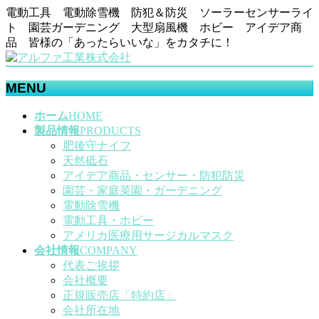
電動工具 電動除雪機 防犯＆防災 ソーラーセンサーライ
ト 園芸ガーデニング 大型扇風機 ホビー アイデア商
品 皆様の「あったらいいな」をカタチに！
MENU
メ
ホーム
HOME
ニ
製品情報
PRODUCTS
ュ
肥後守ナイフ
ー
天然砥石
を
アイデア商品・センサー・防犯防災
飛
園芸・家庭菜園・ガーデニング
ば
電動除雪機
す
電動工具・ホビー
アメリカ医療用サージカルマスク
会社情報
COMPANY
代表ご挨拶
会社概要
正規販売店「特約店」
会社所在地