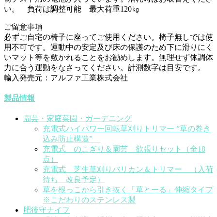
い。 負荷は調整可能 最大荷重120㎏
ご留意事項
必ずご自宅の椅子に座ってご使用ください。椅子無しでは使
用不可です。運動中の安定及び床の保護のため下に滑りにく
いマット等を敷かれることをお勧めします。無理せず体調体
力に合う運動をなさってください。計測数字は目安です。
輸入発売元：アルファ工業株式会社
製品情報
園芸・家庭菜園・ガーデニング
充電式ハイパワー回転草刈りトリマー ”草の巻き
込み防止構造”
充電式 のこぎり＆園芸 欲張りセット（全18
点）
充電式 芝生草刈りバリカン＆トリマー （入荷
待ち 改良予定）
草を根っこから引き抜く「草とーる」伸縮タイプ
※こだわりのステンレス製
肥後守ナイフ