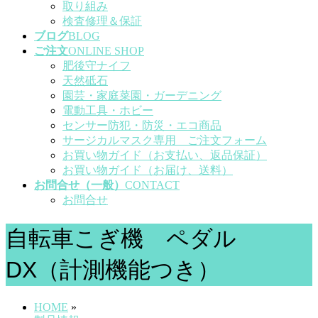
取り組み
検査修理＆保証
ブログ
BLOG
ご注文
ONLINE SHOP
肥後守ナイフ
天然砥石
園芸・家庭菜園・ガーデニング
電動工具・ホビー
センサー防犯・防災・エコ商品
サージカルマスク専用 ご注文フォーム
お買い物ガイド（お支払い、返品保証）
お買い物ガイド（お届け、送料）
お問合せ（一般）
CONTACT
お問合せ
自転車こぎ機 ペダル
DX（計測機能つき）
HOME
»