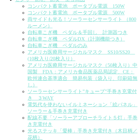
コンパクト蓄電池 ポータブル電源 150W
コンパクト蓄電池 ポータブル電源 500W
両サイドも光る！ソーラーセンサーライト （800
ルーメン）
自転車こぎ機 ペダル＆手回し 計測器つき
自転車こぎ機 ペダルDX（計測機能つき）
自転車こぎ機 ペダルのみ
アメリカ医療用サージカルマスク SS10/SS20
(10枚入り/20枚入り）
アメリカ医療用サージカルマスク（50枚入り）中
国製 FDA：アメリカ食品医薬品局認定、CE：
欧州連合基準適合 簡易包装（袋入り、印刷箱無
し）
ソーラーセンサーライト”キューブ”手巻き充電付
き ３WAY
電気代を使わないイルミネーション「絵パネル」
ソーラー＆手巻き充電付き
配線不要「ソーラーアプローチライト５灯」手巻
き充電付き
光るステッキ「愛棒」手巻き充電付き（木目柄／
花柄）