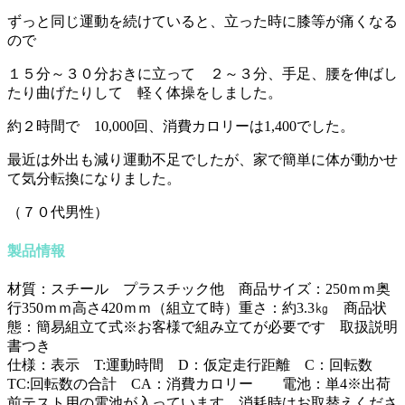
ずっと同じ運動を続けていると、立った時に膝等が痛くなる
ので
１５分～３０分おきに立って ２～３分、手足、腰を伸ばし
たり曲げたりして 軽く体操をしました。
約２時間で 10,000回、消費カロリーは1,400でした。
最近は外出も減り運動不足でしたが、家で簡単に体が動かせ
て気分転換になりました。
（７０代男性）
製品情報
材質：スチール プラスチック他 商品サイズ：250ｍｍ奥
行350ｍｍ高さ420ｍｍ（組立て時）重さ：約3.3㎏ 商品状
態：簡易組立て式※お客様で組み立てが必要です 取扱説明
書つき
仕様：表示 T:運動時間 D：仮定走行距離 C：回転数
TC:回転数の合計 CA：消費カロリー 電池：単4※出荷
前テスト用の電池が入っています。消耗時はお取替えくださ