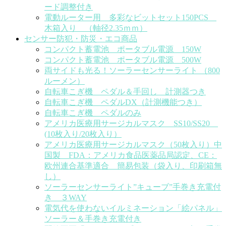
ード調整付き
電動ルーター用 多彩なビットセット150PCS
木箱入り （軸径2.35ｍｍ）
センサー防犯・防災・エコ商品
コンパクト蓄電池 ポータブル電源 150W
コンパクト蓄電池 ポータブル電源 500W
両サイドも光る！ソーラーセンサーライト （800
ルーメン）
自転車こぎ機 ペダル＆手回し 計測器つき
自転車こぎ機 ペダルDX（計測機能つき）
自転車こぎ機 ペダルのみ
アメリカ医療用サージカルマスク SS10/SS20
(10枚入り/20枚入り）
アメリカ医療用サージカルマスク（50枚入り）中
国製 FDA：アメリカ食品医薬品局認定、CE：
欧州連合基準適合 簡易包装（袋入り、印刷箱無
し）
ソーラーセンサーライト”キューブ”手巻き充電付
き ３WAY
電気代を使わないイルミネーション「絵パネル」
ソーラー＆手巻き充電付き