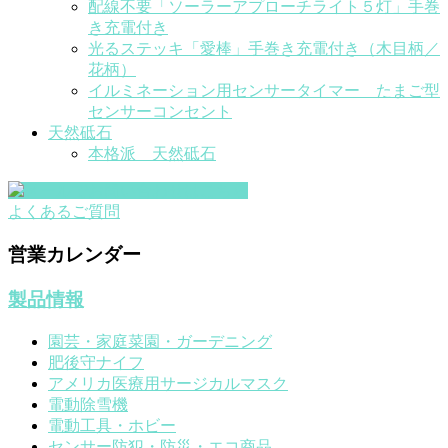
配線不要「ソーラーアプローチライト５灯」手巻
き充電付き
光るステッキ「愛棒」手巻き充電付き（木目柄／
花柄）
イルミネーション用センサータイマー たまご型
センサーコンセント
天然砥石
本格派 天然砥石
よくあるご質問
営業カレンダー
製品情報
園芸・家庭菜園・ガーデニング
肥後守ナイフ
アメリカ医療用サージカルマスク
電動除雪機
電動工具・ホビー
センサー防犯・防災・エコ商品