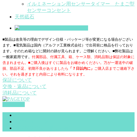
イルミネーション用センサータイマー たまご型
センサーコンセント
天然砥石
■製品は改良等の理由でデザイン仕様・パッケージ等が変更になる場合がござい
ます。■電気製品は国内（アルファ工業株式会社）で出荷前に検品を行っており
ます。そのため箱などに開封の跡が見られます。ご理解ください。■
弊社製品は
一般家庭用です。
付属部品、付属工具、箱、ケース類、消耗品類は保証の対象に
含まれません。■ご購入後はすぐに製品をお確かめください。万が一運送中の破
損、部品不足、初期不良がありましたら
「７日以内に」
ご購入店までご連絡下さ
い。それを過ぎますと内容により有料になります。
保証について
交換・返品について
消耗品について
PAGETOP
サイトマップ
お問合せ（一般）
特定商取引法に基づく表記