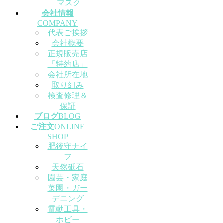
マスク
会社情報
COMPANY
代表ご挨拶
会社概要
正規販売店
「特約店」
会社所在地
取り組み
検査修理＆
保証
ブログ
BLOG
ご注文
ONLINE
SHOP
肥後守ナイ
フ
天然砥石
園芸・家庭
菜園・ガー
デニング
電動工具・
ホビー