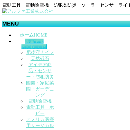
電動工具 電動除雪機 防犯＆防災 ソーラーセンサーライ
MENU
メ
ホーム
HOME
ニ
製品情報
ュ
PRODUCTS
肥後守ナイフ
ー
天然砥石
を
アイデア商
飛
品・センサ
ば
ー・防犯防災
す
園芸・家庭菜
園・ガーデニ
ング
電動除雪機
電動工具・ホ
ビー
アメリカ医療
用サージカル