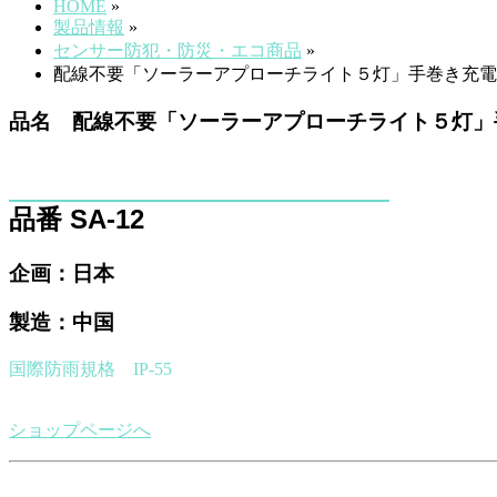
HOME
»
製品情報
»
センサー防犯・防災・エコ商品
»
配線不要「ソーラーアプローチライト５灯」手巻き充電
品名 配線不要「ソーラーアプローチライト５灯」
品番 SA-12
企画：日本
製造：中国
国際防雨規格 IP-55
ショップページへ