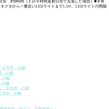
 目安 約8時間（１日６時間直射日光で充電した場合）■手巻
：コネクタから一番近いLEDライトまで1.5ｍ、LEDライトの間隔
「定光作」の銘
作」の銘
」の銘
」の銘
ち「定光作」の銘
定光作」の銘
 簡易包装（袋入り、印刷箱無し）