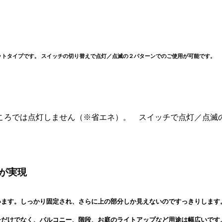
ットタイプです。 スイッチの切り替えで点灯／点滅の２パターンでのご使用が可能です。
ころでは点灯しません（※省エネ）。 スイッチで点灯／点滅
が実現
います。しっかり固定され、さらに上の部分しか見えないのですっきりしま
チだけでなく、バルコニー、階段、お庭のライトアップなど用途は幅広いです