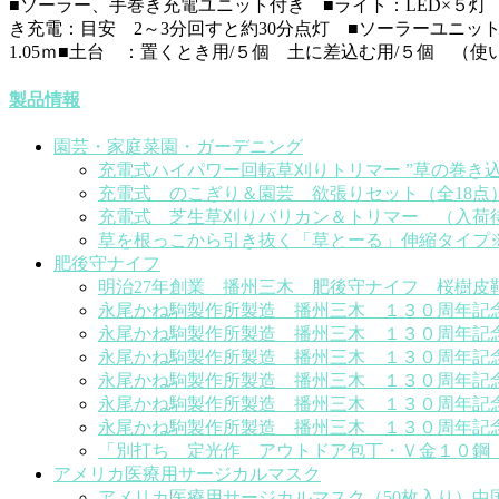
■ソーラー、手巻き充電ユニット付き ■ライト：LED×５灯
き充電：目安 2～3分回すと約30分点灯 ■ソーラーユニット部：
1.05ｍ■土台 ：置くとき用/５個 土に差込む用/５個 （
製品情報
園芸・家庭菜園・ガーデニング
充電式ハイパワー回転草刈りトリマー ”草の巻き
充電式 のこぎり＆園芸 欲張りセット（全18点
充電式 芝生草刈りバリカン＆トリマー （入荷
草を根っこから引き抜く「草とーる」伸縮タイプ
肥後守ナイフ
明治27年創業 播州三木 肥後守ナイフ 桜樹皮
永尾かね駒製作所製造 播州三木 １３０周年記
永尾かね駒製作所製造 播州三木 １３０周年記
永尾かね駒製作所製造 播州三木 １３０周年記
永尾かね駒製作所製造 播州三木 １３０周年記
永尾かね駒製作所製造 播州三木 １３０周年記
永尾かね駒製作所製造 播州三木 １３０周年記
「別打ち 定光作 アウトドア包丁・Ｖ金１０鋼
アメリカ医療用サージカルマスク
アメリカ医療用サージカルマスク（50枚入り）中