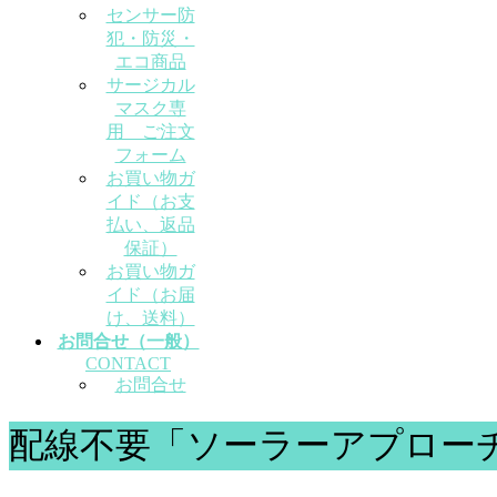
センサー防
犯・防災・
エコ商品
サージカル
マスク専
用 ご注文
フォーム
お買い物ガ
イド（お支
払い、返品
保証）
お買い物ガ
イド（お届
け、送料）
お問合せ（一般）
CONTACT
お問合せ
配線不要「ソーラーアプロー