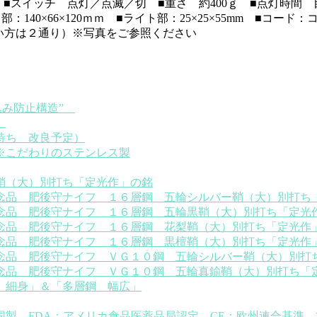
 ■スイッチ 点灯／点滅／切 ■重さ 約400ｇ ■点灯時間
140×66×120ｍｍ ■ライト部：25×25×55mm ■コード
使い方は２通り）※写真をご参照ください
込み防止構造”
）
待ち 改良予定）
※こだわりのステンレス製
鞘（大）別打ち「定光作」の銘
念品 肥後守ナイフ １６層鋼 五輪シルバー鞘（大）別打ち
念品 肥後守ナイフ １６層鋼 五輪黒鞘（大）別打ち「定光
念品 肥後守ナイフ １６層鋼 花梨鞘（大）別打ち「定光作
念品 肥後守ナイフ １６層鋼 黒檀鞘（大）別打ち「定光作
念品 肥後守ナイフ ＶＧ１０鋼 五輪シルバー鞘（大）別打
念品 肥後守ナイフ ＶＧ１０鋼 五輪真鍮鞘（大）別打ち「
 細身」＆「多層鋼 幅広」
国製 FDA：アメリカ食品医薬品局認定、CE：欧州連合基準