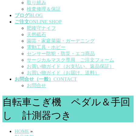
取り組み
検査修理＆保証
ブログ
BLOG
ご注文
ONLINE SHOP
肥後守ナイフ
天然砥石
園芸・家庭菜園・ガーデニング
電動工具・ホビー
センサー防犯・防災・エコ商品
サージカルマスク専用 ご注文フォーム
お買い物ガイド（お支払い、返品保証）
お買い物ガイド（お届け、送料）
お問合せ（一般）
CONTACT
お問合せ
自転車こぎ機 ペダル＆手回
し 計測器つき
HOME
»