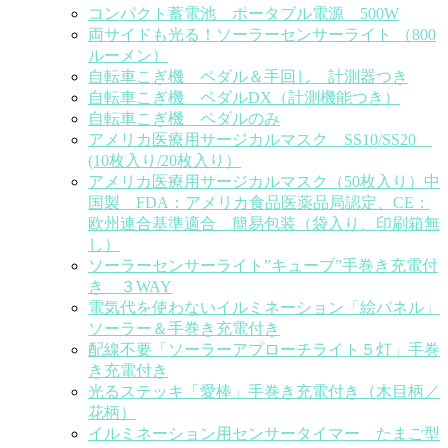
コンパクト蓄電池 ポータブル電源 500W
両サイドも光る！ソーラーセンサーライト （800
ルーメン）
自転車こぎ機 ペダル＆手回し 計測器つき
自転車こぎ機 ペダルDX（計測機能つき）
自転車こぎ機 ペダルのみ
アメリカ医療用サージカルマスク SS10/SS20
(10枚入り/20枚入り）
アメリカ医療用サージカルマスク（50枚入り）中
国製 FDA：アメリカ食品医薬品局認定、CE：
欧州連合基準適合 簡易包装（袋入り、印刷箱無
し）
ソーラーセンサーライト”キューブ”手巻き充電付
き ３WAY
電気代を使わないイルミネーション「絵パネル」
ソーラー＆手巻き充電付き
配線不要「ソーラーアプローチライト５灯」手巻
き充電付き
光るステッキ「愛棒」手巻き充電付き（木目柄／
花柄）
イルミネーション用センサータイマー たまご型