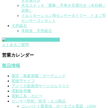
き充電付き
光るステッキ「愛棒」手巻き充電付き（木目柄／
花柄）
イルミネーション用センサータイマー たまご型
センサーコンセント
天然砥石
本格派 天然砥石
よくあるご質問
営業カレンダー
製品情報
園芸・家庭菜園・ガーデニング
肥後守ナイフ
アメリカ医療用サージカルマスク
電動除雪機
電動工具・ホビー
センサー防犯・防災・エコ商品
コンパクト蓄電池 ポータブル電源 150W