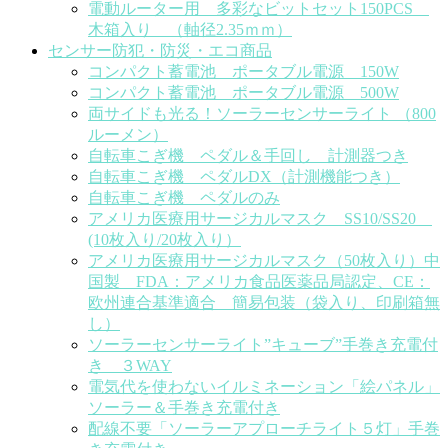
電動ルーター用 多彩なビットセット150PCS
木箱入り （軸径2.35ｍｍ）
センサー防犯・防災・エコ商品
コンパクト蓄電池 ポータブル電源 150W
コンパクト蓄電池 ポータブル電源 500W
両サイドも光る！ソーラーセンサーライト （800
ルーメン）
自転車こぎ機 ペダル＆手回し 計測器つき
自転車こぎ機 ペダルDX（計測機能つき）
自転車こぎ機 ペダルのみ
アメリカ医療用サージカルマスク SS10/SS20
(10枚入り/20枚入り）
アメリカ医療用サージカルマスク（50枚入り）中
国製 FDA：アメリカ食品医薬品局認定、CE：
欧州連合基準適合 簡易包装（袋入り、印刷箱無
し）
ソーラーセンサーライト”キューブ”手巻き充電付
き ３WAY
電気代を使わないイルミネーション「絵パネル」
ソーラー＆手巻き充電付き
配線不要「ソーラーアプローチライト５灯」手巻