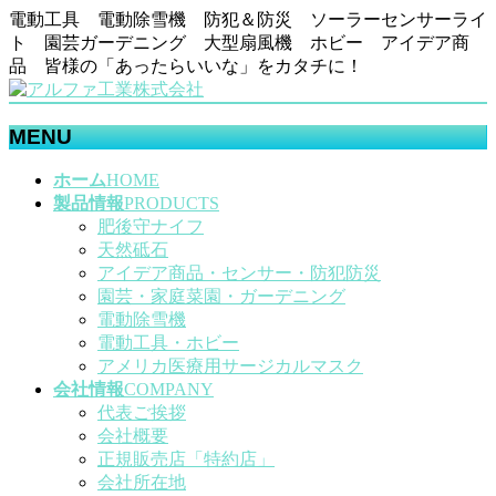
電動工具 電動除雪機 防犯＆防災 ソーラーセンサーライ
ト 園芸ガーデニング 大型扇風機 ホビー アイデア商
品 皆様の「あったらいいな」をカタチに！
MENU
メ
ホーム
HOME
ニ
製品情報
PRODUCTS
ュ
肥後守ナイフ
ー
天然砥石
を
アイデア商品・センサー・防犯防災
飛
園芸・家庭菜園・ガーデニング
ば
電動除雪機
す
電動工具・ホビー
アメリカ医療用サージカルマスク
会社情報
COMPANY
代表ご挨拶
会社概要
正規販売店「特約店」
会社所在地