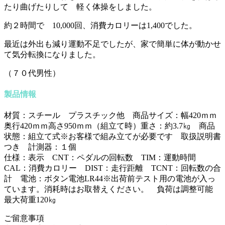
たり曲げたりして 軽く体操をしました。
約２時間で 10,000回、消費カロリーは1,400でした。
最近は外出も減り運動不足でしたが、家で簡単に体が動かせ
て気分転換になりました。
（７０代男性）
製品情報
材質：スチール プラスチック他 商品サイズ：幅420ｍｍ
奥行420ｍｍ高さ950ｍｍ（組立て時）重さ：約3.7㎏ 商品
状態：組立て式※お客様で組み立てが必要です 取扱説明書
つき 計測器：１個
仕様：表示 CNT：ペダルの回転数 TIM：運動時間
CAL：消費カロリー DIST：走行距離 TCNT：回転数の合
計 電池：ボタン電池LR44※出荷前テスト用の電池が入っ
ています。消耗時はお取替えください。 負荷は調整可能
最大荷重120㎏
ご留意事項