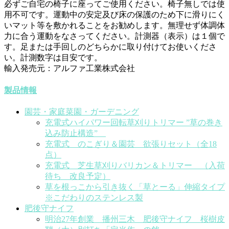
必ずご自宅の椅子に座ってご使用ください。椅子無しでは使
用不可です。運動中の安定及び床の保護のため下に滑りにく
いマット等を敷かれることをお勧めします。無理せず体調体
力に合う運動をなさってください。計測器（表示）は１個で
す。足または手回しのどちらかに取り付けてお使いくださ
い。計測数字は目安です。
輸入発売元：アルファ工業株式会社
製品情報
園芸・家庭菜園・ガーデニング
充電式ハイパワー回転草刈りトリマー ”草の巻き
込み防止構造”
充電式 のこぎり＆園芸 欲張りセット（全18
点）
充電式 芝生草刈りバリカン＆トリマー （入荷
待ち 改良予定）
草を根っこから引き抜く「草とーる」伸縮タイプ
※こだわりのステンレス製
肥後守ナイフ
明治27年創業 播州三木 肥後守ナイフ 桜樹皮