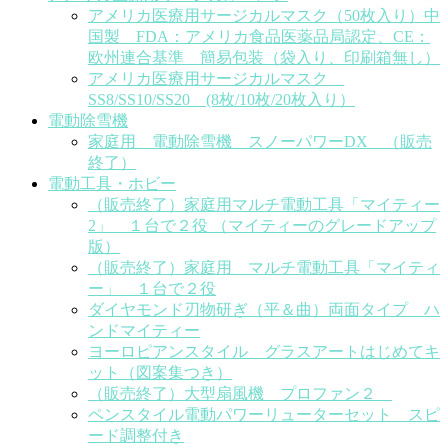
アメリカ医療用サージカルマスク（50枚入り）中
国製 FDA：アメリカ食品医薬品局認定、CE：
欧州連合基準 簡易包装（袋入り、印刷箱無し）
アメリカ医療用サージカルマスク
SS8/SS10/SS20 (8枚/10枚/20枚入り）
電動除雪機
家庭用 電動除雪機 スノーパワーDX （販売
終了）
電動工具・ホビー
（販売終了）家庭用マルチ電動工具「マイティー
2」 １台で２役 （マイティーのグレードアップ
版）
（販売終了）家庭用 マルチ電動工具「マイティ
ー」 １台で２役
ダイヤモンド刃物研ぎ（平＆曲）両面タイプ ハ
ンドマイティー
ヨーロピアンスタイル グラスアートはじめてキ
ット（図案集つき）
（販売終了）大型扇風機 プロファン２
ペンスタイル電動パワーリューターセット スピ
ード調整付き