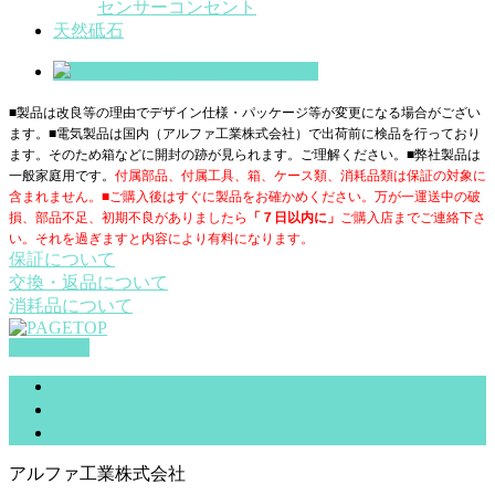
センサーコンセント
天然砥石
■製品は改良等の理由でデザイン仕様・パッケージ等が変更になる場合がござい
ます。■電気製品は国内（アルファ工業株式会社）で出荷前に検品を行っており
ます。そのため箱などに開封の跡が見られます。ご理解ください。■
弊社製品は
一般家庭用です。
付属部品、付属工具、箱、ケース類、消耗品類は保証の対象に
含まれません。■ご購入後はすぐに製品をお確かめください。万が一運送中の破
損、部品不足、初期不良がありましたら
「７日以内に」
ご購入店までご連絡下さ
い。それを過ぎますと内容により有料になります。
保証について
交換・返品について
消耗品について
PAGETOP
サイトマップ
お問合せ（一般）
特定商取引法に基づく表記
アルファ工業株式会社