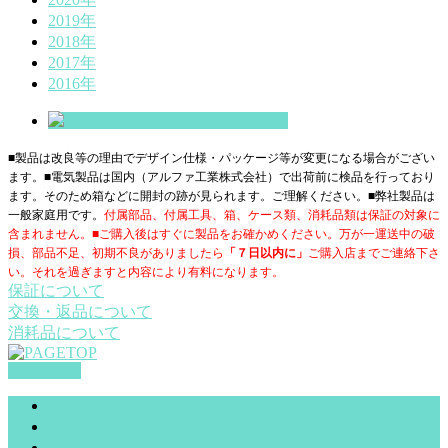
2019年
2018年
2017年
2016年
■製品は改良等の理由でデザイン仕様・パッケージ等が変更になる場合がござい
ます。■電気製品は国内（アルファ工業株式会社）で出荷前に検品を行っており
ます。そのため箱などに開封の跡が見られます。ご理解ください。■
弊社製品は
一般家庭用です。
付属部品、付属工具、箱、ケース類、消耗品類は保証の対象に
含まれません。■ご購入後はすぐに製品をお確かめください。万が一運送中の破
損、部品不足、初期不良がありましたら
「７日以内に」
ご購入店までご連絡下さ
い。それを過ぎますと内容により有料になります。
保証について
交換・返品について
消耗品について
PAGETOP
サイトマップ
お問合せ（一般）
特定商取引法に基づく表記