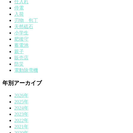
仕入れ
停電
入荷
刃物 包丁
天然砥石
小学生
肥後守
蓄電池
親子
販売店
防災
電動除雪機
年別アーカイブ
2026年
2025年
2024年
2023年
2022年
2021年
2020年