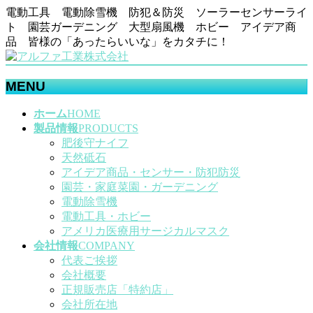
電動工具 電動除雪機 防犯＆防災 ソーラーセンサーライ
ト 園芸ガーデニング 大型扇風機 ホビー アイデア商
品 皆様の「あったらいいな」をカタチに！
MENU
メ
ホーム
HOME
ニ
製品情報
PRODUCTS
ュ
肥後守ナイフ
ー
天然砥石
を
アイデア商品・センサー・防犯防災
飛
園芸・家庭菜園・ガーデニング
ば
電動除雪機
す
電動工具・ホビー
アメリカ医療用サージカルマスク
会社情報
COMPANY
代表ご挨拶
会社概要
正規販売店「特約店」
会社所在地