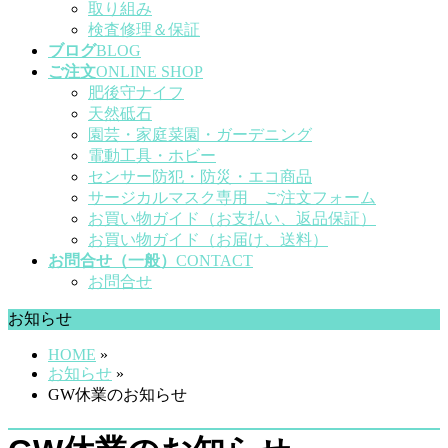
取り組み
検査修理＆保証
ブログ
BLOG
ご注文
ONLINE SHOP
肥後守ナイフ
天然砥石
園芸・家庭菜園・ガーデニング
電動工具・ホビー
センサー防犯・防災・エコ商品
サージカルマスク専用 ご注文フォーム
お買い物ガイド（お支払い、返品保証）
お買い物ガイド（お届け、送料）
お問合せ（一般）
CONTACT
お問合せ
お知らせ
HOME
»
お知らせ
»
GW休業のお知らせ