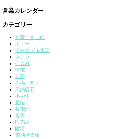
営業カレンダー
カテゴリー
お家で楽しむ
ホビー
ポータブル電源
マスク
仕入れ
停電
入荷
刃物 包丁
天然砥石
小学生
肥後守
蓄電池
親子
販売店
防災
電動除雪機