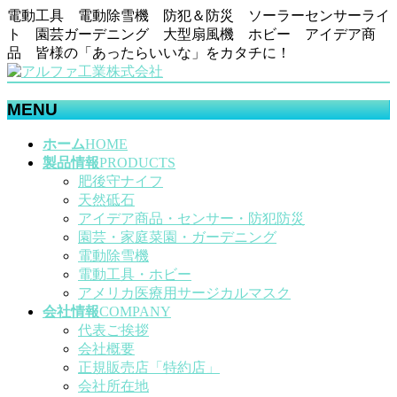
電動工具 電動除雪機 防犯＆防災 ソーラーセンサーライ
ト 園芸ガーデニング 大型扇風機 ホビー アイデア商
品 皆様の「あったらいいな」をカタチに！
MENU
メ
ホーム
HOME
ニ
製品情報
PRODUCTS
ュ
肥後守ナイフ
ー
天然砥石
を
アイデア商品・センサー・防犯防災
飛
園芸・家庭菜園・ガーデニング
ば
電動除雪機
す
電動工具・ホビー
アメリカ医療用サージカルマスク
会社情報
COMPANY
代表ご挨拶
会社概要
正規販売店「特約店」
会社所在地