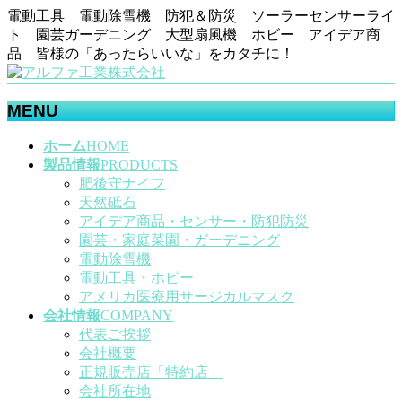
電動工具 電動除雪機 防犯＆防災 ソーラーセンサーライ
ト 園芸ガーデニング 大型扇風機 ホビー アイデア商
品 皆様の「あったらいいな」をカタチに！
MENU
メ
ホーム
HOME
ニ
製品情報
PRODUCTS
ュ
肥後守ナイフ
ー
天然砥石
を
アイデア商品・センサー・防犯防災
飛
園芸・家庭菜園・ガーデニング
ば
電動除雪機
す
電動工具・ホビー
アメリカ医療用サージカルマスク
会社情報
COMPANY
代表ご挨拶
会社概要
正規販売店「特約店」
会社所在地