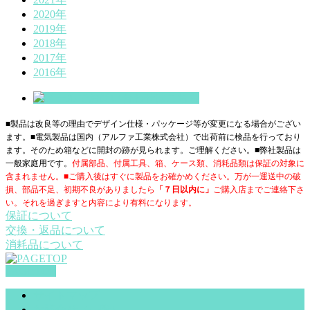
2020年
2019年
2018年
2017年
2016年
■製品は改良等の理由でデザイン仕様・パッケージ等が変更になる場合がござい
ます。■電気製品は国内（アルファ工業株式会社）で出荷前に検品を行っており
ます。そのため箱などに開封の跡が見られます。ご理解ください。■
弊社製品は
一般家庭用です。
付属部品、付属工具、箱、ケース類、消耗品類は保証の対象に
含まれません。■ご購入後はすぐに製品をお確かめください。万が一運送中の破
損、部品不足、初期不良がありましたら
「７日以内に」
ご購入店までご連絡下さ
い。それを過ぎますと内容により有料になります。
保証について
交換・返品について
消耗品について
PAGETOP
サイトマップ
お問合せ（一般）