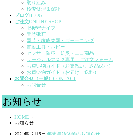
取り組み
検査修理＆保証
ブログ
BLOG
ご注文
ONLINE SHOP
肥後守ナイフ
天然砥石
園芸・家庭菜園・ガーデニング
電動工具・ホビー
センサー防犯・防災・エコ商品
サージカルマスク専用 ご注文フォーム
お買い物ガイド（お支払い、返品保証）
お買い物ガイド（お届け、送料）
お問合せ（一般）
CONTACT
お問合せ
お知らせ
HOME
»
お知らせ
2021年12月6日
年末年始休業のお知らせ