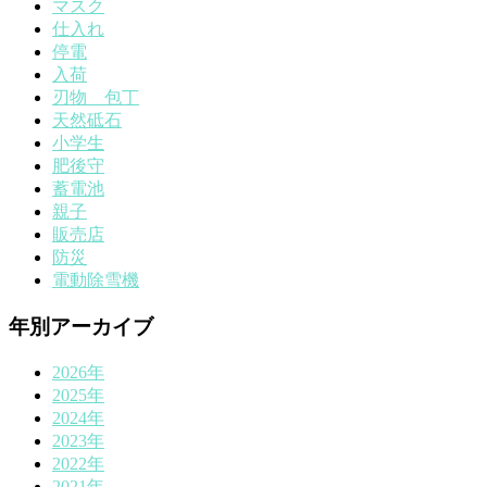
マスク
仕入れ
停電
入荷
刃物 包丁
天然砥石
小学生
肥後守
蓄電池
親子
販売店
防災
電動除雪機
年別アーカイブ
2026年
2025年
2024年
2023年
2022年
2021年