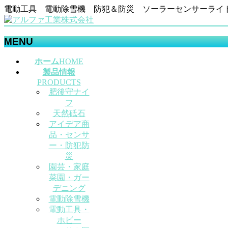
電動工具 電動除雪機 防犯＆防災 ソーラーセンサーライ
MENU
メ
ホーム
HOME
ニ
製品情報
ュ
PRODUCTS
肥後守ナイ
ー
フ
を
天然砥石
飛
アイデア商
ば
品・センサ
す
ー・防犯防
災
園芸・家庭
菜園・ガー
デニング
電動除雪機
電動工具・
ホビー