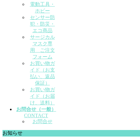
電動工具・
ホビー
センサー防
犯・防災・
エコ商品
サージカル
マスク専
用 ご注文
フォーム
お買い物ガ
イド（お支
払い、返品
保証）
お買い物ガ
イド（お届
け、送料）
お問合せ（一般）
CONTACT
お問合せ
お知らせ