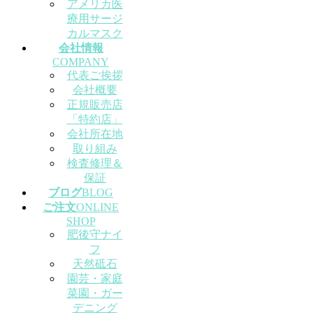
アメリカ医
療用サージ
カルマスク
会社情報
COMPANY
代表ご挨拶
会社概要
正規販売店
「特約店」
会社所在地
取り組み
検査修理＆
保証
ブログ
BLOG
ご注文
ONLINE
SHOP
肥後守ナイ
フ
天然砥石
園芸・家庭
菜園・ガー
デニング