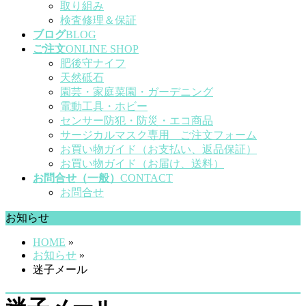
取り組み
検査修理＆保証
ブログ
BLOG
ご注文
ONLINE SHOP
肥後守ナイフ
天然砥石
園芸・家庭菜園・ガーデニング
電動工具・ホビー
センサー防犯・防災・エコ商品
サージカルマスク専用 ご注文フォーム
お買い物ガイド（お支払い、返品保証）
お買い物ガイド（お届け、送料）
お問合せ（一般）
CONTACT
お問合せ
お知らせ
HOME
»
お知らせ
»
迷子メール