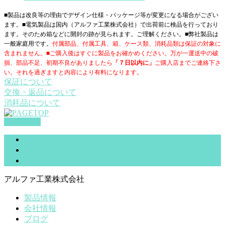
■製品は改良等の理由でデザイン仕様・パッケージ等が変更になる場合がござい
ます。■電気製品は国内（アルファ工業株式会社）で出荷前に検品を行っており
ます。そのため箱などに開封の跡が見られます。ご理解ください。■
弊社製品は
一般家庭用です。
付属部品、付属工具、箱、ケース類、消耗品類は保証の対象に
含まれません。■ご購入後はすぐに製品をお確かめください。万が一運送中の破
損、部品不足、初期不良がありましたら
「７日以内に」
ご購入店までご連絡下さ
い。それを過ぎますと内容により有料になります。
保証について
交換・返品について
消耗品について
PAGETOP
サイトマップ
お問合せ（一般）
特定商取引法に基づく表記
アルファ工業株式会社
製品情報
会社情報
ブログ