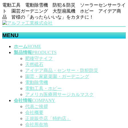
電動工具 電動除雪機 防犯＆防災 ソーラーセンサーライ
ト 園芸ガーデニング 大型扇風機 ホビー アイデア商
品 皆様の「あったらいいな」をカタチに！
MENU
メ
ホーム
HOME
ニ
製品情報
PRODUCTS
ュ
肥後守ナイフ
ー
天然砥石
を
アイデア商品・センサー・防犯防災
飛
園芸・家庭菜園・ガーデニング
ば
電動除雪機
す
電動工具・ホビー
アメリカ医療用サージカルマスク
会社情報
COMPANY
代表ご挨拶
会社概要
正規販売店「特約店」
会社所在地