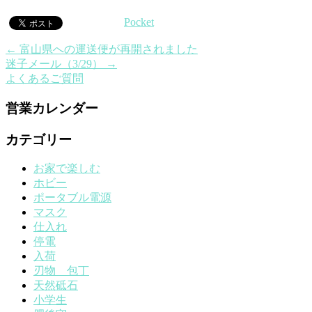
Pocket
←
富山県への運送便が再開されました
迷子メール（3/29）
→
よくあるご質問
営業カレンダー
カテゴリー
お家で楽しむ
ホビー
ポータブル電源
マスク
仕入れ
停電
入荷
刃物 包丁
天然砥石
小学生