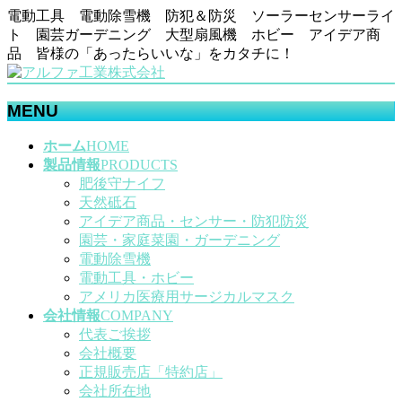
電動工具 電動除雪機 防犯＆防災 ソーラーセンサーライ
ト 園芸ガーデニング 大型扇風機 ホビー アイデア商
品 皆様の「あったらいいな」をカタチに！
MENU
メ
ホーム
HOME
ニ
製品情報
PRODUCTS
ュ
肥後守ナイフ
ー
天然砥石
を
アイデア商品・センサー・防犯防災
飛
園芸・家庭菜園・ガーデニング
ば
電動除雪機
す
電動工具・ホビー
アメリカ医療用サージカルマスク
会社情報
COMPANY
代表ご挨拶
会社概要
正規販売店「特約店」
会社所在地