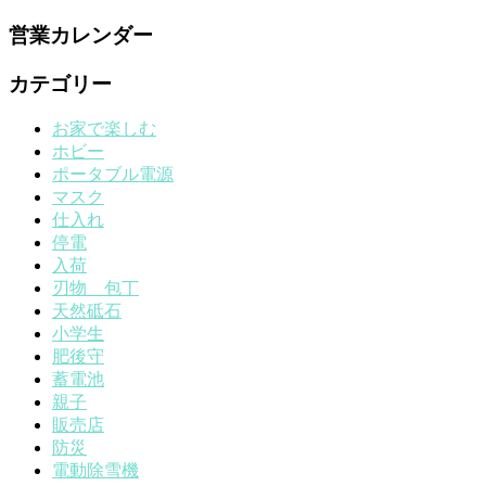
営業カレンダー
カテゴリー
お家で楽しむ
ホビー
ポータブル電源
マスク
仕入れ
停電
入荷
刃物 包丁
天然砥石
小学生
肥後守
蓄電池
親子
販売店
防災
電動除雪機