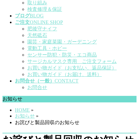
取り組み
検査修理＆保証
ブログ
BLOG
ご注文
ONLINE SHOP
肥後守ナイフ
天然砥石
園芸・家庭菜園・ガーデニング
電動工具・ホビー
センサー防犯・防災・エコ商品
サージカルマスク専用 ご注文フォーム
お買い物ガイド（お支払い、返品保証）
お買い物ガイド（お届け、送料）
お問合せ（一般）
CONTACT
お問合せ
お知らせ
HOME
»
お知らせ
»
お詫びと製品回収のお知らせ