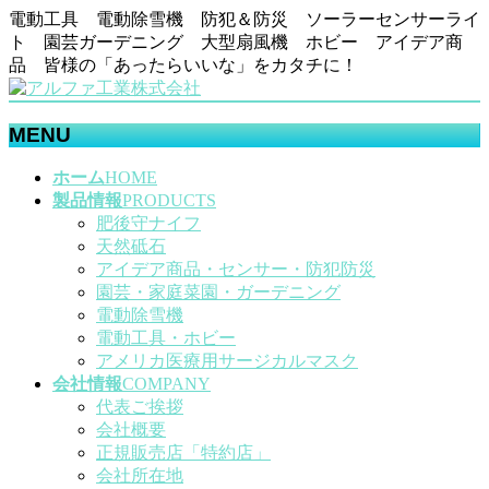
電動工具 電動除雪機 防犯＆防災 ソーラーセンサーライ
ト 園芸ガーデニング 大型扇風機 ホビー アイデア商
品 皆様の「あったらいいな」をカタチに！
MENU
メ
ホーム
HOME
ニ
製品情報
PRODUCTS
ュ
肥後守ナイフ
ー
天然砥石
を
アイデア商品・センサー・防犯防災
飛
園芸・家庭菜園・ガーデニング
ば
電動除雪機
す
電動工具・ホビー
アメリカ医療用サージカルマスク
会社情報
COMPANY
代表ご挨拶
会社概要
正規販売店「特約店」
会社所在地