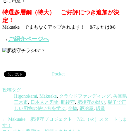
もご用意！
特選多層鋼（特大） ご好評につき追加が決
定！
Makuake でまもなくアップされます！ 8/7または8/8
→
ご紹介ページへ
Pocket
投稿タグ
Higonokami
,
Makuake
,
クラウドファンディング
,
兵庫県
三木市
,
日本人と刃物
,
肥後守
,
肥後守の歴史
,
親子で正
しい刃物の使い方を学ぶ
,
金物
,
鍛冶屋
,
鍛造
←
Makuake 肥後守プロジェクト 7/21（火）スタートしま
す！