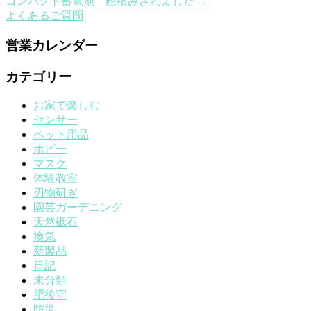
コンパクト蓄電池 船積みされました
→
よくあるご質問
営業カレンダー
カテゴリー
お家で楽しむ
センサー
ペット用品
ホビー
マスク
体験教室
刃物研ぎ
園芸ガーデニング
天然砥石
換気
新製品
日記
未分類
肥後守
防災