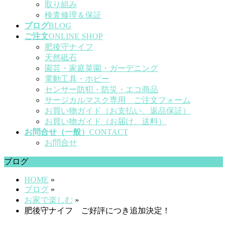
取り組み
検査修理＆保証
ブログ
BLOG
ご注文
ONLINE SHOP
肥後守ナイフ
天然砥石
園芸・家庭菜園・ガーデニング
電動工具・ホビー
センサー防犯・防災・エコ商品
サージカルマスク専用 ご注文フォーム
お買い物ガイド（お支払い、返品保証）
お買い物ガイド（お届け、送料）
お問合せ（一般）
CONTACT
お問合せ
ブログ
HOME
»
ブログ
»
お家で楽しむ
»
肥後守ナイフ ご好評につき追加決定！