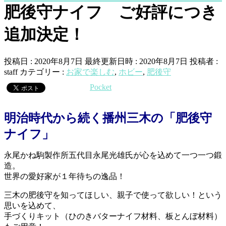
肥後守ナイフ ご好評につき
追加決定！
投稿日 : 2020年8月7日
最終更新日時 : 2020年8月7日
投稿者 :
staff
カテゴリー :
お家で楽しむ
,
ホビー
,
肥後守
Pocket
明治時代から続く播州三木の「肥後守
ナイフ」
永尾かね駒製作所五代目永尾光雄氏が心を込めて一つ一つ鍛
造。
世界の愛好家が１年待ちの逸品！
三木の肥後守を知ってほしい、親子で使って欲しい！という
思いを込めて、
手づくりキット（ひのきバターナイフ材料、板とんぼ材料）