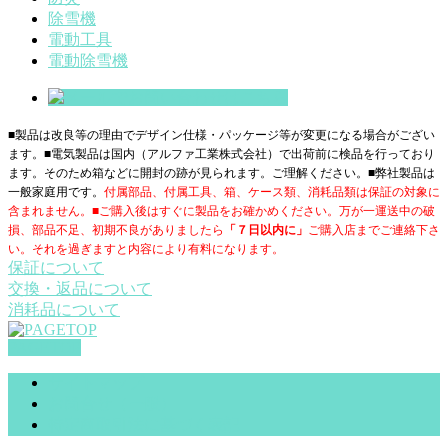
除雪機
電動工具
電動除雪機
■製品は改良等の理由でデザイン仕様・パッケージ等が変更になる場合がござい
ます。■電気製品は国内（アルファ工業株式会社）で出荷前に検品を行っており
ます。そのため箱などに開封の跡が見られます。ご理解ください。■
弊社製品は
一般家庭用です。
付属部品、付属工具、箱、ケース類、消耗品類は保証の対象に
含まれません。■ご購入後はすぐに製品をお確かめください。万が一運送中の破
損、部品不足、初期不良がありましたら
「７日以内に」
ご購入店までご連絡下さ
い。それを過ぎますと内容により有料になります。
保証について
交換・返品について
消耗品について
PAGETOP
サイトマップ
お問合せ（一般）
特定商取引法に基づく表記