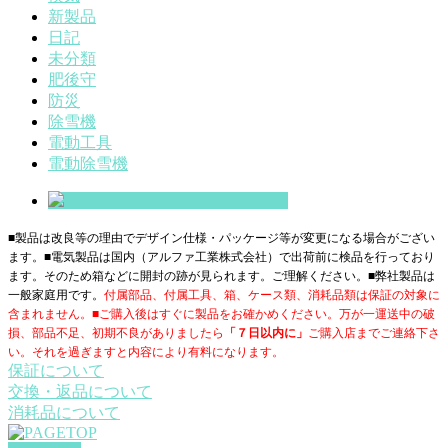
新製品
日記
未分類
肥後守
防災
除雪機
電動工具
電動除雪機
■製品は改良等の理由でデザイン仕様・パッケージ等が変更になる場合がござい
ます。■電気製品は国内（アルファ工業株式会社）で出荷前に検品を行っており
ます。そのため箱などに開封の跡が見られます。ご理解ください。■
弊社製品は
一般家庭用です。
付属部品、付属工具、箱、ケース類、消耗品類は保証の対象に
含まれません。■ご購入後はすぐに製品をお確かめください。万が一運送中の破
損、部品不足、初期不良がありましたら
「７日以内に」
ご購入店までご連絡下さ
い。それを過ぎますと内容により有料になります。
保証について
交換・返品について
消耗品について