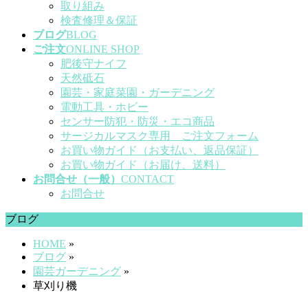
取り組み
検査修理＆保証
ブログ
BLOG
ご注文
ONLINE SHOP
肥後守ナイフ
天然砥石
園芸・家庭菜園・ガーデニング
電動工具・ホビー
センサー防犯・防災・エコ商品
サージカルマスク専用 ご注文フォーム
お買い物ガイド（お支払い、返品保証）
お買い物ガイド（お届け、送料）
お問合せ（一般）
CONTACT
お問合せ
ブログ
HOME
»
ブログ
»
園芸ガーデニング
»
草刈り機