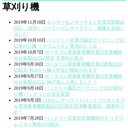
草刈り機
2019年11月18日
センサー
センサーライト
充電式
新製品
日記
（新型）ソーラーセンサーライト 画像を追加し
ました
2019年10月10日
バッテリー
充電式
園芸ガーデニング
日
記
草刈り機
リチウムイオン電池のしくみ
2019年10月7日
ポータブル電源蓄電機
充電式
充電機能
付き
新製品
日記
防災
充電中の表示
2019年9月30日
ポータブル電源蓄電機
充電式
新製品
日
記
防災
明日から輸入申告が開始されます
2019年9月27日
ポータブル電源蓄電機
充電式
充電機能
付き
新製品
日記
神戸港に入港しました！
2019年9月18日
バッテリー
園芸ガーデニング
日記
草刈
り機
バッテリーの安全装置
2019年9月3日
LED
センサーライト
バッテリー
ポータブ
ル電源蓄電機
新製品
日記
高圧洗浄機
新製品 開発中で
す！
2019年7月29日
バッテリー
充電式
充電機能付き
リチウ
ムイオン電池の仕組み