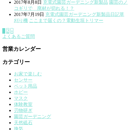
2017年8月8日
充電式
園芸ガーデニング
新製品
園芸のノ
コギリで 廃材が切れる！？
2017年7月19日
充電式
園芸ガーデニング
新製品
日記
草
刈り機
ここまで届くの？電動生垣トリマー
1
2
»
よくあるご質問
営業カレンダー
カテゴリー
お家で楽しむ
センサー
ペット用品
ホビー
マスク
体験教室
刃物研ぎ
園芸ガーデニング
天然砥石
換気