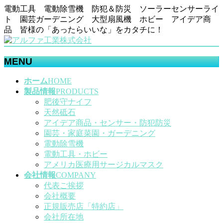
電動工具 電動除雪機 防犯＆防災 ソーラーセンサーライ
ト 園芸ガーデニング 大型扇風機 ホビー アイデア商
品 皆様の「あったらいいな」をカタチに！
MENU
メ
ホーム
HOME
ニ
製品情報
PRODUCTS
ュ
肥後守ナイフ
ー
天然砥石
を
アイデア商品・センサー・防犯防災
飛
園芸・家庭菜園・ガーデニング
ば
電動除雪機
す
電動工具・ホビー
アメリカ医療用サージカルマスク
会社情報
COMPANY
代表ご挨拶
会社概要
正規販売店「特約店」
会社所在地