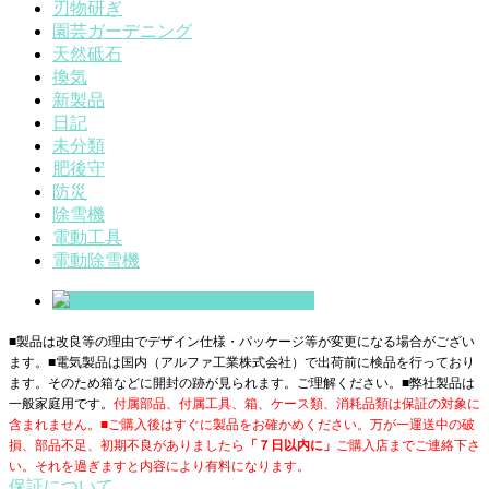
刃物研ぎ
園芸ガーデニング
天然砥石
換気
新製品
日記
未分類
肥後守
防災
除雪機
電動工具
電動除雪機
■製品は改良等の理由でデザイン仕様・パッケージ等が変更になる場合がござい
ます。■電気製品は国内（アルファ工業株式会社）で出荷前に検品を行っており
ます。そのため箱などに開封の跡が見られます。ご理解ください。■
弊社製品は
一般家庭用です。
付属部品、付属工具、箱、ケース類、消耗品類は保証の対象に
含まれません。■ご購入後はすぐに製品をお確かめください。万が一運送中の破
損、部品不足、初期不良がありましたら
「７日以内に」
ご購入店までご連絡下さ
い。それを過ぎますと内容により有料になります。
保証について