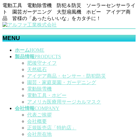
電動工具 電動除雪機 防犯＆防災 ソーラーセンサーライ
ト 園芸ガーデニング 大型扇風機 ホビー アイデア商
品 皆様の「あったらいいな」をカタチに！
MENU
メ
ホーム
HOME
ニ
製品情報
PRODUCTS
ュ
肥後守ナイフ
ー
天然砥石
を
アイデア商品・センサー・防犯防災
飛
園芸・家庭菜園・ガーデニング
ば
電動除雪機
す
電動工具・ホビー
アメリカ医療用サージカルマスク
会社情報
COMPANY
代表ご挨拶
会社概要
正規販売店「特約店」
会社所在地