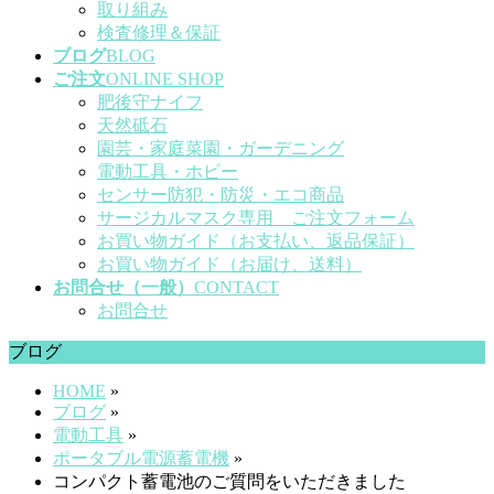
取り組み
検査修理＆保証
ブログ
BLOG
ご注文
ONLINE SHOP
肥後守ナイフ
天然砥石
園芸・家庭菜園・ガーデニング
電動工具・ホビー
センサー防犯・防災・エコ商品
サージカルマスク専用 ご注文フォーム
お買い物ガイド（お支払い、返品保証）
お買い物ガイド（お届け、送料）
お問合せ（一般）
CONTACT
お問合せ
ブログ
HOME
»
ブログ
»
電動工具
»
ポータブル電源蓄電機
»
コンパクト蓄電池のご質問をいただきました