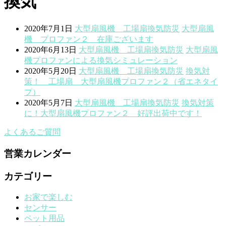
換気
2020年7月1日
大型扇風機 工場扇
換気
防災
大型扇風
機 プロファン２ 在庫ございます
2020年6月13日
大型扇風機 工場扇
換気
防災
大型扇風
機プロファンによる換気シミュレーション
2020年5月20日
大型扇風機 工場扇
換気
防災
換気対
策！ 工場扇 大型扇風機プロファン２（省エネタイ
プ）
2020年5月7日
大型扇風機 工場扇
換気
防災
換気対策
に！大型扇風機プロファン２ 好評出荷中です！
よくあるご質問
営業カレンダー
カテゴリー
お家で楽しむ
センサー
ペット用品