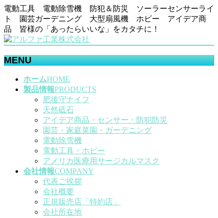
電動工具 電動除雪機 防犯＆防災 ソーラーセンサーライ
ト 園芸ガーデニング 大型扇風機 ホビー アイデア商
品 皆様の「あったらいいな」をカタチに！
MENU
メ
ホーム
HOME
ニ
製品情報
PRODUCTS
ュ
肥後守ナイフ
ー
天然砥石
を
アイデア商品・センサー・防犯防災
飛
園芸・家庭菜園・ガーデニング
ば
電動除雪機
す
電動工具・ホビー
アメリカ医療用サージカルマスク
会社情報
COMPANY
代表ご挨拶
会社概要
正規販売店「特約店」
会社所在地