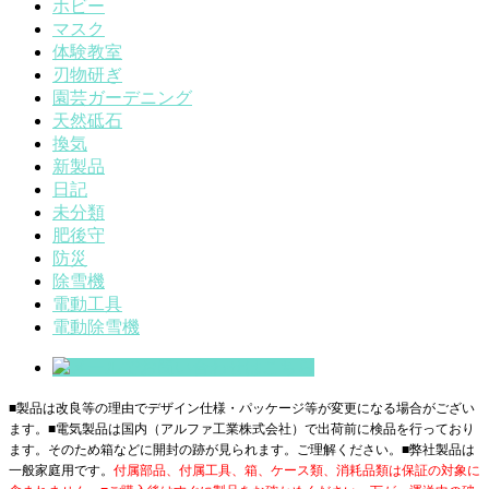
ホビー
マスク
体験教室
刃物研ぎ
園芸ガーデニング
天然砥石
換気
新製品
日記
未分類
肥後守
防災
除雪機
電動工具
電動除雪機
■製品は改良等の理由でデザイン仕様・パッケージ等が変更になる場合がござい
ます。■電気製品は国内（アルファ工業株式会社）で出荷前に検品を行っており
ます。そのため箱などに開封の跡が見られます。ご理解ください。■
弊社製品は
一般家庭用です。
付属部品、付属工具、箱、ケース類、消耗品類は保証の対象に