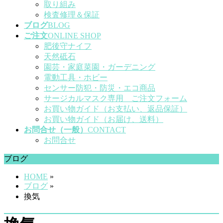
取り組み
検査修理＆保証
ブログ
BLOG
ご注文
ONLINE SHOP
肥後守ナイフ
天然砥石
園芸・家庭菜園・ガーデニング
電動工具・ホビー
センサー防犯・防災・エコ商品
サージカルマスク専用 ご注文フォーム
お買い物ガイド（お支払い、返品保証）
お買い物ガイド（お届け、送料）
お問合せ（一般）
CONTACT
お問合せ
ブログ
HOME
»
ブログ
»
換気