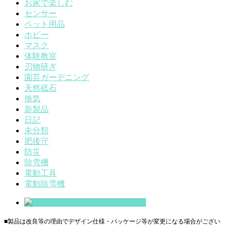
お家で楽しむ
センサー
ペット用品
ホビー
マスク
体験教室
刃物研ぎ
園芸ガーデニング
天然砥石
換気
新製品
日記
未分類
肥後守
防災
除雪機
電動工具
電動除雪機
■製品は改良等の理由でデザイン仕様・パッケージ等が変更になる場合がござい