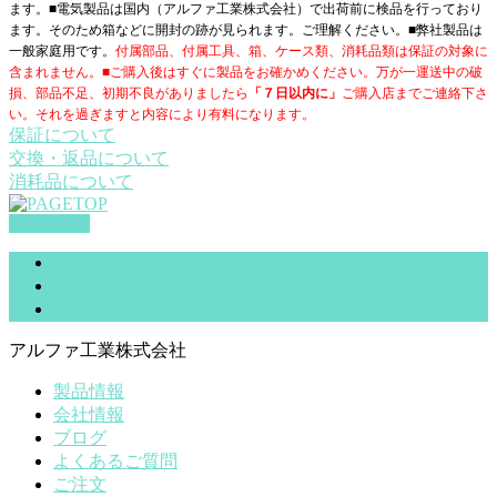
ます。■電気製品は国内（アルファ工業株式会社）で出荷前に検品を行っており
ます。そのため箱などに開封の跡が見られます。ご理解ください。■
弊社製品は
一般家庭用です。
付属部品、付属工具、箱、ケース類、消耗品類は保証の対象に
含まれません。■ご購入後はすぐに製品をお確かめください。万が一運送中の破
損、部品不足、初期不良がありましたら
「７日以内に」
ご購入店までご連絡下さ
い。それを過ぎますと内容により有料になります。
保証について
交換・返品について
消耗品について
PAGETOP
サイトマップ
お問合せ（一般）
特定商取引法に基づく表記
アルファ工業株式会社
製品情報
会社情報
ブログ
よくあるご質問
ご注文