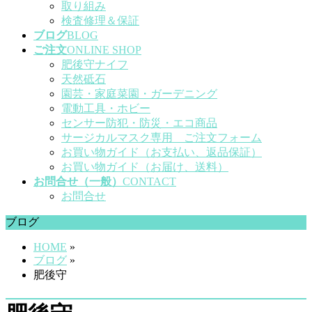
取り組み
検査修理＆保証
ブログ
BLOG
ご注文
ONLINE SHOP
肥後守ナイフ
天然砥石
園芸・家庭菜園・ガーデニング
電動工具・ホビー
センサー防犯・防災・エコ商品
サージカルマスク専用 ご注文フォーム
お買い物ガイド（お支払い、返品保証）
お買い物ガイド（お届け、送料）
お問合せ（一般）
CONTACT
お問合せ
ブログ
HOME
»
ブログ
»
肥後守