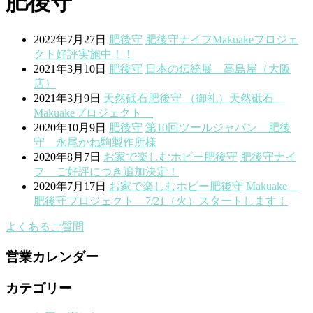
肥後守
2022年7月27日
肥後守
肥後守ナイフMakuakeプロジェ
クト好評実施中！！
2021年3月10日
肥後守
日本の伝統展 高島屋（大阪
店）
2021年3月9日
天然砥石
肥後守
（御礼）天然砥石
Makuakeプロジェクト
2020年10月9日
肥後守
第10回ツールジャパン 肥後
守 永尾かね駒製作所様
2020年8月7日
お家で楽しむ
ホビー
肥後守
肥後守ナイ
フ ご好評につき追加決定！
2020年7月17日
お家で楽しむ
ホビー
肥後守
Makuake
肥後守プロジェクト 7/21（火）スタートします！
よくあるご質問
営業カレンダー
カテゴリー