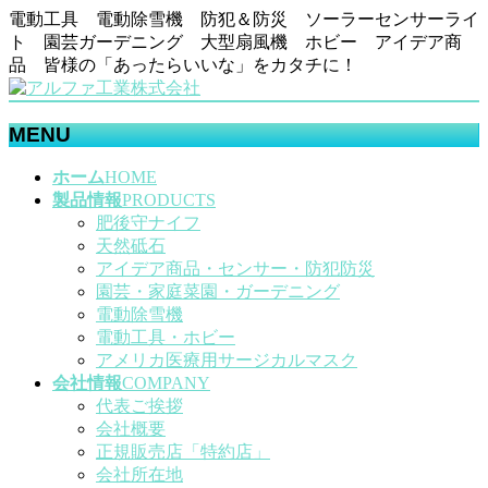
電動工具 電動除雪機 防犯＆防災 ソーラーセンサーライ
ト 園芸ガーデニング 大型扇風機 ホビー アイデア商
品 皆様の「あったらいいな」をカタチに！
MENU
メ
ホーム
HOME
ニ
製品情報
PRODUCTS
ュ
肥後守ナイフ
ー
天然砥石
を
アイデア商品・センサー・防犯防災
飛
園芸・家庭菜園・ガーデニング
ば
電動除雪機
す
電動工具・ホビー
アメリカ医療用サージカルマスク
会社情報
COMPANY
代表ご挨拶
会社概要
正規販売店「特約店」
会社所在地