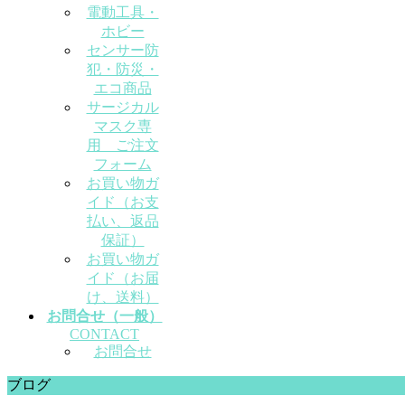
電動工具・
ホビー
センサー防
犯・防災・
エコ商品
サージカル
マスク専
用 ご注文
フォーム
お買い物ガ
イド（お支
払い、返品
保証）
お買い物ガ
イド（お届
け、送料）
お問合せ（一般）
CONTACT
お問合せ
ブログ