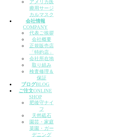
アメリカ医
療用サージ
カルマスク
会社情報
COMPANY
代表ご挨拶
会社概要
正規販売店
「特約店」
会社所在地
取り組み
検査修理＆
保証
ブログ
BLOG
ご注文
ONLINE
SHOP
肥後守ナイ
フ
天然砥石
園芸・家庭
菜園・ガー
デニング