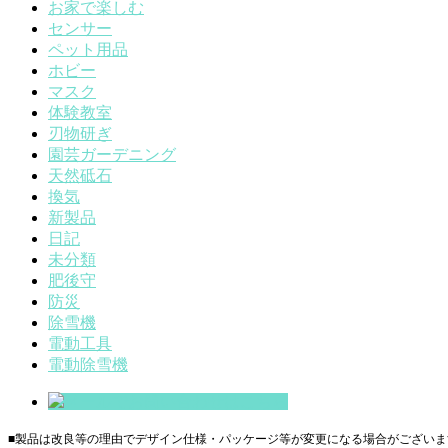
お家で楽しむ
センサー
ペット用品
ホビー
マスク
体験教室
刃物研ぎ
園芸ガーデニング
天然砥石
換気
新製品
日記
未分類
肥後守
防災
除雪機
電動工具
電動除雪機
■製品は改良等の理由でデザイン仕様・パッケージ等が変更になる場合がございま