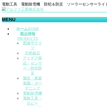
電動工具 電動除雪機 防犯＆防災 ソーラーセンサーライ
MENU
メ
ホーム
HOME
ニ
製品情報
ュ
PRODUCTS
肥後守ナイ
ー
フ
を
天然砥石
飛
アイデア商
ば
品・センサ
す
ー・防犯防
災
園芸・家庭
菜園・ガー
デニング
電動除雪機
電動工具・
ホビー