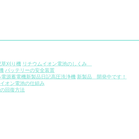
記
草刈り機
リチウムイオン電池のしくみ
機
バッテリーの安全装置
ル電源蓄電機
新製品
日記
高圧洗浄機
新製品 開発中です！
イオン電池の仕組み
の回復方法