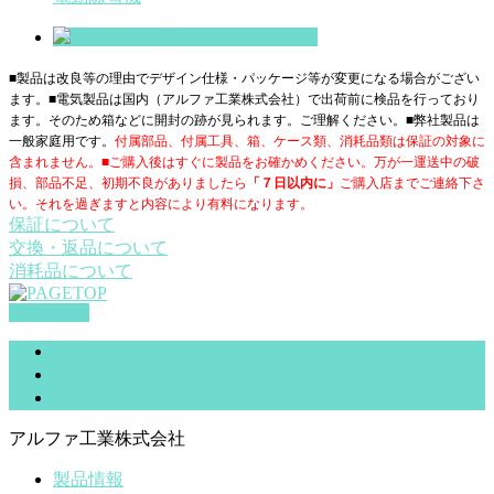
■製品は改良等の理由でデザイン仕様・パッケージ等が変更になる場合がござい
ます。■電気製品は国内（アルファ工業株式会社）で出荷前に検品を行っており
ます。そのため箱などに開封の跡が見られます。ご理解ください。■
弊社製品は
一般家庭用です。
付属部品、付属工具、箱、ケース類、消耗品類は保証の対象に
含まれません。■ご購入後はすぐに製品をお確かめください。万が一運送中の破
損、部品不足、初期不良がありましたら
「７日以内に」
ご購入店までご連絡下さ
い。それを過ぎますと内容により有料になります。
保証について
交換・返品について
消耗品について
PAGETOP
サイトマップ
お問合せ（一般）
特定商取引法に基づく表記
アルファ工業株式会社
製品情報