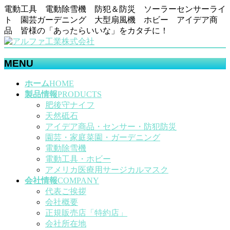
電動工具 電動除雪機 防犯＆防災 ソーラーセンサーライ
ト 園芸ガーデニング 大型扇風機 ホビー アイデア商
品 皆様の「あったらいいな」をカタチに！
MENU
メ
ホーム
HOME
ニ
製品情報
PRODUCTS
ュ
肥後守ナイフ
ー
天然砥石
を
アイデア商品・センサー・防犯防災
飛
園芸・家庭菜園・ガーデニング
ば
電動除雪機
す
電動工具・ホビー
アメリカ医療用サージカルマスク
会社情報
COMPANY
代表ご挨拶
会社概要
正規販売店「特約店」
会社所在地