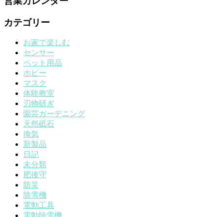
営業カレンダー
カテゴリー
お家で楽しむ
センサー
ペット用品
ホビー
マスク
体験教室
刃物研ぎ
園芸ガーデニング
天然砥石
換気
新製品
日記
未分類
肥後守
防災
除雪機
電動工具
電動除雪機