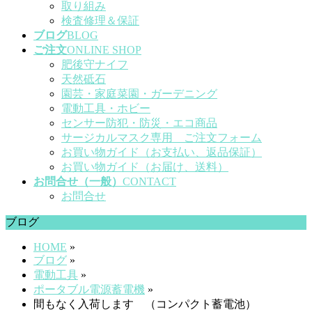
取り組み
検査修理＆保証
ブログ
BLOG
ご注文
ONLINE SHOP
肥後守ナイフ
天然砥石
園芸・家庭菜園・ガーデニング
電動工具・ホビー
センサー防犯・防災・エコ商品
サージカルマスク専用 ご注文フォーム
お買い物ガイド（お支払い、返品保証）
お買い物ガイド（お届け、送料）
お問合せ（一般）
CONTACT
お問合せ
ブログ
HOME
»
ブログ
»
電動工具
»
ポータブル電源蓄電機
»
間もなく入荷します （コンパクト蓄電池）