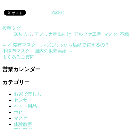
Pocket
投稿タグ
50枚入り
,
アメリカ輸出向け
,
アルファ工業
,
マスク
,
不織
←
不織布マスク いつになったら店頭で買えるの？
不織布マスク 国内の販売実績
→
よくあるご質問
営業カレンダー
カテゴリー
お家で楽しむ
センサー
ペット用品
ホビー
マスク
体験教室