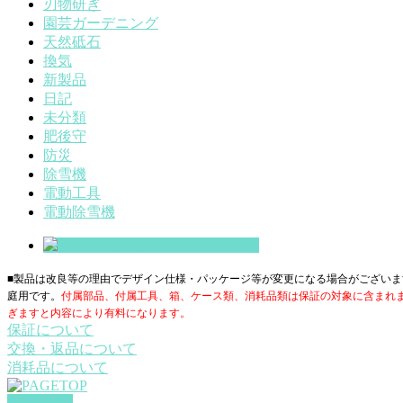
刃物研ぎ
園芸ガーデニング
天然砥石
換気
新製品
日記
未分類
肥後守
防災
除雪機
電動工具
電動除雪機
■製品は改良等の理由でデザイン仕様・パッケージ等が変更になる場合がございま
庭用です。
付属部品、付属工具、箱、ケース類、消耗品類は保証の対象に含まれ
ぎますと内容により有料になります。
保証について
交換・返品について
消耗品について
PAGETOP