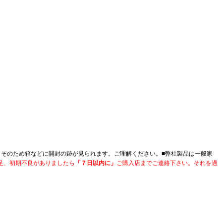
。そのため箱などに開封の跡が見られます。ご理解ください。■
弊社製品は一般家
足、初期不良がありましたら
「７日以内に」
ご購入店までご連絡下さい。それを過