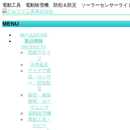
電動工具 電動除雪機 防犯＆防災 ソーラーセンサーライ
MENU
メ
ホーム
HOME
ニ
製品情報
ュ
PRODUCTS
肥後守ナイ
ー
フ
を
天然砥石
飛
アイデア商
ば
品・センサ
す
ー・防犯防
災
園芸・家庭
菜園・ガー
デニング
電動除雪機
電動工具・
ホビー