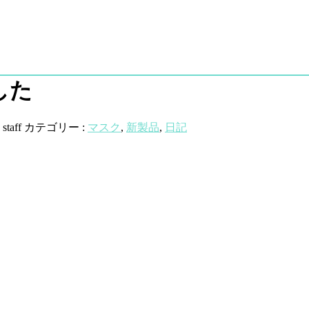
した
:
staff
カテゴリー :
マスク
,
新製品
,
日記