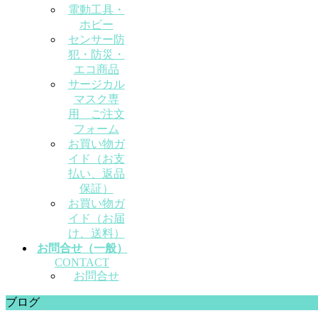
電動工具・
ホビー
センサー防
犯・防災・
エコ商品
サージカル
マスク専
用 ご注文
フォーム
お買い物ガ
イド（お支
払い、返品
保証）
お買い物ガ
イド（お届
け、送料）
お問合せ（一般）
CONTACT
お問合せ
ブログ