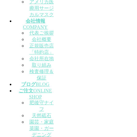
アメリカ医
療用サージ
カルマスク
会社情報
COMPANY
代表ご挨拶
会社概要
正規販売店
「特約店」
会社所在地
取り組み
検査修理＆
保証
ブログ
BLOG
ご注文
ONLINE
SHOP
肥後守ナイ
フ
天然砥石
園芸・家庭
菜園・ガー
デニング