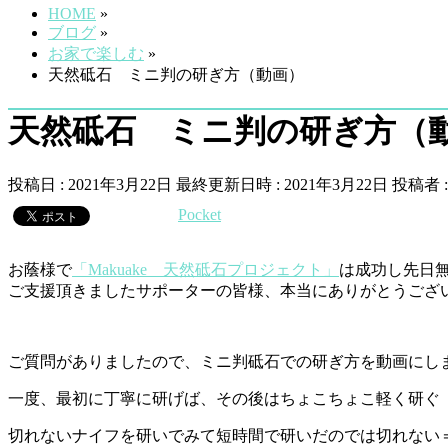
HOME
»
ブログ
»
お家で楽しむ
»
天然砥石 ミニ判の研ぎ方（動画）
天然砥石 ミニ判の研ぎ方（
投稿日 : 2021年3月22日
最終更新日時 : 2021年3月22日
投稿者 
Pocket
お蔭様で
「Makuake 天然砥石プロジェクト」
は成功し先日
ご支援頂きましたサポーターの皆様、本当にありがとうござ
ご質問がありましたので、ミニ判砥石での研ぎ方を動画にし
一度、最初に丁寧に研げば、その後はちょこちょこ軽く研ぐ
切れないナイフを研いでみて短時間で研いだのでは切れない