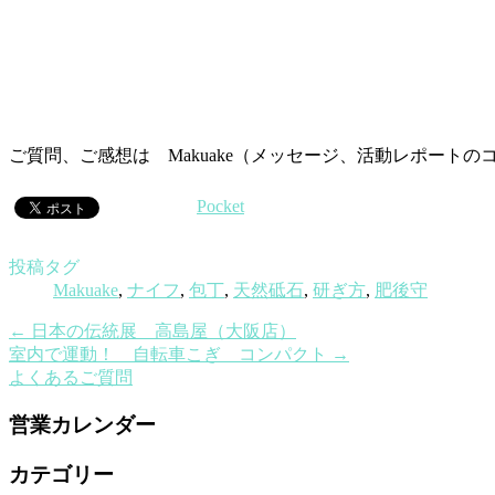
ご質問、ご感想は Makuake（メッセージ、活動レポートのコメン
Pocket
投稿タグ
Makuake
,
ナイフ
,
包丁
,
天然砥石
,
研ぎ方
,
肥後守
←
日本の伝統展 高島屋（大阪店）
室内で運動！ 自転車こぎ コンパクト
→
よくあるご質問
営業カレンダー
カテゴリー