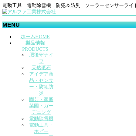
電動工具 電動除雪機 防犯＆防災 ソーラーセンサーライ
MENU
メ
ホーム
HOME
ニ
製品情報
ュ
PRODUCTS
肥後守ナイ
ー
フ
を
天然砥石
飛
アイデア商
ば
品・センサ
す
ー・防犯防
災
園芸・家庭
菜園・ガー
デニング
電動除雪機
電動工具・
ホビー