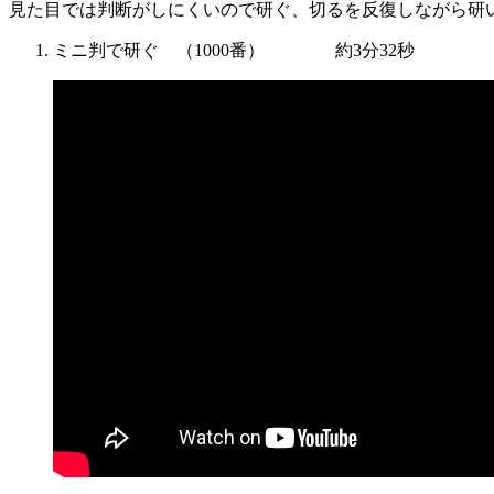
見た目では判断がしにくいので研ぐ、切るを反復しながら研
ミニ判で研ぐ （1000番） 約3分32秒