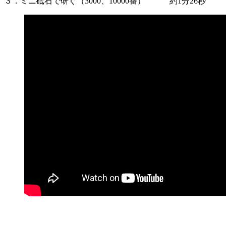
３．ミニ砥石で研ぐ（3000、10000番） 約1分26秒