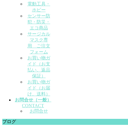
電動工具・
ホビー
センサー防
犯・防災・
エコ商品
サージカル
マスク専
用 ご注文
フォーム
お買い物ガ
イド（お支
払い、返品
保証）
お買い物ガ
イド（お届
け、送料）
お問合せ（一般）
CONTACT
お問合せ
ブログ