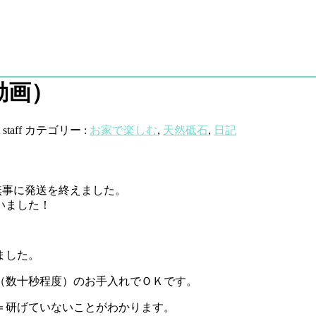
動画）
:
staff
カテゴリー :
お家で楽しむ
,
天然砥石
,
日記
無事に発送を終えました。
いました！
ました。
（数十秒程度）のお手入れでＯＫです。
＝研げていないことがわかります。