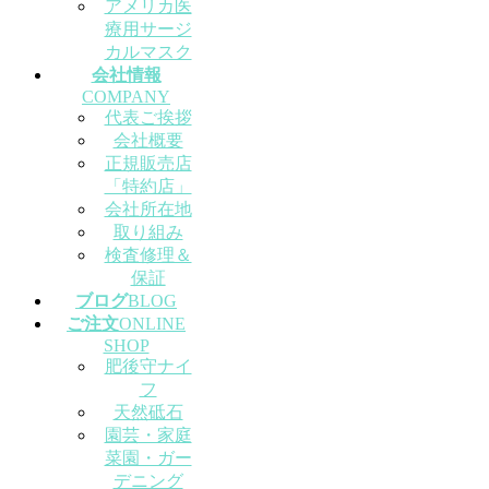
アメリカ医
療用サージ
カルマスク
会社情報
COMPANY
代表ご挨拶
会社概要
正規販売店
「特約店」
会社所在地
取り組み
検査修理＆
保証
ブログ
BLOG
ご注文
ONLINE
SHOP
肥後守ナイ
フ
天然砥石
園芸・家庭
菜園・ガー
デニング