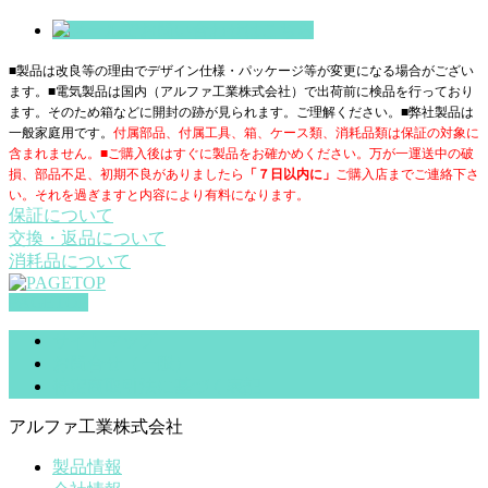
■製品は改良等の理由でデザイン仕様・パッケージ等が変更になる場合がござい
ます。■電気製品は国内（アルファ工業株式会社）で出荷前に検品を行っており
ます。そのため箱などに開封の跡が見られます。ご理解ください。■
弊社製品は
一般家庭用です。
付属部品、付属工具、箱、ケース類、消耗品類は保証の対象に
含まれません。■ご購入後はすぐに製品をお確かめください。万が一運送中の破
損、部品不足、初期不良がありましたら
「７日以内に」
ご購入店までご連絡下さ
い。それを過ぎますと内容により有料になります。
保証について
交換・返品について
消耗品について
PAGETOP
サイトマップ
お問合せ（一般）
特定商取引法に基づく表記
アルファ工業株式会社
製品情報