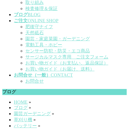
取り組み
検査修理＆保証
ブログ
BLOG
ご注文
ONLINE SHOP
肥後守ナイフ
天然砥石
園芸・家庭菜園・ガーデニング
電動工具・ホビー
センサー防犯・防災・エコ商品
サージカルマスク専用 ご注文フォーム
お買い物ガイド（お支払い、返品保証）
お買い物ガイド（お届け、送料）
お問合せ（一般）
CONTACT
お問合せ
ブログ
HOME
»
ブログ
»
園芸ガーデニング
»
草刈り機
»
バッテリー
»