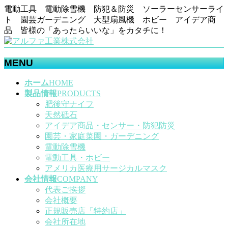
電動工具 電動除雪機 防犯＆防災 ソーラーセンサーライ
ト 園芸ガーデニング 大型扇風機 ホビー アイデア商
品 皆様の「あったらいいな」をカタチに！
MENU
メ
ホーム
HOME
ニ
製品情報
PRODUCTS
ュ
肥後守ナイフ
ー
天然砥石
を
アイデア商品・センサー・防犯防災
飛
園芸・家庭菜園・ガーデニング
ば
電動除雪機
す
電動工具・ホビー
アメリカ医療用サージカルマスク
会社情報
COMPANY
代表ご挨拶
会社概要
正規販売店「特約店」
会社所在地