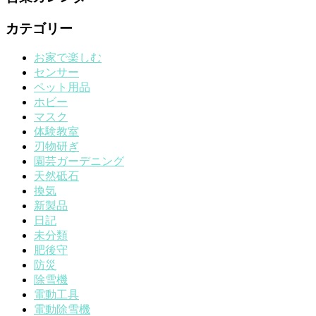
カテゴリー
お家で楽しむ
センサー
ペット用品
ホビー
マスク
体験教室
刃物研ぎ
園芸ガーデニング
天然砥石
換気
新製品
日記
未分類
肥後守
防災
除雪機
電動工具
電動除雪機