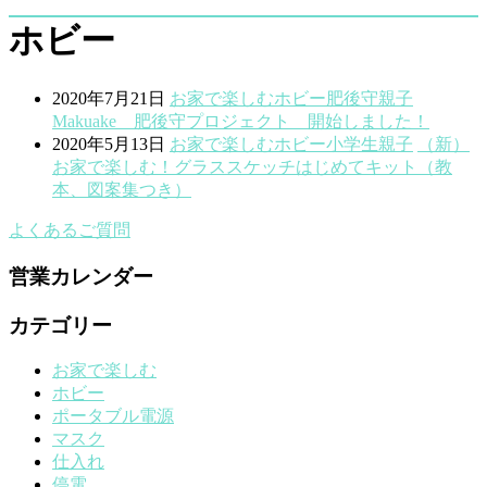
ホビー
2020年7月21日
お家で楽しむ
ホビー
肥後守
親子
Makuake 肥後守プロジェクト 開始しました！
2020年5月13日
お家で楽しむ
ホビー
小学生
親子
（新）
お家で楽しむ！グラススケッチはじめてキット（教
本、図案集つき）
よくあるご質問
営業カレンダー
カテゴリー
お家で楽しむ
ホビー
ポータブル電源
マスク
仕入れ
停電