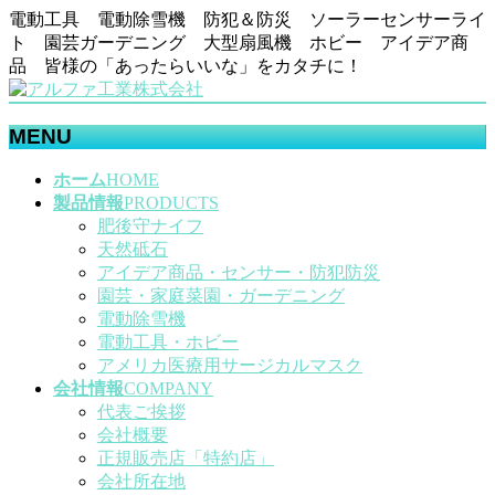
電動工具 電動除雪機 防犯＆防災 ソーラーセンサーライ
ト 園芸ガーデニング 大型扇風機 ホビー アイデア商
品 皆様の「あったらいいな」をカタチに！
MENU
メ
ホーム
HOME
ニ
製品情報
PRODUCTS
ュ
肥後守ナイフ
ー
天然砥石
を
アイデア商品・センサー・防犯防災
飛
園芸・家庭菜園・ガーデニング
ば
電動除雪機
す
電動工具・ホビー
アメリカ医療用サージカルマスク
会社情報
COMPANY
代表ご挨拶
会社概要
正規販売店「特約店」
会社所在地