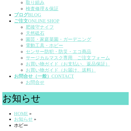
取り組み
検査修理＆保証
ブログ
BLOG
ご注文
ONLINE SHOP
肥後守ナイフ
天然砥石
園芸・家庭菜園・ガーデニング
電動工具・ホビー
センサー防犯・防災・エコ商品
サージカルマスク専用 ご注文フォーム
お買い物ガイド（お支払い、返品保証）
お買い物ガイド（お届け、送料）
お問合せ（一般）
CONTACT
お問合せ
お知らせ
HOME
»
お知らせ
»
ホビー