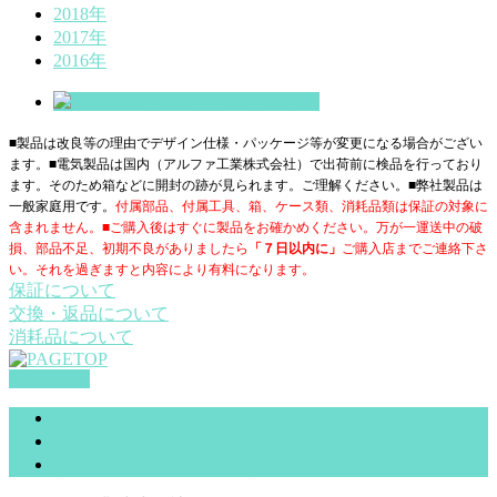
2018年
2017年
2016年
■製品は改良等の理由でデザイン仕様・パッケージ等が変更になる場合がござい
ます。■電気製品は国内（アルファ工業株式会社）で出荷前に検品を行っており
ます。そのため箱などに開封の跡が見られます。ご理解ください。■
弊社製品は
一般家庭用です。
付属部品、付属工具、箱、ケース類、消耗品類は保証の対象に
含まれません。■ご購入後はすぐに製品をお確かめください。万が一運送中の破
損、部品不足、初期不良がありましたら
「７日以内に」
ご購入店までご連絡下さ
い。それを過ぎますと内容により有料になります。
保証について
交換・返品について
消耗品について
PAGETOP
サイトマップ
お問合せ（一般）
特定商取引法に基づく表記