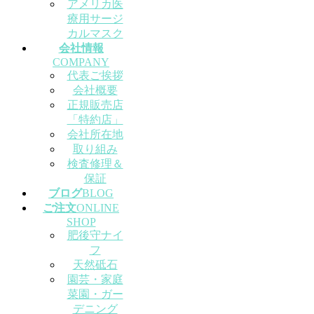
アメリカ医
療用サージ
カルマスク
会社情報
COMPANY
代表ご挨拶
会社概要
正規販売店
「特約店」
会社所在地
取り組み
検査修理＆
保証
ブログ
BLOG
ご注文
ONLINE
SHOP
肥後守ナイ
フ
天然砥石
園芸・家庭
菜園・ガー
デニング