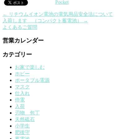
Pocket
←
リチウムイオン電池の電気用品安全法について
入荷します （コンパクト蓄電池）
→
よくあるご質問
営業カレンダー
カテゴリー
お家で楽しむ
ホビー
ポータブル電源
マスク
仕入れ
停電
入荷
刃物 包丁
天然砥石
小学生
肥後守
蓄電池