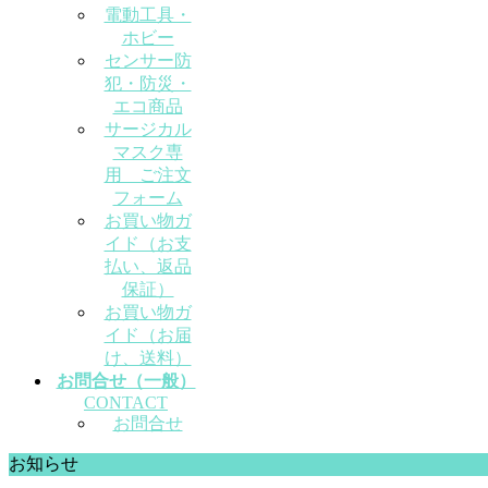
電動工具・
ホビー
センサー防
犯・防災・
エコ商品
サージカル
マスク専
用 ご注文
フォーム
お買い物ガ
イド（お支
払い、返品
保証）
お買い物ガ
イド（お届
け、送料）
お問合せ（一般）
CONTACT
お問合せ
お知らせ