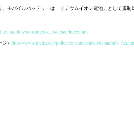
り、モバイルバッテリーは「リチウムイオン電池」として規制対
i.go.jp/policy/consumer/seian/denan/index.htm
ージ）
https://www.meti.go.jp/policy/consumer/seian/denan/mlb_faq.ht