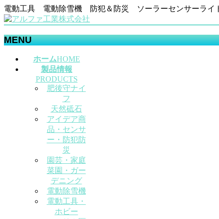
電動工具 電動除雪機 防犯＆防災 ソーラーセンサーライ
MENU
メ
ホーム
HOME
ニ
製品情報
ュ
PRODUCTS
肥後守ナイ
ー
フ
を
天然砥石
飛
アイデア商
ば
品・センサ
す
ー・防犯防
災
園芸・家庭
菜園・ガー
デニング
電動除雪機
電動工具・
ホビー