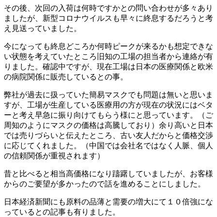
その後、次回の入荷は何時ですかとの問い合わせが多々あり
ましたが、新型コロナウイルスも早々に終息するだろうと考
え見送っていました。
今になっても終息どころか何時ピークが来るかも想定できな
い状態を考えていたところ旧知の工場の担当者から連絡が有
りました。確認中ですが、現在工場は日本の医療関係と欧米
の病院関係に販売しているとの事。
弊社が過去に扱っていた簡易マスクでも問題は無いと思いま
すが、工場が生産している医療用の方が現在の状況にはベタ
ーと考え早急に振り向けてもらう様にと思っています。（ご
周知のようにマスクの価格は高騰しており）余り高いと日本
では売りづらいと伝えたところ、古い友人だからと価格交渉
に応じてくれました。（中国では会社名ではなく人脈、個人
の信頼関係が重視されます）
昔と比べると相当高価格になり躊躇していましたが、お客様
からのご要望が多かったので話を進めることにしました。
日本経済新聞にも原料の品薄と需要の増大にて１０倍強にな
っているとの記事も有りました。