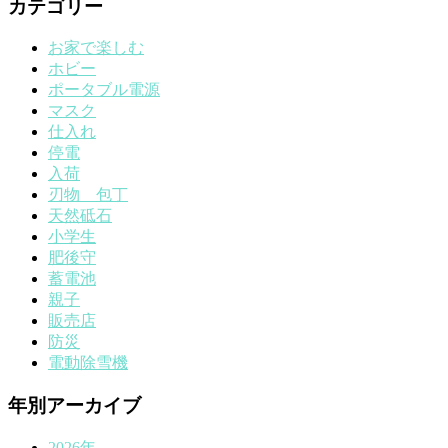
カテゴリー
お家で楽しむ
ホビー
ポータブル電源
マスク
仕入れ
停電
入荷
刃物 包丁
天然砥石
小学生
肥後守
蓄電池
親子
販売店
防災
電動除雪機
年別アーカイブ
2026年