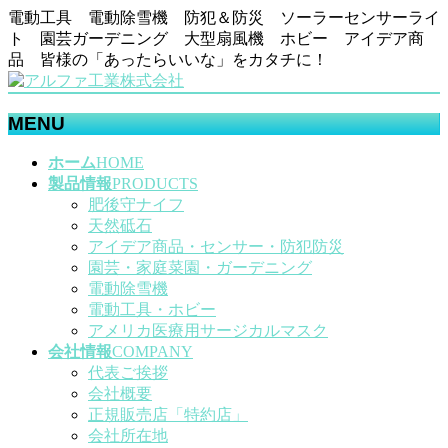
電動工具 電動除雪機 防犯＆防災 ソーラーセンサーライ
ト 園芸ガーデニング 大型扇風機 ホビー アイデア商
品 皆様の「あったらいいな」をカタチに！
MENU
メ
ホーム
HOME
ニ
製品情報
PRODUCTS
ュ
肥後守ナイフ
ー
天然砥石
を
アイデア商品・センサー・防犯防災
飛
園芸・家庭菜園・ガーデニング
ば
電動除雪機
す
電動工具・ホビー
アメリカ医療用サージカルマスク
会社情報
COMPANY
代表ご挨拶
会社概要
正規販売店「特約店」
会社所在地