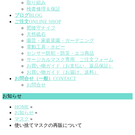
取り組み
検査修理＆保証
ブログ
BLOG
ご注文
ONLINE SHOP
肥後守ナイフ
天然砥石
園芸・家庭菜園・ガーデニング
電動工具・ホビー
センサー防犯・防災・エコ商品
サージカルマスク専用 ご注文フォーム
お買い物ガイド（お支払い、返品保証）
お買い物ガイド（お届け、送料）
お問合せ（一般）
CONTACT
お問合せ
お知らせ
HOME
»
お知らせ
»
マスク
»
使い捨てマスクの再販について