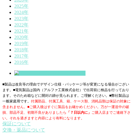
2025年
2024年
2023年
2022年
2021年
2020年
2019年
2018年
2017年
2016年
■製品は改良等の理由でデザイン仕様・パッケージ等が変更になる場合がござい
ます。■電気製品は国内（アルファ工業株式会社）で出荷前に検品を行っており
ます。そのため箱などに開封の跡が見られます。ご理解ください。■
弊社製品は
一般家庭用です。
付属部品、付属工具、箱、ケース類、消耗品類は保証の対象に
含まれません。■ご購入後はすぐに製品をお確かめください。万が一運送中の破
損、部品不足、初期不良がありましたら
「７日以内に」
ご購入店までご連絡下さ
い。それを過ぎますと内容により有料になります。
保証について
交換・返品について