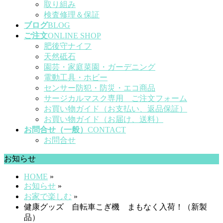
取り組み
検査修理＆保証
ブログ
BLOG
ご注文
ONLINE SHOP
肥後守ナイフ
天然砥石
園芸・家庭菜園・ガーデニング
電動工具・ホビー
センサー防犯・防災・エコ商品
サージカルマスク専用 ご注文フォーム
お買い物ガイド（お支払い、返品保証）
お買い物ガイド（お届け、送料）
お問合せ（一般）
CONTACT
お問合せ
お知らせ
HOME
»
お知らせ
»
お家で楽しむ
»
健康グッズ 自転車こぎ機 まもなく入荷！（新製
品）