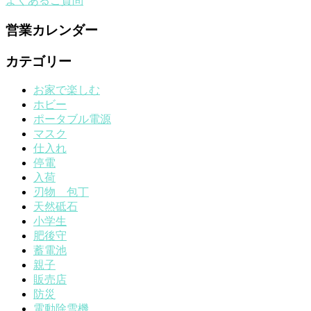
よくあるご質問
営業カレンダー
カテゴリー
お家で楽しむ
ホビー
ポータブル電源
マスク
仕入れ
停電
入荷
刃物 包丁
天然砥石
小学生
肥後守
蓄電池
親子
販売店
防災
電動除雪機