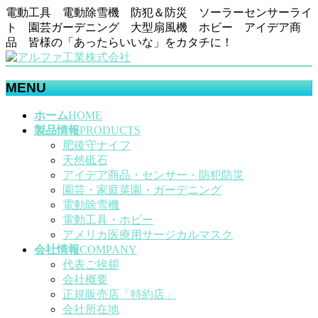
電動工具 電動除雪機 防犯＆防災 ソーラーセンサーライ
ト 園芸ガーデニング 大型扇風機 ホビー アイデア商
品 皆様の「あったらいいな」をカタチに！
MENU
メ
ホーム
HOME
ニ
製品情報
PRODUCTS
ュ
肥後守ナイフ
ー
天然砥石
を
アイデア商品・センサー・防犯防災
飛
園芸・家庭菜園・ガーデニング
ば
電動除雪機
す
電動工具・ホビー
アメリカ医療用サージカルマスク
会社情報
COMPANY
代表ご挨拶
会社概要
正規販売店「特約店」
会社所在地