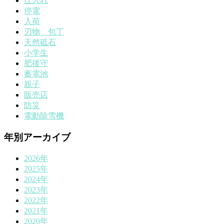
仕入れ
停電
入荷
刃物 包丁
天然砥石
小学生
肥後守
蓄電池
親子
販売店
防災
電動除雪機
年別アーカイブ
2026年
2025年
2024年
2023年
2022年
2021年
2020年