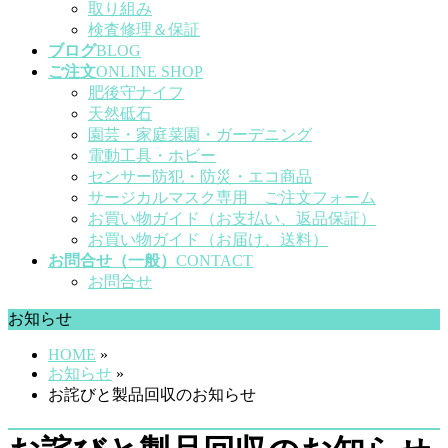
取り組み
検査修理＆保証
ブログ
BLOG
ご注文
ONLINE SHOP
肥後守ナイフ
天然砥石
園芸・家庭菜園・ガーデニング
電動工具・ホビー
センサー防犯・防災・エコ商品
サージカルマスク専用 ご注文フォーム
お買い物ガイド（お支払い、返品保証）
お買い物ガイド（お届け、送料）
お問合せ（一般）
CONTACT
お問合せ
お知らせ
HOME
»
お知らせ
»
お詫びと製品回収のお知らせ