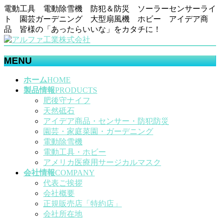
電動工具 電動除雪機 防犯＆防災 ソーラーセンサーライ
ト 園芸ガーデニング 大型扇風機 ホビー アイデア商
品 皆様の「あったらいいな」をカタチに！
MENU
メ
ホーム
HOME
ニ
製品情報
PRODUCTS
ュ
肥後守ナイフ
ー
天然砥石
を
アイデア商品・センサー・防犯防災
飛
園芸・家庭菜園・ガーデニング
ば
電動除雪機
す
電動工具・ホビー
アメリカ医療用サージカルマスク
会社情報
COMPANY
代表ご挨拶
会社概要
正規販売店「特約店」
会社所在地