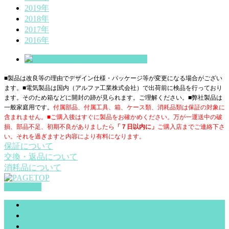
2019年
2018年
2017年
2016年
■製品は改良等の理由でデザイン仕様・パッケージ等が変更になる場合がござい
ます。■電気製品は国内（アルファ工業株式会社）で出荷前に検品を行っており
ます。そのため箱などに開封の跡が見られます。ご理解ください。■
弊社製品は
一般家庭用です。
付属部品、付属工具、箱、ケース類、消耗品類は保証の対象に
含まれません。■ご購入後はすぐに製品をお確かめください。万が一運送中の破
損、部品不足、初期不良がありましたら
「７日以内に」
ご購入店までご連絡下さ
い。それを過ぎますと内容により有料になります。
保証について
交換・返品について
消耗品について
PAGETOP
サイトマップ
お問合せ（一般）
特定商取引法に基づく表記