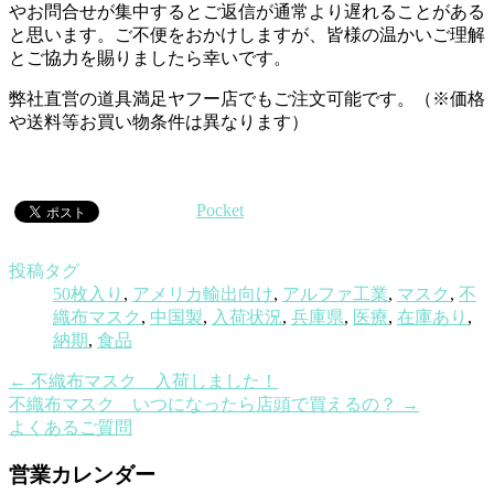
やお問合せが集中するとご返信が通常より遅れることがある
と思います。ご不便をおかけしますが、皆様の温かいご理解
とご協力を賜りましたら幸いです。
弊社直営の道具満足ヤフー店でもご注文可能です。（※価格
や送料等お買い物条件は異なります）
Pocket
投稿タグ
50枚入り
,
アメリカ輸出向け
,
アルファ工業
,
マスク
,
不
織布マスク
,
中国製
,
入荷状況
,
兵庫県
,
医療
,
在庫あり
,
納期
,
食品
←
不織布マスク 入荷しました！
不織布マスク いつになったら店頭で買えるの？
→
よくあるご質問
営業カレンダー