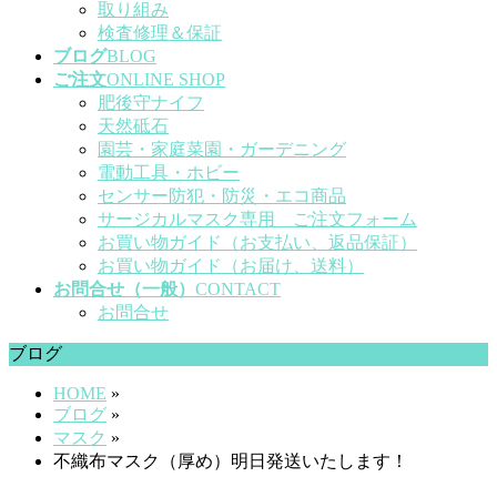
取り組み
検査修理＆保証
ブログ
BLOG
ご注文
ONLINE SHOP
肥後守ナイフ
天然砥石
園芸・家庭菜園・ガーデニング
電動工具・ホビー
センサー防犯・防災・エコ商品
サージカルマスク専用 ご注文フォーム
お買い物ガイド（お支払い、返品保証）
お買い物ガイド（お届け、送料）
お問合せ（一般）
CONTACT
お問合せ
ブログ
HOME
»
ブログ
»
マスク
»
不織布マスク（厚め）明日発送いたします！