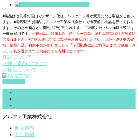
■製品は改良等の理由でデザイン仕様・パッケージ等が変更になる場合がござい
ます。■電気製品は国内（アルファ工業株式会社）で出荷前に検品を行っており
ます。そのため箱などに開封の跡が見られます。ご理解ください。■
弊社製品は
一般家庭用です。
付属部品、付属工具、箱、ケース類、消耗品類は保証の対象に
含まれません。■ご購入後はすぐに製品をお確かめください。万が一運送中の破
損、部品不足、初期不良がありましたら
「７日以内に」
ご購入店までご連絡下さ
い。それを過ぎますと内容により有料になります。
保証について
交換・返品について
消耗品について
PAGETOP
サイトマップ
お問合せ（一般）
特定商取引法に基づく表記
アルファ工業株式会社
製品情報
会社情報