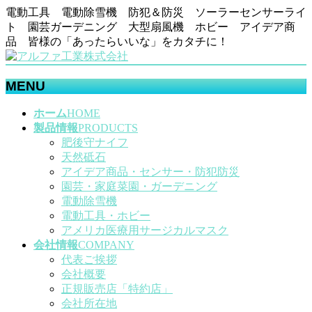
電動工具 電動除雪機 防犯＆防災 ソーラーセンサーライ
ト 園芸ガーデニング 大型扇風機 ホビー アイデア商
品 皆様の「あったらいいな」をカタチに！
MENU
メ
ホーム
HOME
ニ
製品情報
PRODUCTS
ュ
肥後守ナイフ
ー
天然砥石
を
アイデア商品・センサー・防犯防災
飛
園芸・家庭菜園・ガーデニング
ば
電動除雪機
す
電動工具・ホビー
アメリカ医療用サージカルマスク
会社情報
COMPANY
代表ご挨拶
会社概要
正規販売店「特約店」
会社所在地