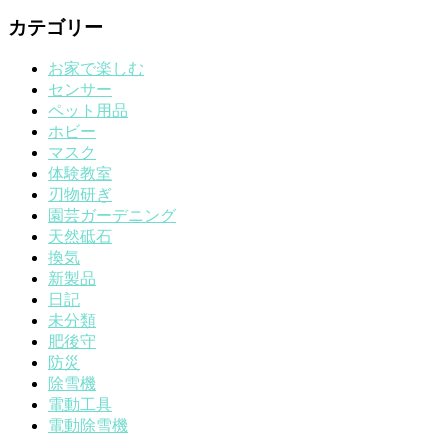
カテゴリー
お家で楽しむ
センサー
ペット用品
ホビー
マスク
体験教室
刃物研ぎ
園芸ガーデニング
天然砥石
換気
新製品
日記
未分類
肥後守
防災
除雪機
電動工具
電動除雪機