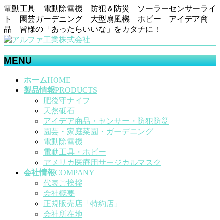
電動工具 電動除雪機 防犯＆防災 ソーラーセンサーライ
ト 園芸ガーデニング 大型扇風機 ホビー アイデア商
品 皆様の「あったらいいな」をカタチに！
MENU
メ
ホーム
HOME
ニ
製品情報
PRODUCTS
ュ
肥後守ナイフ
ー
天然砥石
を
アイデア商品・センサー・防犯防災
飛
園芸・家庭菜園・ガーデニング
ば
電動除雪機
す
電動工具・ホビー
アメリカ医療用サージカルマスク
会社情報
COMPANY
代表ご挨拶
会社概要
正規販売店「特約店」
会社所在地