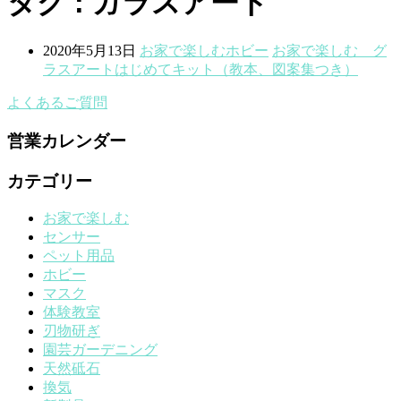
タグ : ガラスアート
2020年5月13日
お家で楽しむ
ホビー
お家で楽しむ グ
ラスアートはじめてキット（教本、図案集つき）
よくあるご質問
営業カレンダー
カテゴリー
お家で楽しむ
センサー
ペット用品
ホビー
マスク
体験教室
刃物研ぎ
園芸ガーデニング
天然砥石
換気