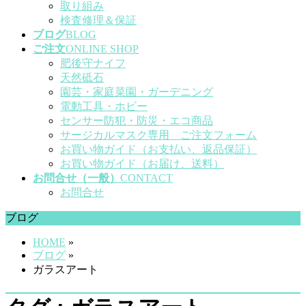
取り組み
検査修理＆保証
ブログ
BLOG
ご注文
ONLINE SHOP
肥後守ナイフ
天然砥石
園芸・家庭菜園・ガーデニング
電動工具・ホビー
センサー防犯・防災・エコ商品
サージカルマスク専用 ご注文フォーム
お買い物ガイド（お支払い、返品保証）
お買い物ガイド（お届け、送料）
お問合せ（一般）
CONTACT
お問合せ
ブログ
HOME
»
ブログ
»
ガラスアート