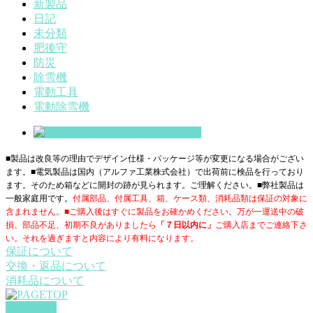
新製品
日記
未分類
肥後守
防災
除雪機
電動工具
電動除雪機
■製品は改良等の理由でデザイン仕様・パッケージ等が変更になる場合がござい
ます。■電気製品は国内（アルファ工業株式会社）で出荷前に検品を行っており
ます。そのため箱などに開封の跡が見られます。ご理解ください。■
弊社製品は
一般家庭用です。
付属部品、付属工具、箱、ケース類、消耗品類は保証の対象に
含まれません。■ご購入後はすぐに製品をお確かめください。万が一運送中の破
損、部品不足、初期不良がありましたら
「７日以内に」
ご購入店までご連絡下さ
い。それを過ぎますと内容により有料になります。
保証について
交換・返品について
消耗品について
PAGETOP