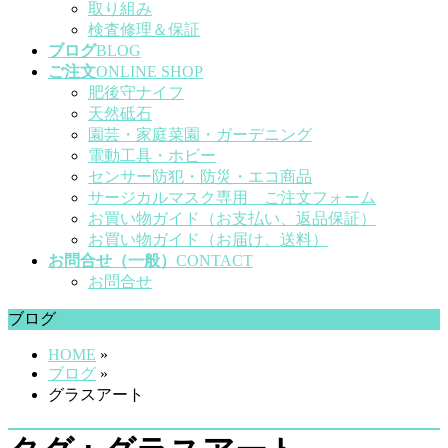
取り組み
検査修理＆保証
ブログ
BLOG
ご注文
ONLINE SHOP
肥後守ナイフ
天然砥石
園芸・家庭菜園・ガーデニング
電動工具・ホビー
センサー防犯・防災・エコ商品
サージカルマスク専用 ご注文フォーム
お買い物ガイド（お支払い、返品保証）
お買い物ガイド（お届け、送料）
お問合せ（一般）
CONTACT
お問合せ
ブログ
HOME
»
ブログ
»
グラスアート