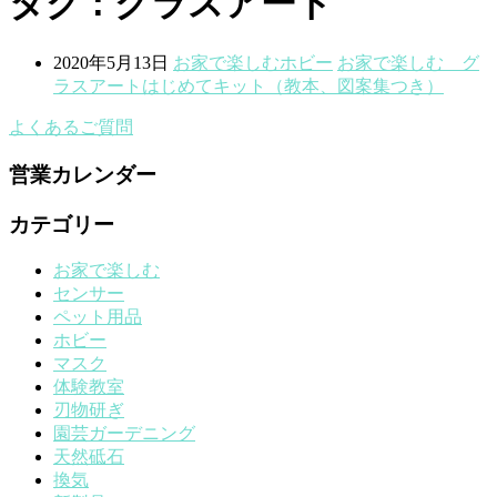
タグ : グラスアート
2020年5月13日
お家で楽しむ
ホビー
お家で楽しむ グ
ラスアートはじめてキット（教本、図案集つき）
よくあるご質問
営業カレンダー
カテゴリー
お家で楽しむ
センサー
ペット用品
ホビー
マスク
体験教室
刃物研ぎ
園芸ガーデニング
天然砥石
換気