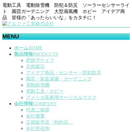
電動工具 電動除雪機 防犯＆防災 ソーラーセンサーライ
ト 園芸ガーデニング 大型扇風機 ホビー アイデア商
品 皆様の「あったらいいな」をカタチに！
MENU
メ
ホーム
HOME
ニ
製品情報
PRODUCTS
ュ
肥後守ナイフ
ー
天然砥石
を
アイデア商品・センサー・防犯防災
飛
園芸・家庭菜園・ガーデニング
ば
電動除雪機
す
電動工具・ホビー
アメリカ医療用サージカルマスク
会社情報
COMPANY
代表ご挨拶
会社概要
正規販売店「特約店」
会社所在地