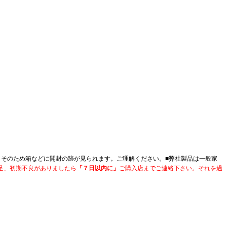
。そのため箱などに開封の跡が見られます。ご理解ください。■
弊社製品は一般家
足、初期不良がありましたら
「７日以内に」
ご購入店までご連絡下さい。それを過