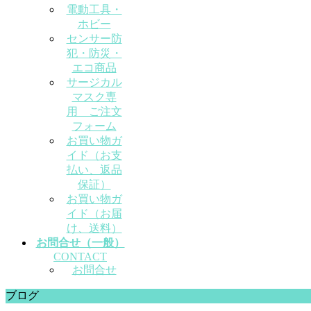
電動工具・
ホビー
センサー防
犯・防災・
エコ商品
サージカル
マスク専
用 ご注文
フォーム
お買い物ガ
イド（お支
払い、返品
保証）
お買い物ガ
イド（お届
け、送料）
お問合せ（一般）
CONTACT
お問合せ
ブログ