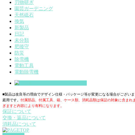
刃物研ぎ
園芸ガーデニング
天然砥石
換気
新製品
日記
未分類
肥後守
防災
除雪機
電動工具
電動除雪機
■製品は改良等の理由でデザイン仕様・パッケージ等が変更になる場合がございま
庭用です。
付属部品、付属工具、箱、ケース類、消耗品類は保証の対象に含まれ
ぎますと内容により有料になります。
保証について
交換・返品について
消耗品について