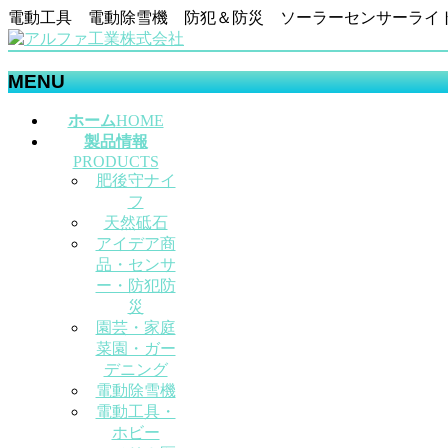
電動工具 電動除雪機 防犯＆防災 ソーラーセンサーライ
MENU
メ
ホーム
HOME
ニ
製品情報
ュ
PRODUCTS
肥後守ナイ
ー
フ
を
天然砥石
飛
アイデア商
ば
品・センサ
す
ー・防犯防
災
園芸・家庭
菜園・ガー
デニング
電動除雪機
電動工具・
ホビー