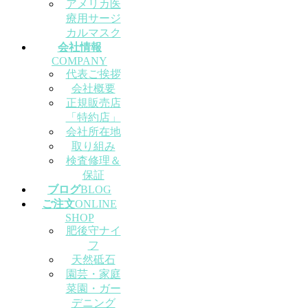
アメリカ医
療用サージ
カルマスク
会社情報
COMPANY
代表ご挨拶
会社概要
正規販売店
「特約店」
会社所在地
取り組み
検査修理＆
保証
ブログ
BLOG
ご注文
ONLINE
SHOP
肥後守ナイ
フ
天然砥石
園芸・家庭
菜園・ガー
デニング