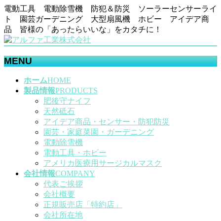
電動工具 電動除雪機 防犯＆防災 ソーラーセンサーライ
ト 園芸ガーデニング 大型扇風機 ホビー アイデア商
品 皆様の「あったらいいな」をカタチに！
MENU
メ
ホーム
HOME
ニ
製品情報
PRODUCTS
ュ
肥後守ナイフ
ー
天然砥石
を
アイデア商品・センサー・防犯防災
飛
園芸・家庭菜園・ガーデニング
ば
電動除雪機
す
電動工具・ホビー
アメリカ医療用サージカルマスク
会社情報
COMPANY
代表ご挨拶
会社概要
正規販売店「特約店」
会社所在地