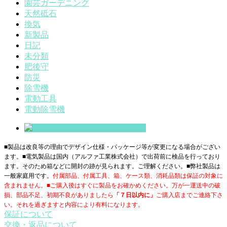
園芸ガーデニング
天然砥石
換気
新製品
日記
未分類
肥後守
防災
除雪機
電動工具
電動除雪機
■製品は改良等の理由でデザイン仕様・パッケージ等が変更になる場合がござい
ます。■電気製品は国内（アルファ工業株式会社）で出荷前に検品を行っており
ます。そのため箱などに開封の跡が見られます。ご理解ください。■
弊社製品は
一般家庭用です。
付属部品、付属工具、箱、ケース類、消耗品類は保証の対象に
含まれません。■ご購入後はすぐに製品をお確かめください。万が一運送中の破
損、部品不足、初期不良がありましたら
「７日以内に」
ご購入店までご連絡下さ
い。それを過ぎますと内容により有料になります。
保証について
交換・返品について