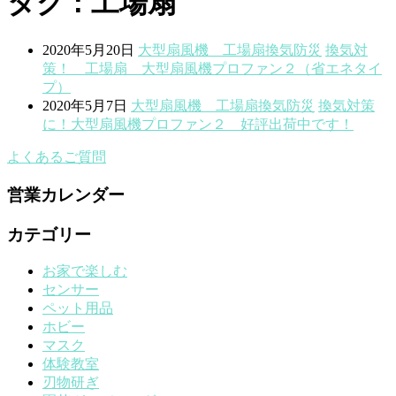
タグ : 工場扇
2020年5月20日
大型扇風機 工場扇
換気
防災
換気対
策！ 工場扇 大型扇風機プロファン２（省エネタイ
プ）
2020年5月7日
大型扇風機 工場扇
換気
防災
換気対策
に！大型扇風機プロファン２ 好評出荷中です！
よくあるご質問
営業カレンダー
カテゴリー
お家で楽しむ
センサー
ペット用品
ホビー
マスク
体験教室
刃物研ぎ