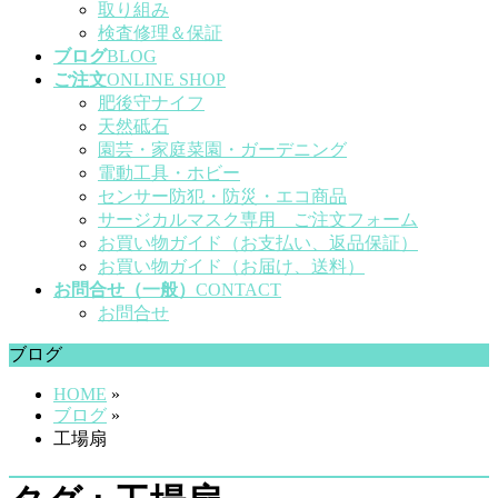
取り組み
検査修理＆保証
ブログ
BLOG
ご注文
ONLINE SHOP
肥後守ナイフ
天然砥石
園芸・家庭菜園・ガーデニング
電動工具・ホビー
センサー防犯・防災・エコ商品
サージカルマスク専用 ご注文フォーム
お買い物ガイド（お支払い、返品保証）
お買い物ガイド（お届け、送料）
お問合せ（一般）
CONTACT
お問合せ
ブログ
HOME
»
ブログ
»
工場扇