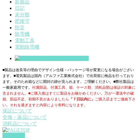
新製品
日記
未分類
肥後守
防災
除雪機
電動工具
電動除雪機
■製品は改良等の理由でデザイン仕様・パッケージ等が変更になる場合がござい
ます。■電気製品は国内（アルファ工業株式会社）で出荷前に検品を行っており
ます。そのため箱などに開封の跡が見られます。ご理解ください。■
弊社製品は
一般家庭用です。
付属部品、付属工具、箱、ケース類、消耗品類は保証の対象に
含まれません。■ご購入後はすぐに製品をお確かめください。万が一運送中の破
損、部品不足、初期不良がありましたら
「７日以内に」
ご購入店までご連絡下さ
い。それを過ぎますと内容により有料になります。
保証について
交換・返品について
消耗品について
PAGETOP