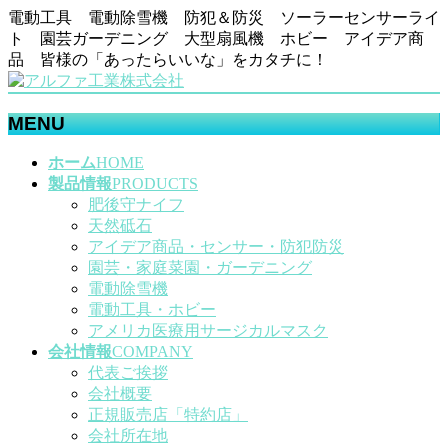
電動工具 電動除雪機 防犯＆防災 ソーラーセンサーライ
ト 園芸ガーデニング 大型扇風機 ホビー アイデア商
品 皆様の「あったらいいな」をカタチに！
MENU
メ
ホーム
HOME
ニ
製品情報
PRODUCTS
ュ
肥後守ナイフ
ー
天然砥石
を
アイデア商品・センサー・防犯防災
飛
園芸・家庭菜園・ガーデニング
ば
電動除雪機
す
電動工具・ホビー
アメリカ医療用サージカルマスク
会社情報
COMPANY
代表ご挨拶
会社概要
正規販売店「特約店」
会社所在地