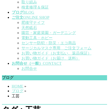
取り組み
検査修理＆保証
ブログ
BLOG
ご注文
ONLINE SHOP
肥後守ナイフ
天然砥石
園芸・家庭菜園・ガーデニング
電動工具・ホビー
センサー防犯・防災・エコ商品
サージカルマスク専用 ご注文フォーム
お買い物ガイド（お支払い、返品保証）
お買い物ガイド（お届け、送料）
お問合せ（一般）
CONTACT
お問合せ
ブログ
HOME
»
ブログ
»
工芸