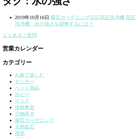
タグ : 水の強さ
2019年10月16日
園芸ガーデニング
日記
高圧洗浄機
高圧
洗浄機 水の強さを調整するには？
よくあるご質問
営業カレンダー
カテゴリー
お家で楽しむ
センサー
ペット用品
ホビー
マスク
体験教室
刃物研ぎ
園芸ガーデニング
天然砥石
換気