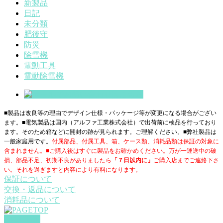
新製品
日記
未分類
肥後守
防災
除雪機
電動工具
電動除雪機
■製品は改良等の理由でデザイン仕様・パッケージ等が変更になる場合がござい
ます。■電気製品は国内（アルファ工業株式会社）で出荷前に検品を行っており
ます。そのため箱などに開封の跡が見られます。ご理解ください。■
弊社製品は
一般家庭用です。
付属部品、付属工具、箱、ケース類、消耗品類は保証の対象に
含まれません。■ご購入後はすぐに製品をお確かめください。万が一運送中の破
損、部品不足、初期不良がありましたら
「７日以内に」
ご購入店までご連絡下さ
い。それを過ぎますと内容により有料になります。
保証について
交換・返品について
消耗品について
PAGETOP