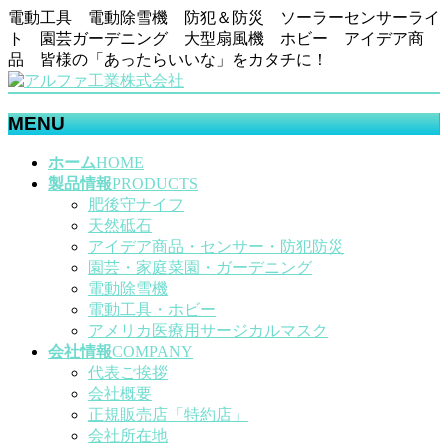
電動工具 電動除雪機 防犯＆防災 ソーラーセンサーライ
ト 園芸ガーデニング 大型扇風機 ホビー アイデア商
品 皆様の「あったらいいな」をカタチに！
MENU
メ
ホーム
HOME
ニ
製品情報
PRODUCTS
ュ
肥後守ナイフ
ー
天然砥石
を
アイデア商品・センサー・防犯防災
飛
園芸・家庭菜園・ガーデニング
ば
電動除雪機
す
電動工具・ホビー
アメリカ医療用サージカルマスク
会社情報
COMPANY
代表ご挨拶
会社概要
正規販売店「特約店」
会社所在地