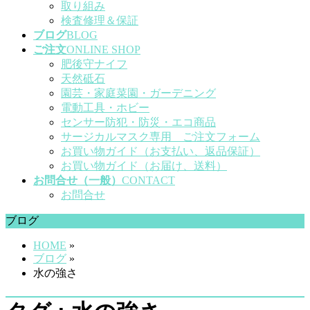
取り組み
検査修理＆保証
ブログ
BLOG
ご注文
ONLINE SHOP
肥後守ナイフ
天然砥石
園芸・家庭菜園・ガーデニング
電動工具・ホビー
センサー防犯・防災・エコ商品
サージカルマスク専用 ご注文フォーム
お買い物ガイド（お支払い、返品保証）
お買い物ガイド（お届け、送料）
お問合せ（一般）
CONTACT
お問合せ
ブログ
HOME
»
ブログ
»
水の強さ