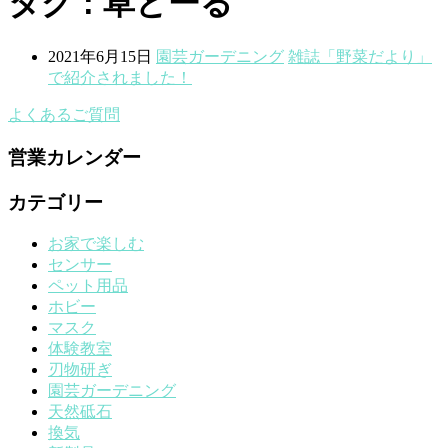
タグ : 草とーる
2021年6月15日
園芸ガーデニング
雑誌「野菜だより」
で紹介されました！
よくあるご質問
営業カレンダー
カテゴリー
お家で楽しむ
センサー
ペット用品
ホビー
マスク
体験教室
刃物研ぎ
園芸ガーデニング
天然砥石
換気