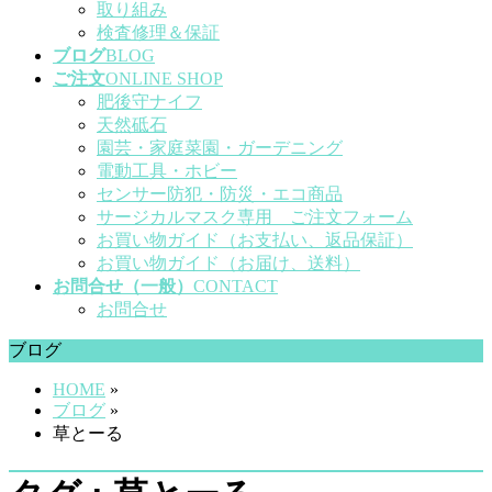
取り組み
検査修理＆保証
ブログ
BLOG
ご注文
ONLINE SHOP
肥後守ナイフ
天然砥石
園芸・家庭菜園・ガーデニング
電動工具・ホビー
センサー防犯・防災・エコ商品
サージカルマスク専用 ご注文フォーム
お買い物ガイド（お支払い、返品保証）
お買い物ガイド（お届け、送料）
お問合せ（一般）
CONTACT
お問合せ
ブログ
HOME
»
ブログ
»
草とーる