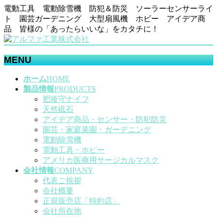
電動工具 電動除雪機 防犯＆防災 ソーラーセンサーライ
ト 園芸ガーデニング 大型扇風機 ホビー アイデア商
品 皆様の「あったらいいな」をカタチに！
MENU
メ
ホーム
HOME
ニ
製品情報
PRODUCTS
ュ
肥後守ナイフ
ー
天然砥石
を
アイデア商品・センサー・防犯防災
飛
園芸・家庭菜園・ガーデニング
ば
電動除雪機
す
電動工具・ホビー
アメリカ医療用サージカルマスク
会社情報
COMPANY
代表ご挨拶
会社概要
正規販売店「特約店」
会社所在地