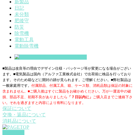
新製品
日記
未分類
肥後守
防災
除雪機
電動工具
電動除雪機
■製品は改良等の理由でデザイン仕様・パッケージ等が変更になる場合がござい
ます。■電気製品は国内（アルファ工業株式会社）で出荷前に検品を行っており
ます。そのため箱などに開封の跡が見られます。ご理解ください。■
弊社製品は
一般家庭用です。
付属部品、付属工具、箱、ケース類、消耗品類は保証の対象に
含まれません。■ご購入後はすぐに製品をお確かめください。万が一運送中の破
損、部品不足、初期不良がありましたら
「７日以内に」
ご購入店までご連絡下さ
い。それを過ぎますと内容により有料になります。
保証について
交換・返品について
消耗品について
PAGETOP