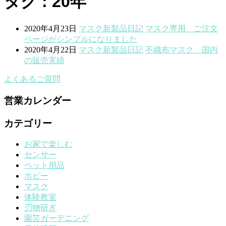
タグ : 20年
2020年4月23日
マスク
新製品
日記
マスク専用 ご注文
ページがシンプルになりました
2020年4月22日
マスク
新製品
日記
不織布マスク 国内
の販売実績
よくあるご質問
営業カレンダー
カテゴリー
お家で楽しむ
センサー
ペット用品
ホビー
マスク
体験教室
刃物研ぎ
園芸ガーデニング