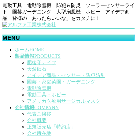
電動工具 電動除雪機 防犯＆防災 ソーラーセンサーライ
ト 園芸ガーデニング 大型扇風機 ホビー アイデア商
品 皆様の「あったらいいな」をカタチに！
MENU
メ
ホーム
HOME
ニ
製品情報
PRODUCTS
ュ
肥後守ナイフ
ー
天然砥石
を
アイデア商品・センサー・防犯防災
飛
園芸・家庭菜園・ガーデニング
ば
電動除雪機
す
電動工具・ホビー
アメリカ医療用サージカルマスク
会社情報
COMPANY
代表ご挨拶
会社概要
正規販売店「特約店」
会社所在地