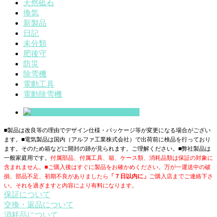
天然砥石
換気
新製品
日記
未分類
肥後守
防災
除雪機
電動工具
電動除雪機
■製品は改良等の理由でデザイン仕様・パッケージ等が変更になる場合がござい
ます。■電気製品は国内（アルファ工業株式会社）で出荷前に検品を行っており
ます。そのため箱などに開封の跡が見られます。ご理解ください。■
弊社製品は
一般家庭用です。
付属部品、付属工具、箱、ケース類、消耗品類は保証の対象に
含まれません。■ご購入後はすぐに製品をお確かめください。万が一運送中の破
損、部品不足、初期不良がありましたら
「７日以内に」
ご購入店までご連絡下さ
い。それを過ぎますと内容により有料になります。
保証について
交換・返品について
消耗品について