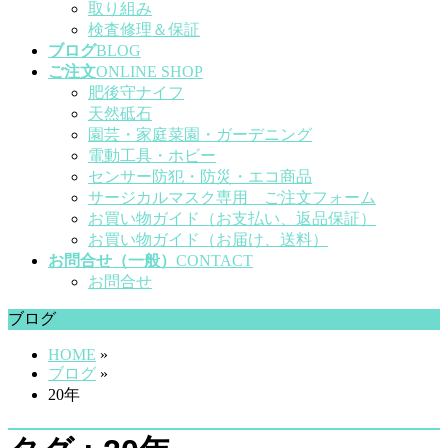
取り組み
検査修理＆保証
ブログ
BLOG
ご注文
ONLINE SHOP
肥後守ナイフ
天然砥石
園芸・家庭菜園・ガーデニング
電動工具・ホビー
センサー防犯・防災・エコ商品
サージカルマスク専用 ご注文フォーム
お買い物ガイド（お支払い、返品保証）
お買い物ガイド（お届け、送料）
お問合せ（一般）
CONTACT
お問合せ
ブログ
HOME
»
ブログ
»
20年