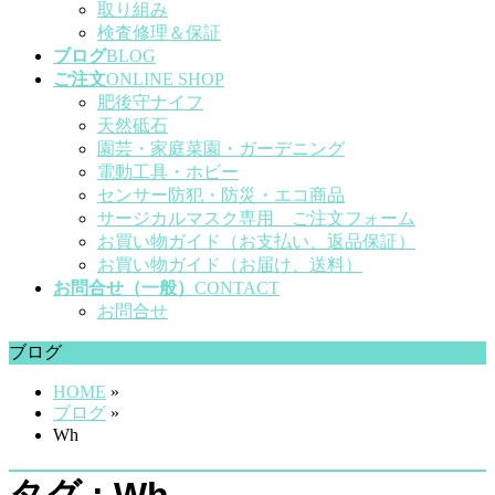
取り組み
検査修理＆保証
ブログ
BLOG
ご注文
ONLINE SHOP
肥後守ナイフ
天然砥石
園芸・家庭菜園・ガーデニング
電動工具・ホビー
センサー防犯・防災・エコ商品
サージカルマスク専用 ご注文フォーム
お買い物ガイド（お支払い、返品保証）
お買い物ガイド（お届け、送料）
お問合せ（一般）
CONTACT
お問合せ
ブログ
HOME
»
ブログ
»
Wh
タグ : Wh