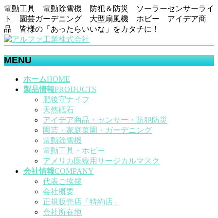
電動工具 電動除雪機 防犯＆防災 ソーラーセンサーライ
ト 園芸ガーデニング 大型扇風機 ホビー アイデア商
品 皆様の「あったらいいな」をカタチに！
MENU
メ
ホーム
HOME
ニ
製品情報
PRODUCTS
ュ
肥後守ナイフ
ー
天然砥石
を
アイデア商品・センサー・防犯防災
飛
園芸・家庭菜園・ガーデニング
ば
電動除雪機
す
電動工具・ホビー
アメリカ医療用サージカルマスク
会社情報
COMPANY
代表ご挨拶
会社概要
正規販売店「特約店」
会社所在地