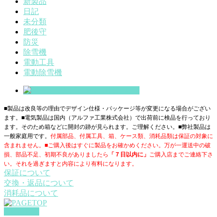
新製品
日記
未分類
肥後守
防災
除雪機
電動工具
電動除雪機
■製品は改良等の理由でデザイン仕様・パッケージ等が変更になる場合がござい
ます。■電気製品は国内（アルファ工業株式会社）で出荷前に検品を行っており
ます。そのため箱などに開封の跡が見られます。ご理解ください。■
弊社製品は
一般家庭用です。
付属部品、付属工具、箱、ケース類、消耗品類は保証の対象に
含まれません。■ご購入後はすぐに製品をお確かめください。万が一運送中の破
損、部品不足、初期不良がありましたら
「７日以内に」
ご購入店までご連絡下さ
い。それを過ぎますと内容により有料になります。
保証について
交換・返品について
消耗品について
PAGETOP