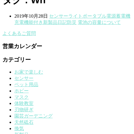
2019年10月28日
センサーライト
ポータブル電源蓄電機
充電機能付き
新製品
日記
防災
電池の容量について
よくあるご質問
営業カレンダー
カテゴリー
お家で楽しむ
センサー
ペット用品
ホビー
マスク
体験教室
刃物研ぎ
園芸ガーデニング
天然砥石
換気