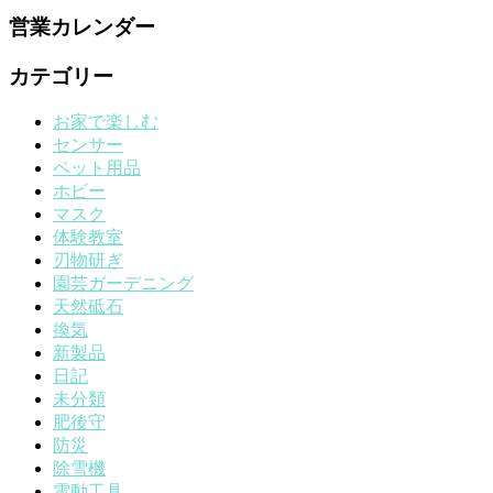
営業カレンダー
カテゴリー
お家で楽しむ
センサー
ペット用品
ホビー
マスク
体験教室
刃物研ぎ
園芸ガーデニング
天然砥石
換気
新製品
日記
未分類
肥後守
防災
除雪機
電動工具