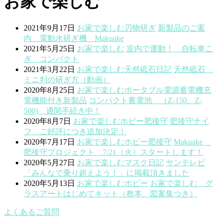
お家で楽しむ
2021年9月17日
お家で楽しむ
刃物研ぎ
新製品のご案
内 電動水研ぎ機 Makuake
2021年5月25日
お家で楽しむ
室内で運動！ 自転車こ
ぎ コンパクト
2021年3月22日
お家で楽しむ
天然砥石
日記
天然砥石
ミニ判の研ぎ方（動画）
2020年8月25日
お家で楽しむ
ポータブル電源蓄電機
充
電機能付き
新製品
コンパクト蓄電池 （Z-150、Z-
500) 通関手続き中！
2020年8月7日
お家で楽しむ
ホビー
肥後守
肥後守ナイ
フ ご好評につき追加決定！
2020年7月17日
お家で楽しむ
ホビー
肥後守
Makuake
肥後守プロジェクト 7/21（火）スタートします！
2020年5月27日
お家で楽しむ
マスク
日記
サンテレビ
「みんなで乗り超えよう！」に掲載頂きました
2020年5月13日
お家で楽しむ
ホビー
お家で楽しむ グ
ラスアートはじめてキット（教本、図案集つき）
よくあるご質問