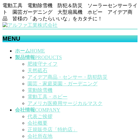
電動工具 電動除雪機 防犯＆防災 ソーラーセンサーライ
ト 園芸ガーデニング 大型扇風機 ホビー アイデア商
品 皆様の「あったらいいな」をカタチに！
MENU
メ
ホーム
HOME
ニ
製品情報
PRODUCTS
ュ
肥後守ナイフ
ー
天然砥石
を
アイデア商品・センサー・防犯防災
飛
園芸・家庭菜園・ガーデニング
ば
電動除雪機
す
電動工具・ホビー
アメリカ医療用サージカルマスク
会社情報
COMPANY
代表ご挨拶
会社概要
正規販売店「特約店」
会社所在地