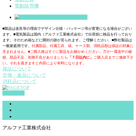
電動除雪機
■製品は改良等の理由でデザイン仕様・パッケージ等が変更になる場合がござい
ます。■電気製品は国内（アルファ工業株式会社）で出荷前に検品を行っており
ます。そのため箱などに開封の跡が見られます。ご理解ください。■
弊社製品は
一般家庭用です。
付属部品、付属工具、箱、ケース類、消耗品類は保証の対象に
含まれません。■ご購入後はすぐに製品をお確かめください。万が一運送中の破
損、部品不足、初期不良がありましたら
「７日以内に」
ご購入店までご連絡下さ
い。それを過ぎますと内容により有料になります。
保証について
交換・返品について
消耗品について
PAGETOP
サイトマップ
お問合せ（一般）
特定商取引法に基づく表記
アルファ工業株式会社