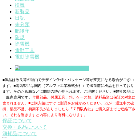
換気
新製品
日記
未分類
肥後守
防災
除雪機
電動工具
電動除雪機
■製品は改良等の理由でデザイン仕様・パッケージ等が変更になる場合がござい
ます。■電気製品は国内（アルファ工業株式会社）で出荷前に検品を行っており
ます。そのため箱などに開封の跡が見られます。ご理解ください。■
弊社製品は
一般家庭用です。
付属部品、付属工具、箱、ケース類、消耗品類は保証の対象に
含まれません。■ご購入後はすぐに製品をお確かめください。万が一運送中の破
損、部品不足、初期不良がありましたら
「７日以内に」
ご購入店までご連絡下さ
い。それを過ぎますと内容により有料になります。
保証について
交換・返品について
消耗品について