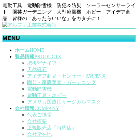
電動工具 電動除雪機 防犯＆防災 ソーラーセンサーライ
ト 園芸ガーデニング 大型扇風機 ホビー アイデア商
品 皆様の「あったらいいな」をカタチに！
MENU
メ
ホーム
HOME
ニ
製品情報
PRODUCTS
ュ
肥後守ナイフ
ー
天然砥石
を
アイデア商品・センサー・防犯防災
飛
園芸・家庭菜園・ガーデニング
ば
電動除雪機
す
電動工具・ホビー
アメリカ医療用サージカルマスク
会社情報
COMPANY
代表ご挨拶
会社概要
正規販売店「特約店」
会社所在地