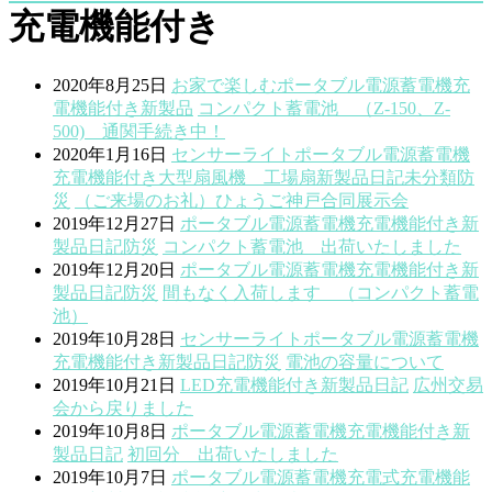
充電機能付き
2020年8月25日
お家で楽しむ
ポータブル電源蓄電機
充
電機能付き
新製品
コンパクト蓄電池 （Z-150、Z-
500) 通関手続き中！
2020年1月16日
センサーライト
ポータブル電源蓄電機
充電機能付き
大型扇風機 工場扇
新製品
日記
未分類
防
災
（ご来場のお礼）ひょうご神戸合同展示会
2019年12月27日
ポータブル電源蓄電機
充電機能付き
新
製品
日記
防災
コンパクト蓄電池 出荷いたしました
2019年12月20日
ポータブル電源蓄電機
充電機能付き
新
製品
日記
防災
間もなく入荷します （コンパクト蓄電
池）
2019年10月28日
センサーライト
ポータブル電源蓄電機
充電機能付き
新製品
日記
防災
電池の容量について
2019年10月21日
LED
充電機能付き
新製品
日記
広州交易
会から戻りました
2019年10月8日
ポータブル電源蓄電機
充電機能付き
新
製品
日記
初回分 出荷いたしました
2019年10月7日
ポータブル電源蓄電機
充電式
充電機能