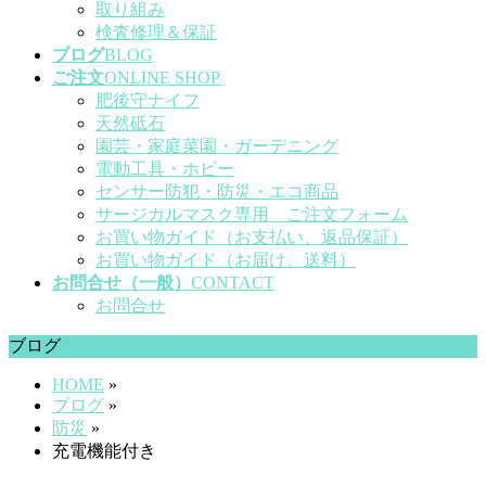
取り組み
検査修理＆保証
ブログ
BLOG
ご注文
ONLINE SHOP
肥後守ナイフ
天然砥石
園芸・家庭菜園・ガーデニング
電動工具・ホビー
センサー防犯・防災・エコ商品
サージカルマスク専用 ご注文フォーム
お買い物ガイド（お支払い、返品保証）
お買い物ガイド（お届け、送料）
お問合せ（一般）
CONTACT
お問合せ
ブログ
HOME
»
ブログ
»
防災
»
充電機能付き