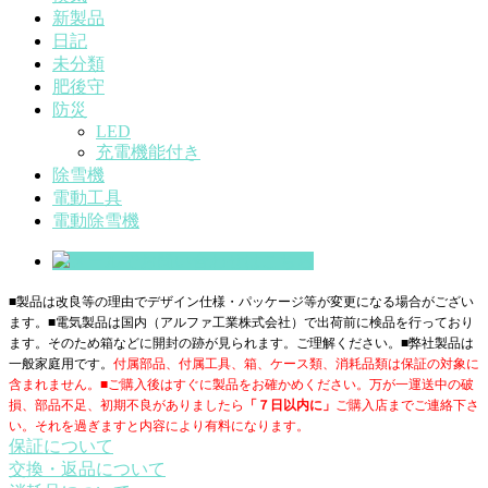
新製品
日記
未分類
肥後守
防災
LED
充電機能付き
除雪機
電動工具
電動除雪機
■製品は改良等の理由でデザイン仕様・パッケージ等が変更になる場合がござい
ます。■電気製品は国内（アルファ工業株式会社）で出荷前に検品を行っており
ます。そのため箱などに開封の跡が見られます。ご理解ください。■
弊社製品は
一般家庭用です。
付属部品、付属工具、箱、ケース類、消耗品類は保証の対象に
含まれません。■ご購入後はすぐに製品をお確かめください。万が一運送中の破
損、部品不足、初期不良がありましたら
「７日以内に」
ご購入店までご連絡下さ
い。それを過ぎますと内容により有料になります。
保証について
交換・返品について