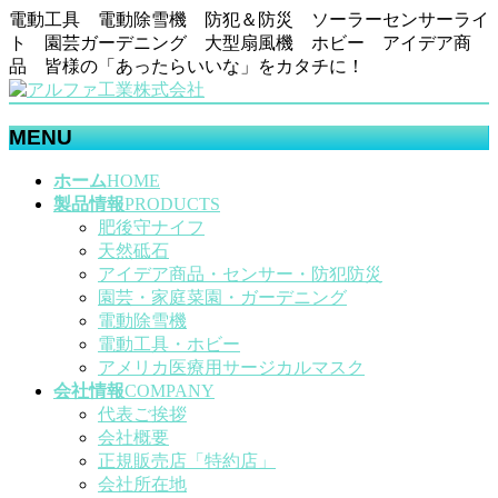
電動工具 電動除雪機 防犯＆防災 ソーラーセンサーライ
ト 園芸ガーデニング 大型扇風機 ホビー アイデア商
品 皆様の「あったらいいな」をカタチに！
MENU
メ
ホーム
HOME
ニ
製品情報
PRODUCTS
ュ
肥後守ナイフ
ー
天然砥石
を
アイデア商品・センサー・防犯防災
飛
園芸・家庭菜園・ガーデニング
ば
電動除雪機
す
電動工具・ホビー
アメリカ医療用サージカルマスク
会社情報
COMPANY
代表ご挨拶
会社概要
正規販売店「特約店」
会社所在地