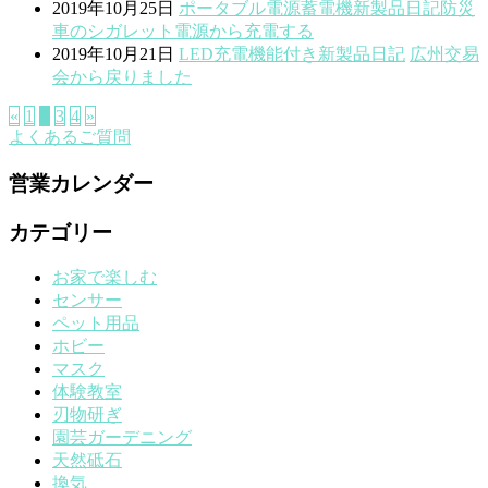
2019年10月25日
ポータブル電源蓄電機
新製品
日記
防災
車のシガレット電源から充電する
2019年10月21日
LED
充電機能付き
新製品
日記
広州交易
会から戻りました
«
1
2
3
4
»
よくあるご質問
営業カレンダー
カテゴリー
お家で楽しむ
センサー
ペット用品
ホビー
マスク
体験教室
刃物研ぎ
園芸ガーデニング
天然砥石
換気