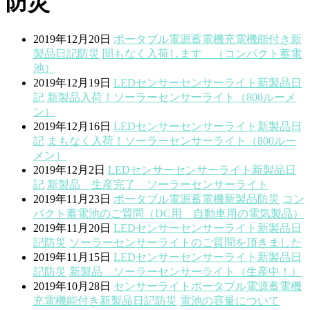
防災
2019年12月20日
ポータブル電源蓄電機
充電機能付き
新
製品
日記
防災
間もなく入荷します （コンパクト蓄電
池）
2019年12月19日
LED
センサー
センサーライト
新製品
日
記
新製品入荷！ソーラーセンサーライト（800ルーメ
ン）
2019年12月16日
LED
センサー
センサーライト
新製品
日
記
まもなく入荷！ソーラーセンサーライト（800ルー
メン）
2019年12月2日
LED
センサー
センサーライト
新製品
日
記
新製品 生産完了 ソーラーセンサーライト
2019年11月23日
ポータブル電源蓄電機
新製品
防災
コン
パクト蓄電池のご質問（DC用 自動車用の電気製品）
2019年11月20日
LED
センサー
センサーライト
新製品
日
記
防災
ソーラーセンサーライトのご質問を頂きました
2019年11月15日
LED
センサー
センサーライト
新製品
日
記
防災
新製品 ソーラーセンサーライト（生産中！）
2019年10月28日
センサーライト
ポータブル電源蓄電機
充電機能付き
新製品
日記
防災
電池の容量について