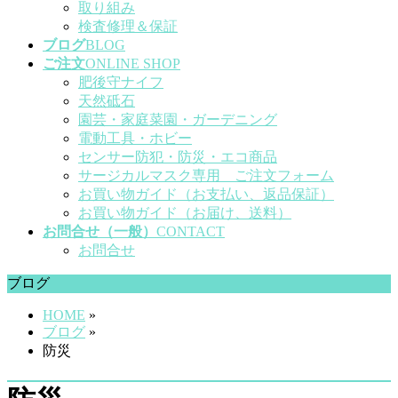
取り組み
検査修理＆保証
ブログ
BLOG
ご注文
ONLINE SHOP
肥後守ナイフ
天然砥石
園芸・家庭菜園・ガーデニング
電動工具・ホビー
センサー防犯・防災・エコ商品
サージカルマスク専用 ご注文フォーム
お買い物ガイド（お支払い、返品保証）
お買い物ガイド（お届け、送料）
お問合せ（一般）
CONTACT
お問合せ
ブログ
HOME
»
ブログ
»
防災