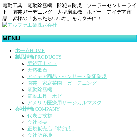
電動工具 電動除雪機 防犯＆防災 ソーラーセンサーライ
ト 園芸ガーデニング 大型扇風機 ホビー アイデア商
品 皆様の「あったらいいな」をカタチに！
MENU
メ
ホーム
HOME
ニ
製品情報
PRODUCTS
ュ
肥後守ナイフ
ー
天然砥石
を
アイデア商品・センサー・防犯防災
飛
園芸・家庭菜園・ガーデニング
ば
電動除雪機
す
電動工具・ホビー
アメリカ医療用サージカルマスク
会社情報
COMPANY
代表ご挨拶
会社概要
正規販売店「特約店」
会社所在地