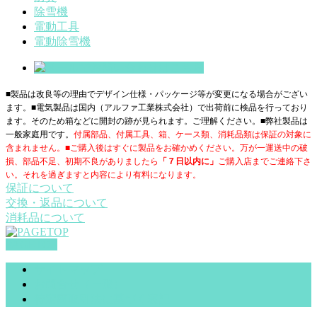
除雪機
電動工具
電動除雪機
■製品は改良等の理由でデザイン仕様・パッケージ等が変更になる場合がござい
ます。■電気製品は国内（アルファ工業株式会社）で出荷前に検品を行っており
ます。そのため箱などに開封の跡が見られます。ご理解ください。■
弊社製品は
一般家庭用です。
付属部品、付属工具、箱、ケース類、消耗品類は保証の対象に
含まれません。■ご購入後はすぐに製品をお確かめください。万が一運送中の破
損、部品不足、初期不良がありましたら
「７日以内に」
ご購入店までご連絡下さ
い。それを過ぎますと内容により有料になります。
保証について
交換・返品について
消耗品について
PAGETOP
サイトマップ
お問合せ（一般）
特定商取引法に基づく表記