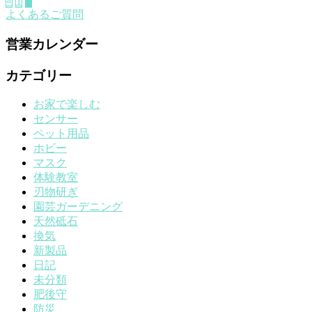
«
1
2
よくあるご質問
営業カレンダー
カテゴリー
お家で楽しむ
センサー
ペット用品
ホビー
マスク
体験教室
刃物研ぎ
園芸ガーデニング
天然砥石
換気
新製品
日記
未分類
肥後守
防災