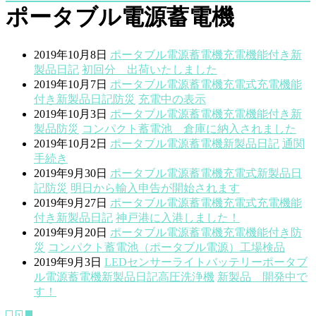
ポータブル電源蓄電機
2019年10月8日
ポータブル電源蓄電機
充電機能付き
新
製品
日記
初回分 出荷いたしました
2019年10月7日
ポータブル電源蓄電機
充電式
充電機能
付き
新製品
日記
防災
充電中の表示
2019年10月3日
ポータブル電源蓄電機
充電機能付き
新
製品
防災
コンパクト蓄電池 倉庫に納入されました
2019年10月2日
ポータブル電源蓄電機
新製品
日記
通関
手続き
2019年9月30日
ポータブル電源蓄電機
充電式
新製品
日
記
防災
明日から輸入申告が開始されます
2019年9月27日
ポータブル電源蓄電機
充電式
充電機能
付き
新製品
日記
神戸港に入港しました！
2019年9月20日
ポータブル電源蓄電機
充電機能付き
防
災
コンパクト蓄電池（ポータブル電源）工場検品
2019年9月3日
LED
センサーライト
バッテリー
ポータブ
ル電源蓄電機
新製品
日記
高圧洗浄機
新製品 開発中で
す！