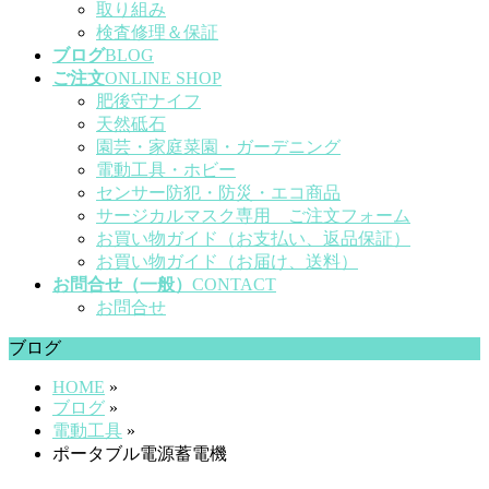
取り組み
検査修理＆保証
ブログ
BLOG
ご注文
ONLINE SHOP
肥後守ナイフ
天然砥石
園芸・家庭菜園・ガーデニング
電動工具・ホビー
センサー防犯・防災・エコ商品
サージカルマスク専用 ご注文フォーム
お買い物ガイド（お支払い、返品保証）
お買い物ガイド（お届け、送料）
お問合せ（一般）
CONTACT
お問合せ
ブログ
HOME
»
ブログ
»
電動工具
»
ポータブル電源蓄電機