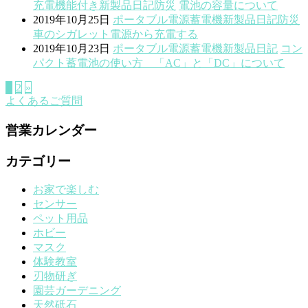
充電機能付き
新製品
日記
防災
電池の容量について
2019年10月25日
ポータブル電源蓄電機
新製品
日記
防災
車のシガレット電源から充電する
2019年10月23日
ポータブル電源蓄電機
新製品
日記
コン
パクト蓄電池の使い方 「AC」と「DC」について
1
2
»
よくあるご質問
営業カレンダー
カテゴリー
お家で楽しむ
センサー
ペット用品
ホビー
マスク
体験教室
刃物研ぎ
園芸ガーデニング
天然砥石