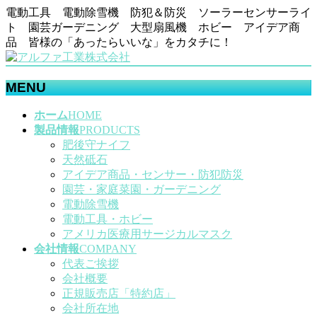
電動工具 電動除雪機 防犯＆防災 ソーラーセンサーライ
ト 園芸ガーデニング 大型扇風機 ホビー アイデア商
品 皆様の「あったらいいな」をカタチに！
MENU
メ
ホーム
HOME
ニ
製品情報
PRODUCTS
ュ
肥後守ナイフ
ー
天然砥石
を
アイデア商品・センサー・防犯防災
飛
園芸・家庭菜園・ガーデニング
ば
電動除雪機
す
電動工具・ホビー
アメリカ医療用サージカルマスク
会社情報
COMPANY
代表ご挨拶
会社概要
正規販売店「特約店」
会社所在地