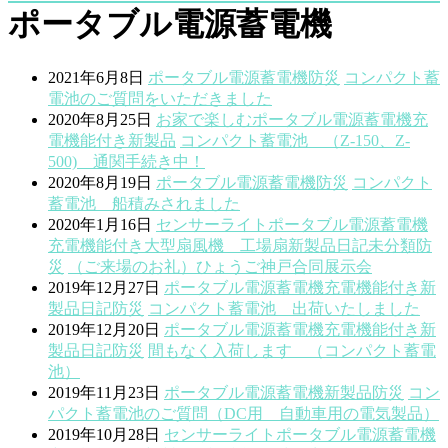
ポータブル電源蓄電機
2021年6月8日
ポータブル電源蓄電機
防災
コンパクト蓄
電池のご質問をいただきました
2020年8月25日
お家で楽しむ
ポータブル電源蓄電機
充
電機能付き
新製品
コンパクト蓄電池 （Z-150、Z-
500) 通関手続き中！
2020年8月19日
ポータブル電源蓄電機
防災
コンパクト
蓄電池 船積みされました
2020年1月16日
センサーライト
ポータブル電源蓄電機
充電機能付き
大型扇風機 工場扇
新製品
日記
未分類
防
災
（ご来場のお礼）ひょうご神戸合同展示会
2019年12月27日
ポータブル電源蓄電機
充電機能付き
新
製品
日記
防災
コンパクト蓄電池 出荷いたしました
2019年12月20日
ポータブル電源蓄電機
充電機能付き
新
製品
日記
防災
間もなく入荷します （コンパクト蓄電
池）
2019年11月23日
ポータブル電源蓄電機
新製品
防災
コン
パクト蓄電池のご質問（DC用 自動車用の電気製品）
2019年10月28日
センサーライト
ポータブル電源蓄電機